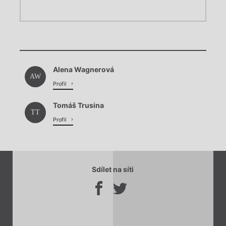
Chviličku.
Chviličku.
Načítá se.
Alena Wagnerová
Načítá se.
AW
Profil
Tomáš Trusina
TT
Profil
Sdílet na síti