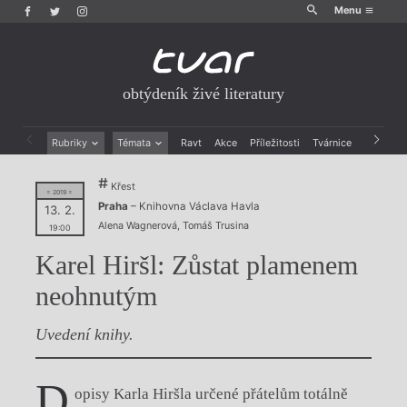
Menu
obtýdeník živé literatury
Rubriky
Témata
Ravt
Akce
Příležitosti
Tvárnice
Archiv
Beletrie
Ženy v katolické literatuře
Křest
Drobná publicistika
Právě vychází
= 2019 =
Praha
– Knihovna Václava Havla
Esejistika
Mauzoleum
13. 2.
Alena Wagnerová
,
Tomáš Trusina
Recenze a reflexe
Divadlo
19:00
Reportáže
Historie kolonialismu
Karel Hiršl: Zůstat plamenem
Rozhovory
Dokument
Výroční ceny
neohnutým
Uvedení knihy.
D
opisy Karla Hiršla určené přátelům totálně