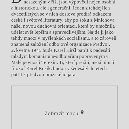
nasazeným v říši jsou výpovědí nejen osobní
a historickou, ale i generační. Jeden z tehdejších
dvacetiletých se v nich doslova prodírá odkazem
české i světové literatury, aby po šoku z Mnichova
našel novou duchovní orientaci, která by umožnila
udělat svět lepším a spravedlivějším. Najde ji jako
tehdy mnozí v myšlenkách socialismu, a to zároveň
znamená založení odbojové organizace Předvoj.
2. května 1945 bude Karel Hiršl patřit k padesáti
mladým komunistům-odbojářům popraveným v
Malé pevnosti Terezín. Ti, kteří přežijí, mezi nimi i
filozof Karel Kosík, budou v šedesátých letech
patřit k předvoji pražského jara.
Zobrazit mapu