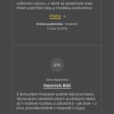
světovém názoru, v němž se společnost stala
trhem a její řídící silou a morálkou konkurence.
Přečíst
Drobná publicistika
– Komentář
Z čísla 10/2018
AW
Alena Wagnerová
Heinrich Böll
S Bohumilem Hrabalem podnikl Böll procházku
Václavským náměstím plným sovětských tanků
až k budově rozhlasu a zakončili ji – jak jinak – u
piva, pravděpodobně v hospodě U tygra.