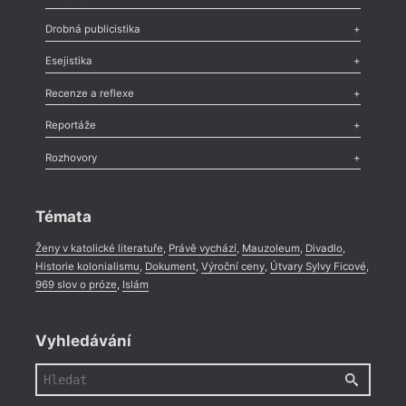
Poezie
,
Próza
,
Dokumenty
,
Drama
,
Celá rubrika
Drobná publicistika
Odlesk
,
Zasláno
,
Nezařazené
,
Novinky v Tvaru
,
Slovo
,
Výročí
,
Esejistika
Nekrolog
,
Glosa
,
Sloupek
,
Pozvánka
,
Literární soutěž
,
Komentář
,
Celá rubrika
Esej
,
Pádlo
,
Úvaha
,
Texty
,
Studie
,
Celá rubrika
Recenze a reflexe
Recenze
,
Dvakrát
,
Horké párky
,
969 slov o próze
,
Reportáže
Méně slov o próze
,
Celá rubrika
Literární zítřky
,
Reportáž
,
Literární život
,
Divadlo
,
Kritický ohlas
,
Rozhovory
Celá rubrika
Rozhovor
,
Anketa
,
Celá rubrika
Témata
Ženy v katolické literatuře
,
Právě vychází
,
Mauzoleum
,
Divadlo
,
Historie kolonialismu
,
Dokument
,
Výroční ceny
,
Útvary Sylvy Ficové
,
969 slov o próze
,
Islám
Vyhledávání