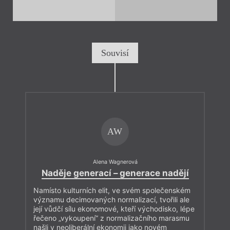
Souvisí
AW
Alena Wagnerová
Naděje generací – generace nadějí
Namísto kulturních elit, ve svém společenském
významu decimovaných normalizací, tvořili ale
její vůdčí sílu ekonomové, kteří východisko, lépe
řečeno „vykoupení“ z normalizačního marasmu
našli v neoliberální ekonomii jako novém