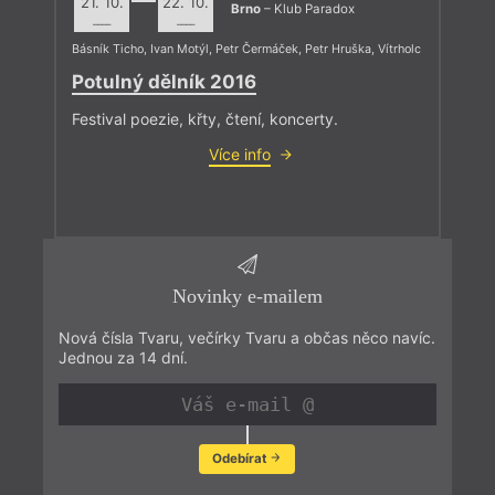
21. 10.
22. 10.
Brno
– Klub Paradox
––––
––––
Básník Ticho
,
Ivan Motýl
,
Petr Čermáček
,
Petr Hruška
,
Vítrholc
Potulný dělník 2016
Festival poezie, křty, čtení, koncerty.
Více info
Novinky e-mailem
Nová čísla Tvaru, večírky Tvaru a občas něco navíc.
Jednou za 14 dní.
Odebírat