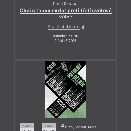
Karel Škrabal
Chci s tebou mrdat proti třetí světové
válce
Pro předplatitele
Beletrie
– Poezie
Z čísla 5/2016
= 2016 =
= 2016 =
Čtení, Koncert, Křest