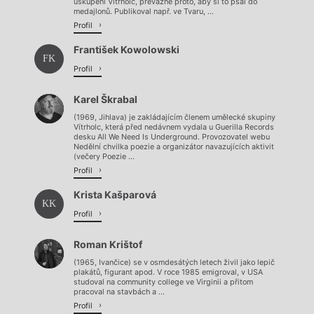
uskupení Vítrholc, převážně proto, aby si to psal do
medajlonů. Publikoval např. ve Tvaru, ...
Profil
František Kowolowski
FK
Profil
Karel Škrabal
(1969, Jihlava) je zakládajícím členem umělecké skupiny
Vítrholc, která před nedávnem vydala u Guerilla Records
desku All We Need Is Underground. Provozovatel webu
Nedělní chvilka poezie a organizátor navazujících aktivit
(večery Poezie ...
Profil
Krista Kašparová
KK
Profil
Roman Krištof
(1965, Ivančice) se v osmdesátých letech živil jako lepič
plakátů, figurant apod. V roce 1985 emigroval, v USA
studoval na community college ve Virginii a přitom
pracoval na stavbách a ...
Profil