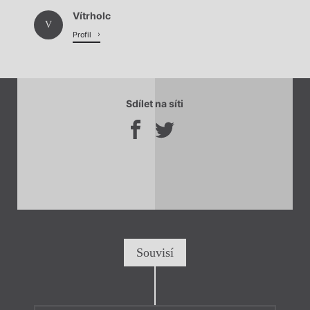
Vítrholc
V
Profil
Sdílet na síti
Souvisí