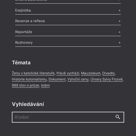
Odlesk
,
Zasláno
,
Nezařazené
,
Novinky v Tvaru
,
Slovo
,
Výročí
,
Esejistika
Nekrolog
,
Glosa
,
Sloupek
,
Pozvánka
,
Literární soutěž
,
Komentář
,
Celá rubrika
Esej
,
Pádlo
,
Úvaha
,
Texty
,
Studie
,
Celá rubrika
Recenze a reflexe
Recenze
,
Dvakrát
,
Horké párky
,
969 slov o próze
,
Reportáže
Méně slov o próze
,
Celá rubrika
Literární zítřky
,
Reportáž
,
Literární život
,
Divadlo
,
Kritický ohlas
,
Rozhovory
Celá rubrika
Rozhovor
,
Anketa
,
Celá rubrika
Témata
Ženy v katolické literatuře
,
Právě vychází
,
Mauzoleum
,
Divadlo
,
Historie kolonialismu
,
Dokument
,
Výroční ceny
,
Útvary Sylvy Ficové
,
969 slov o próze
,
Islám
Vyhledávání