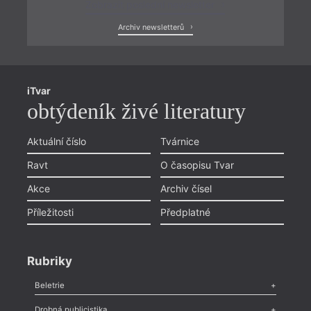
Zobrazit poslední newsletter
Archiv newsletterů
iTvar
obtýdeník živé literatury
Aktuální číslo
Tvárnice
Ravt
O časopisu Tvar
Akce
Archiv čísel
Příležitosti
Předplatné
Rubriky
Beletrie
Poezie
,
Próza
,
Dokumenty
,
Drama
,
Celá rubrika
Drobná publicistika