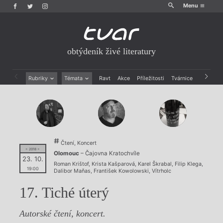
Menu
obtýdeník živé literatury
Rubriky
Témata
Ravt
Akce
Příležitosti
Tvárnice
Archiv
Beletrie
Ženy v katolické literatuře
Drobná publicistika
Právě vychází
Esejistika
Mauzoleum
Recenze a reflexe
Divadlo
Reportáže
Historie kolonialismu
Čtení, Koncert
Rozhovory
Dokument
= 2018 =
Olomouc
– Čajovna Kratochvíle
Výroční ceny
23. 10.
Roman Krištof
,
Krista Kašparová
,
Karel Škrabal
,
Filip Klega
,
19:00
Dalibor Maňas
,
František Kowolowski
,
Vítrholc
17. Tiché úterý
Autorské čtení, koncert.