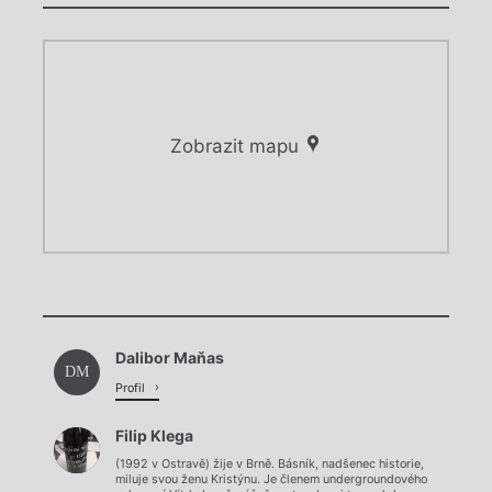
Zobrazit mapu
Chviličku.
Chviličku.
Načítá se.
Dalibor Maňas
Načítá se.
DM
Profil
Filip Klega
(1992 v Ostravě) žije v Brně. Básník, nadšenec historie,
miluje svou ženu Kristýnu. Je členem undergroundového