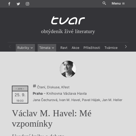
Menu
obtýdeník živé literatury
Rubriky
Témata
Ravt
Akce
Příležitosti
Tvárnice
Archiv
Beletrie
Ženy v katolické literatuře
Drobná publicistika
Právě vychází
Esejistika
Mauzoleum
Recenze a reflexe
Divadlo
Reportáže
Historie kolonialismu
Čtení, Diskuse, Křest
Rozhovory
Dokument
= 2018 =
Praha
– Knihovna Václava Havla
25. 9.
Výroční ceny
Jana Čechurová
,
Ivan M. Havel
,
Pavel Hájek
,
Jan M. Heller
19:00
Václav M. Havel: Mé
vzpomínky