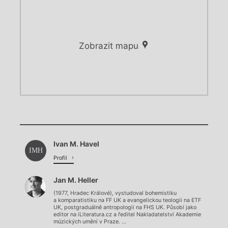
Zobrazit mapu
Chviličku.
Chviličku.
Načítá se.
Ivan M. Havel
Načítá se.
IMH
Profil
Jan M. Heller
(1977, Hradec Králové), vystudoval bohemistiku
a komparatistiku na FF UK a evangelickou teologii na ETF
UK, postgraduálně antropologii na FHS UK. Působí jako
editor na iLiteratura.cz a ředitel Nakladatelství Akademie
múzických umění v Praze. ...