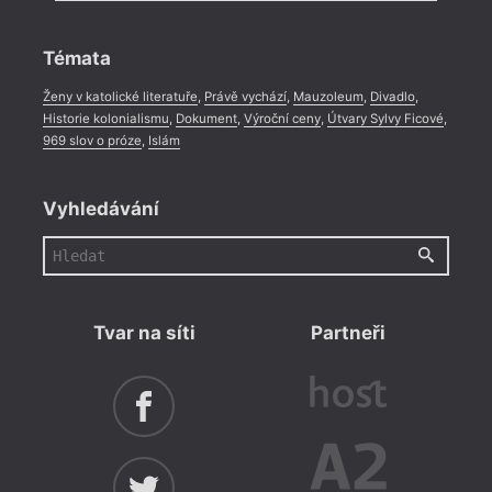
Rozhovor
,
Anketa
,
Celá rubrika
Témata
Ženy v katolické literatuře
,
Právě vychází
,
Mauzoleum
,
Divadlo
,
Historie kolonialismu
,
Dokument
,
Výroční ceny
,
Útvary Sylvy Ficové
,
969 slov o próze
,
Islám
Vyhledávání
Tvar na síti
Partneři