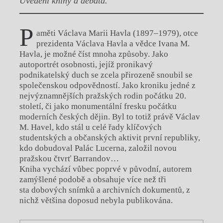
Uvedení knihy a debata.
P
aměti Václava Marii Havla (1897–1979), otce
prezidenta Václava Havla a vědce Ivana M.
Havla, je možné číst mnoha způsoby. Jako
autoportrét osobnosti, jejíž pronikavý
podnikatelský duch se zcela přirozeně snoubil se
společenskou odpovědností. Jako kroniku jedné z
nejvýznamnějších pražských rodin počátku 20.
století, či jako monumentální fresku počátku
moderních českých dějin. Byl to totiž právě Václav
M. Havel, kdo stál u celé řady klíčových
studentských a občanských aktivit první republiky,
kdo dobudoval Palác Lucerna, založil novou
pražskou čtvrť Barrandov…
Kniha vychází vůbec poprvé v původní, autorem
zamýšlené podobě a obsahuje více než tři
sta dobových snímků a archivních dokumentů, z
nichž většina doposud nebyla publikována.