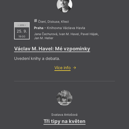
Čtení, Diskuse, Křest
= 2018 =
Praha
– Knihovna Václava Havla
25. 9.
Jana Čechurová
,
Ivan M. Havel
,
Pavel Hájek
,
19:00
Jan M. Heller
Václav M. Havel: Mé vzpomínky
Uvedení knihy a debata.
Více info
Svatava Antošová
Tři tipy na květen