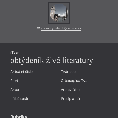
chorobnybeletrik@centrum.cz
iTvar
obtýdeník živé literatury
Aktuální číslo
Tvárnice
Ravt
O časopisu Tvar
Akce
Archiv čísel
Příležitosti
Předplatné
Rubriky