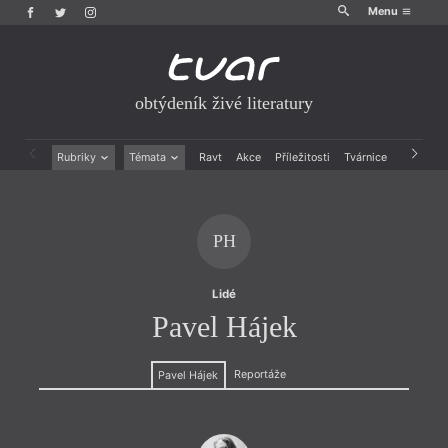
Menu
obtýdeník živé literatury
Rubriky
Témata
Ravt
Akce
Příležitosti
Tvárnice
Archiv
Beletrie
Ženy v katolické literatuře
Drobná publicistika
Právě vychází
Esejistika
Mauzoleum
PH
Recenze a reflexe
Divadlo
Reportáže
Historie kolonialismu
Rozhovory
Dokument
Lidé
Výroční ceny
Pavel Hájek
Reportáže
Pavel Hájek