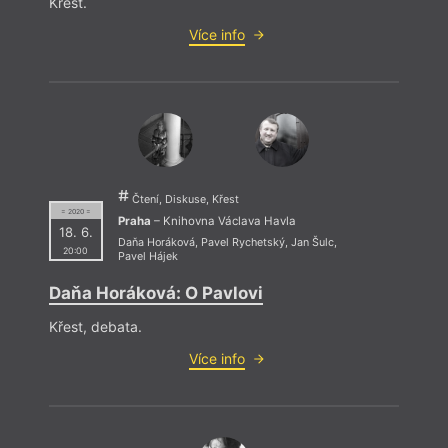
Křest.
Více info
Čtení, Diskuse, Křest
= 2020 =
Praha
– Knihovna Václava Havla
18. 6.
Daňa Horáková
,
Pavel Rychetský
,
Jan Šulc
,
20:00
Pavel Hájek
Daňa Horáková: O Pavlovi
Křest, debata.
Více info