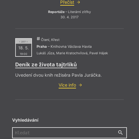
Přečíst
Reportáže
– Literární zítřky
30. 4. 2017
Čtení, Křest
= 2017 =
Praha
– Knihovna Václava Havla
18. 5.
Lukáš Jůza
,
Marie Kratochvílová
,
Pavel Hájek
19:00
Deník ze života tajtrlíků
Uvedení dvou knih režiséra Pavla Juráčka.
Více info
Vyhledávání