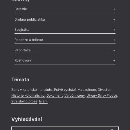
Beletrie
Poezie
,
Próza
,
Dokumenty
,
Drama
,
Celá rubrika
Drobná publicistika
Odlesk
,
Zasláno
,
Nezařazené
,
Novinky v Tvaru
,
Slovo
,
Výročí
,
Esejistika
Nekrolog
,
Glosa
,
Sloupek
,
Pozvánka
,
Literární soutěž
,
Komentář
,
Celá rubrika
Esej
,
Pádlo
,
Úvaha
,
Texty
,
Studie
,
Celá rubrika
Recenze a reflexe
Recenze
,
Dvakrát
,
Horké párky
,
969 slov o próze
,
Reportáže
Méně slov o próze
,
Celá rubrika
Literární zítřky
,
Reportáž
,
Literární život
,
Divadlo
,
Kritický ohlas
,
Rozhovory
Celá rubrika
Rozhovor
,
Anketa
,
Celá rubrika
Témata
Ženy v katolické literatuře
,
Právě vychází
,
Mauzoleum
,
Divadlo
,
Historie kolonialismu
,
Dokument
,
Výroční ceny
,
Útvary Sylvy Ficové
,
969 slov o próze
,
Islám
Vyhledávání