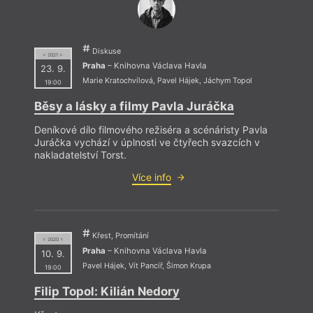
Sv
Diskuse
= 2021 =
Tři 
Praha
– Knihovna Václava Havla
23. 9.
Marie Kratochvílová
,
Pavel Hájek
,
Jáchym Topol
19:00
Běsy a lásky a filmy Pavla Juráčka
Repor
Deníkové dílo filmového režiséra a scénáristy Pavla
Juráčka vychází v úplnosti ve čtyřech svazcích v
nakladatelství Torst.
Více info
Křest, Promítání
= 2020 =
Praha
– Knihovna Václava Havla
10. 9.
Pavel Hájek
,
Vít Pancíř
,
Šimon Krupa
19:00
Filip Topol: Kilián Nedory