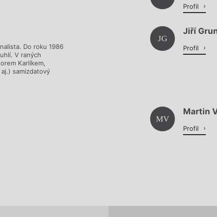
Profil
Jiří Gru
JG
rnalista. Do roku 1986
Profil
 uhlí. V raných
torem Karlíkem,
aj.) samizdatový
Martin 
MV
Profil