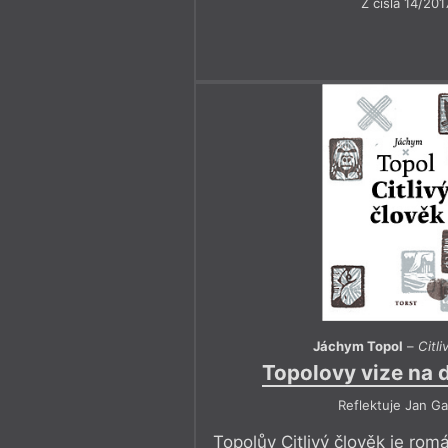
Z čísla 14/201
Jáchym Topol
–
Citli
Topolovy vize na 
Reflektuje Jan Ga
Topolův Citlivý člověk je rom