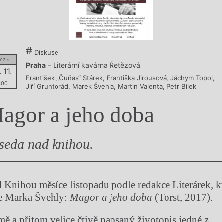
y
Diskuse
017 =
Praha
– Literární kavárna Řetězová
 11.
František „Čuňas“ Stárek
,
Františka Jirousová
,
Jáchym Topol
,
:00
Jiří Gruntorád
,
Marek Švehla
,
Martin Valenta
,
Petr Bílek
agor a jeho doba
seda nad knihou.
 Knihou měsíce listopadu podle redakce Literárek, k
e Marka Švehly:
Magor a jeho doba
(Torst, 2017).
mě a přitom velice čtivě napsaný životopis jedné z