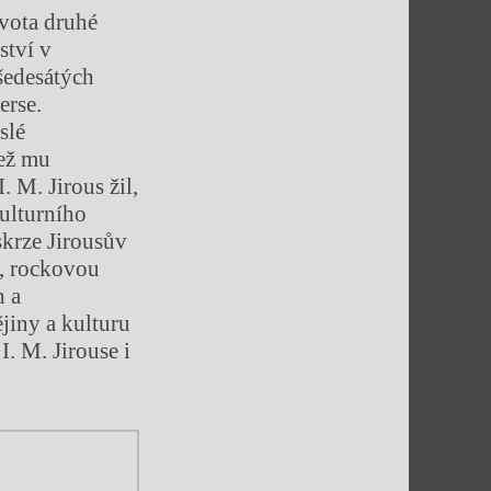
vota druhé
ství v
šedesátých
erse.
slé
jež mu
 M. Jirous žil,
ulturního
skrze Jirousův
í, rockovou
h a
jiny a kulturu
I. M. Jirouse i