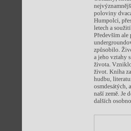
nejvýznamnější
poloviny dvacát
Humpolci, přes
letech a souži
Především ale p
undergroundové
způsobilo. Živo
a jeho vztahy 
života. Vznikl
život. Kniha z
hudbu, literat
osmdesátých, a
naší země. Je d
dalších osobno