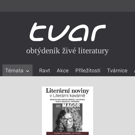
obtýdeník živé literatury
Témata
Ravt
Akce
Příležitosti
Tvárnice
ické literatuře
icistika
zí
eflexe
onialismu