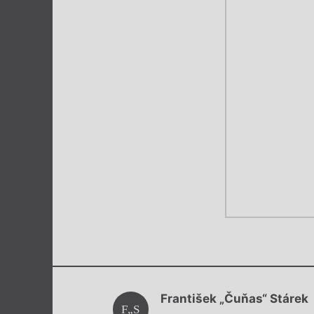
František „Čuňas“ Stárek
F„S