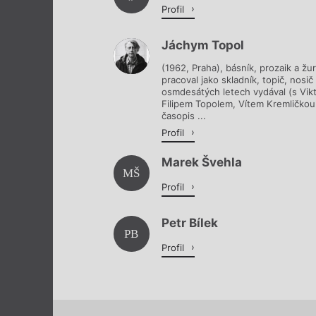
Profil
Jáchym Topol
(1962, Praha), básník, prozaik a žu
pracoval jako skladník, topič, nosič
osmdesátých letech vydával (s Vik
Filipem Topolem, Vítem Kremličkou 
časopis ...
Profil
Marek Švehla
MŠ
Profil
Petr Bílek
PB
Profil