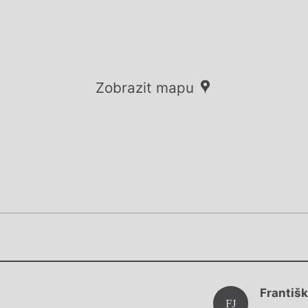
Zobrazit mapu
Chviličku.
Chviličku.
Načítá se.
Františ
Načítá se.
FJ