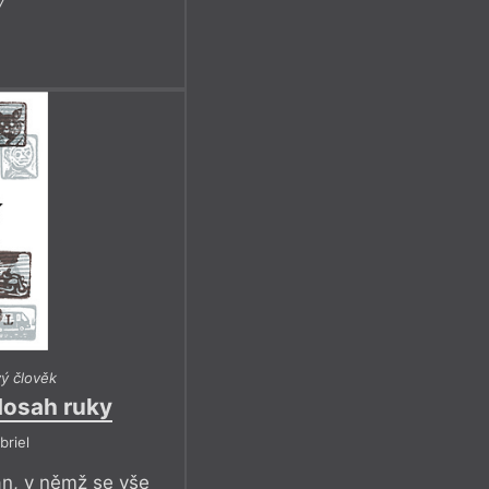
7
vý člověk
dosah ruky
briel
án, v němž se vše