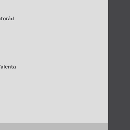
ntorád
Valenta