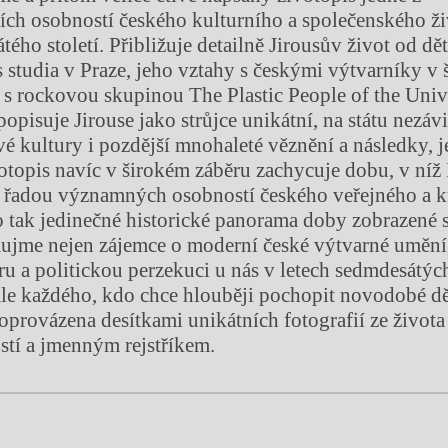
ch osobností českého kulturního a společenského ži
ého století. Přibližuje detailně Jirousův život od dět
 studia v Praze, jeho vztahy s českými výtvarníky v 
tí s rockovou skupinou The Plastic People of the Univ
opisuje Jirouse jako strůjce unikátní, na státu nezávi
 kultury i pozdější mnohaleté věznění a následky, 
topis navíc v širokém záběru zachycuje dobu, v níž I.
s řadou významných osobností českého veřejného a k
o tak jedinečné historické panorama doby zobrazené 
aujme nejen zájemce o moderní české výtvarné uměn
uru a politickou perzekuci u nás v letech sedmdesátýc
le každého, kdo chce hlouběji pochopit novodobé dě
oprovázena desítkami unikátních fotografií ze života 
stí a jmenným rejstříkem.