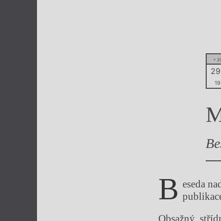
Výroční cen
= 2
29.
19
M
Be
B
eseda nad
publikac
Obsažný, stříd