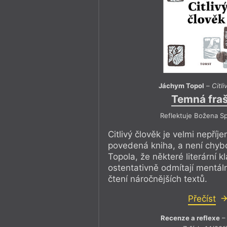
Jáchym Topol
–
Citli
Temná fra
Reflektuje Božena S
Citlivý člověk je velmi nepříj
povedená kniha, a není chy
Topola, že některé literární k
ostentativně odmítají mentáln
čtení náročnějších textů.
Přečíst
Recenze a reflexe
– 