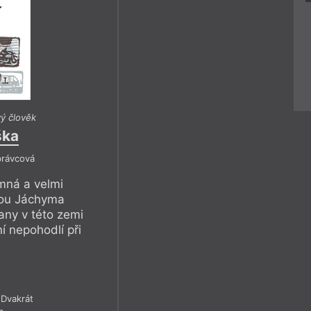
vý člověk
ška
právcová
emná a velmi
bou Jáchyma
lany v této zemi
í nepohodlí při
Dvakrát