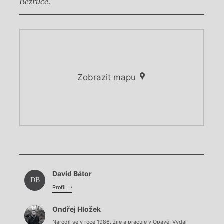
Bezruče.
Zobrazit mapu
Chviličku.
Chviličku.
Načítá se.
David Bátor
Načítá se.
DB
Profil
Ondřej Hložek
Narodil se v roce 1986, žije a pracuje v Opavě. Vydal