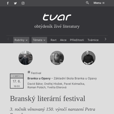
Menu
obtýdeník živé literatury
Rubriky
Témata
Ravt
Akce
Příležitosti
Tvárnice
Archiv
Beletrie
Ženy v katolické literatuře
Drobná publicistika
Právě vychází
Esejistika
Mauzoleum
Recenze a reflexe
Divadlo
Reportáže
Historie kolonialismu
Festival
Rozhovory
Dokument
= 2017 =
Branka u Opavy
– Základní škola Branka u Opavy
Výroční ceny
17. 6.
David Bátor
,
Ondřej Hložek
,
Pavel Kolmačka
,
16:00
Roman Polách
,
Yvetta Ellerová
Branský literární festival
3. ročník věnovaný 150. výročí narození Petra