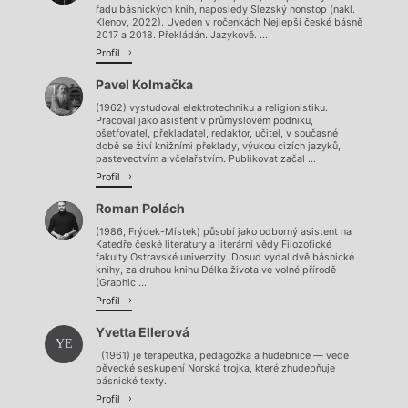
řadu básnických knih, naposledy Slezský nonstop (nakl.
Klenov, 2022). Uveden v ročenkách Nejlepší české básně
2017 a 2018. Překládán. Jazykově. ...
Profil
Pavel Kolmačka
(1962) vystudoval elektrotechniku a religionistiku.
Pracoval jako asistent v průmyslovém podniku,
ošetřovatel, překladatel, redaktor, učitel, v současné
době se živí knižními překlady, výukou cizích jazyků,
pastevectvím a včelařstvím. Publikovat začal ...
Profil
Roman Polách
(1986, Frýdek-Místek) působí jako odborný asistent na
Katedře české literatury a literární vědy Filozofické
fakulty Ostravské univerzity. Dosud vydal dvě básnické
knihy, za druhou knihu Délka života ve volné přírodě
(Graphic ...
Profil
Yvetta Ellerová
YE
(1961) je terapeutka, pedagožka a hudebnice — vede
pěvecké seskupení Norská trojka, které zhudebňuje
básnické texty.
Profil