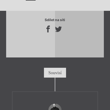
Sdílet na síti
Souvisí