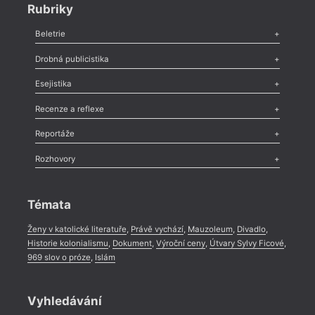
Rubriky
Beletrie
Poezie
,
Próza
,
Dokumenty
,
Drama
,
Celá rubrika
Drobná publicistika
Odlesk
,
Zasláno
,
Nezařazené
,
Novinky v Tvaru
,
Slovo
,
Výročí
,
Esejistika
Nekrolog
,
Glosa
,
Sloupek
,
Pozvánka
,
Literární soutěž
,
Komentář
,
Celá rubrika
Esej
,
Pádlo
,
Úvaha
,
Texty
,
Studie
,
Celá rubrika
Recenze a reflexe
Recenze
,
Dvakrát
,
Horké párky
,
969 slov o próze
,
Reportáže
Méně slov o próze
,
Celá rubrika
Literární zítřky
,
Reportáž
,
Literární život
,
Divadlo
,
Kritický ohlas
,
Rozhovory
Celá rubrika
Rozhovor
,
Anketa
,
Celá rubrika
Témata
Ženy v katolické literatuře
,
Právě vychází
,
Mauzoleum
,
Divadlo
,
Historie kolonialismu
,
Dokument
,
Výroční ceny
,
Útvary Sylvy Ficové
,
969 slov o próze
,
Islám
Vyhledávání