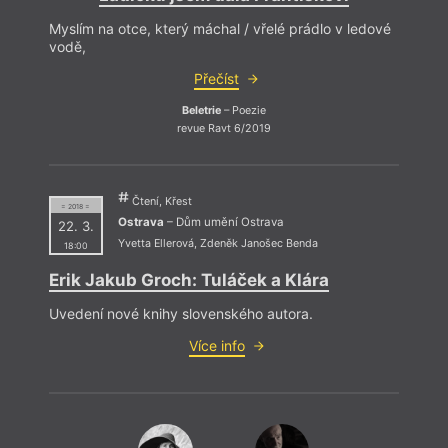
Myslím na otce, který máchal / vřelé prádlo v ledové
vodě,
Přečíst
Beletrie
– Poezie
revue Ravt 6/2019
Čtení, Křest
= 2018 =
Ostrava
– Dům umění Ostrava
22. 3.
Yvetta Ellerová
,
Zdeněk Janošec Benda
18:00
Erik Jakub Groch: Tuláček a Klára
Uvedení nové knihy slovenského autora.
Více info