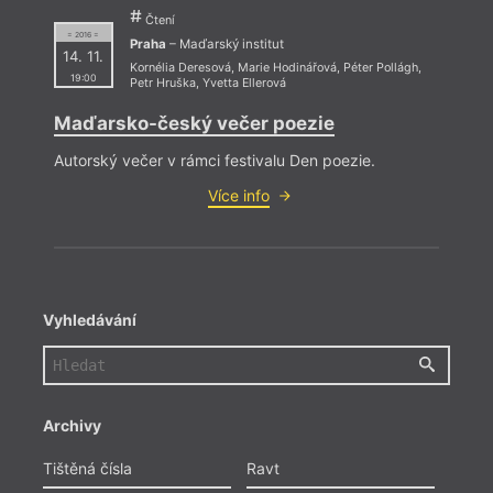
Čtení
= 2016 =
Praha
– Maďarský institut
14. 11.
Kornélia Deresová
,
Marie Hodinářová
,
Péter Pollágh
,
19:00
Petr Hruška
,
Yvetta Ellerová
Maďarsko-český večer poezie
Autorský večer v rámci festivalu Den poezie.
Více info
Vyhledávání
Archivy
Tištěná čísla
Ravt