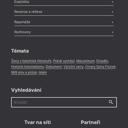
Odlesk
,
Zasláno
,
Nezařazené
,
Novinky v Tvaru
,
Slovo
,
Výročí
,
Esejistika
Nekrolog
,
Glosa
,
Sloupek
,
Pozvánka
,
Literární soutěž
,
Komentář
,
Celá rubrika
Esej
,
Pádlo
,
Úvaha
,
Texty
,
Studie
,
Celá rubrika
Recenze a reflexe
Recenze
,
Dvakrát
,
Horké párky
,
969 slov o próze
,
Reportáže
Méně slov o próze
,
Celá rubrika
Literární zítřky
,
Reportáž
,
Literární život
,
Divadlo
,
Kritický ohlas
,
Rozhovory
Celá rubrika
Rozhovor
,
Anketa
,
Celá rubrika
Témata
Ženy v katolické literatuře
,
Právě vychází
,
Mauzoleum
,
Divadlo
,
Historie kolonialismu
,
Dokument
,
Výroční ceny
,
Útvary Sylvy Ficové
,
969 slov o próze
,
Islám
Vyhledávání
Tvar na síti
Partneři