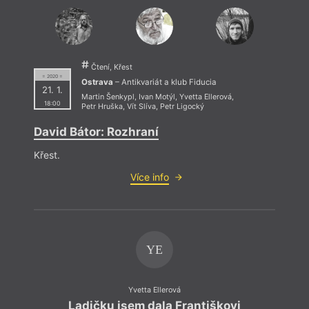
(1961) je terapeutka, pedagožka a hudebnice —
vede pěvecké seskupení Norská trojka, které
zhudebňuje básnické texty.
Čtení, Křest
= 2020 =
Ostrava
– Antikvariát a klub Fiducia
21. 1.
Martin Šenkypl
,
Ivan Motýl
,
Yvetta Ellerová
,
18:00
Myslí
Petr Hruška
,
Vít Slíva
,
Petr Ligocký
vodě,
David Bátor: Rozhraní
Křest.
Více info
YE
Yvetta Ellerová
Ladičku jsem dala Františkovi