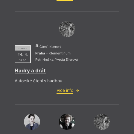
Čtení, Koncert
= 2017 =
Praha
– Klementinum
24. 4.
Petr Hruška
,
Yvetta Ellerová
18:30
Hadry a drát
Autorské čtení s hudbou.
Více info