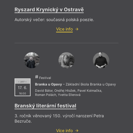
Ryszard Krynický v Ostravě
Autorský večer: současná polská poezie.
Více info
Festival
= 2017 =
Branka u Opavy
– Základní škola Branka u Opavy
17. 6.
David Bátor
,
Ondřej Hložek
,
Pavel Kolmačka
,
16:00
Roman Polách
,
Yvetta Ellerová
Branský literární festival
3. ročník věnovaný 150. výročí narození Petra
Bezruče.
Více info