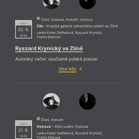
Čtení, Diskuse, Koncert, Výstava
= 2017 =
Zlín
– Krajská galerie výtvarného umění ve Zlíně
22. 9.
Lenka Kuhar Daňhelová
,
Ryszard Krynicki
,
18:30
Yvetta Ellerová
Ryszard Krynický ve Zlíně
Autorský večer: současná polská poezie.
Více info
Čtení, Koncert
= 2017 =
Ostrava
– Dům umění Ostrava
21. 9.
Lenka Kuhar Daňhelová
,
Ryszard Krynicki
,
18:00
Yvetta Ellerová