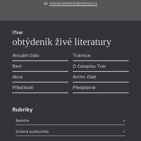
chorobnybeletrik@centrum.cz
iTvar
obtýdeník živé literatury
Aktuální číslo
Tvárnice
Ravt
O časopisu Tvar
Akce
Archiv čísel
Příležitosti
Předplatné
Rubriky
Beletrie
Poezie
,
Próza
,
Dokumenty
,
Drama
,
Celá rubrika
Drobná publicistika