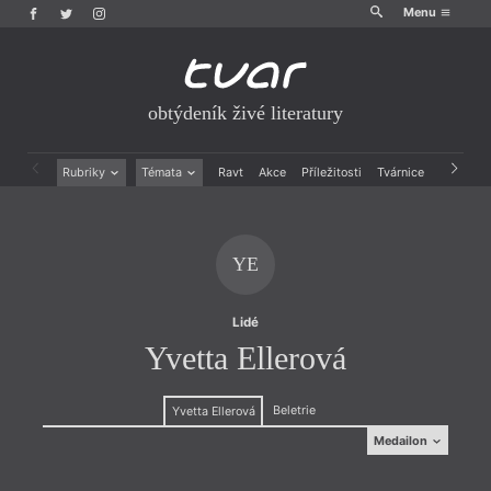
Menu
obtýdeník živé literatury
Rubriky
Témata
Ravt
Akce
Příležitosti
Tvárnice
Archiv
Beletrie
Ženy v katolické literatuře
Drobná publicistika
Právě vychází
Esejistika
Mauzoleum
YE
Recenze a reflexe
Divadlo
Reportáže
Historie kolonialismu
Rozhovory
Dokument
Lidé
Výroční ceny
Yvetta Ellerová
Beletrie
Yvetta Ellerová
Medailon
Medailon