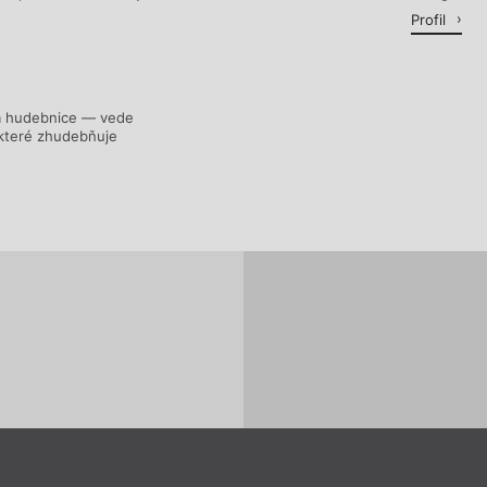
Profil
a hudebnice — vede
 které zhudebňuje