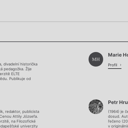
Chviličku.
Chviličku.
Načítá se.
Marie H
Načítá se.
MH
, divadelní historička
Profil
ká pedagožka. Žije
erzitě ELTE
vědu. Publikuje od
Petr Hr
, redaktor, publicista
(1964) je č
 Cenou Attily Józsefa.
dosud. Auto
zitě, na Filozofické
řečeno (201
budapešťské univerzity
v origináln