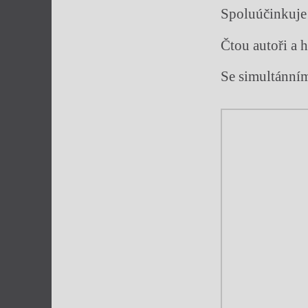
Spoluúčinkuje 
Čtou autoři a 
Se simultánní