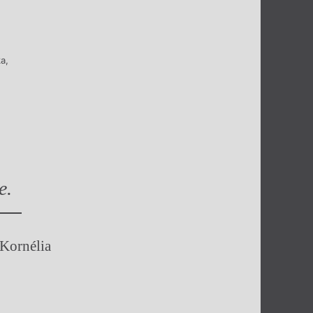
ka
,
e.
 Kornélia