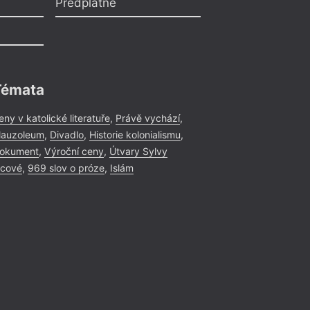
Předplatné
Témata
eny v katolické literatuře
,
Právě vychází
,
auzoleum
,
Divadlo
,
Historie kolonialismu
,
okument
,
Výroční ceny
,
Útvary Sylvy
icové
,
969 slov o próze
,
Islám