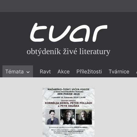
obtýdeník živé literatury
Témata
Ravt
Akce
Příležitosti
Tvárnice
ické literatuře
icistika
zí
eflexe
onialismu