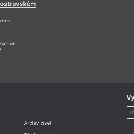
 ostravském
hnisko
Recenze
5
Vy
Archiv čísel