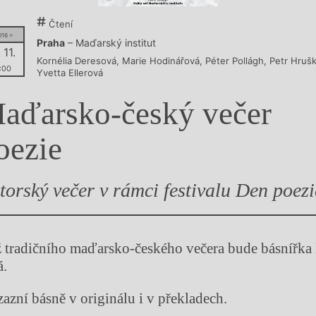
y
Čtení
016 =
Praha
– Maďarský institut
 11.
Kornélia Deresová
,
Marie Hodinářová
,
Péter Pollágh
,
Petr Hruš
:00
Yvetta Ellerová
aďarsko-český večer
oezie
torský večer v rámci festivalu Den poezi
ž tradičního maďarsko-českého večera bude básnířka
á.
azní básně v originálu i v překladech.