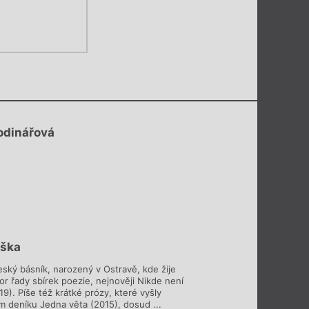
odinářová
uška
eský básník, narozený v Ostravě, kde žije
r řady sbírek poezie, nejnověji Nikde není
9). Píše též krátké prózy, které vyšly
ím deníku Jedna věta (2015), dosud ...