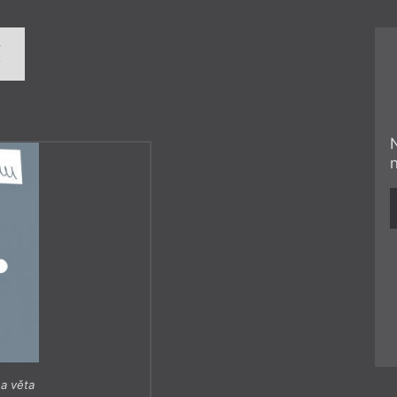
í
a věta