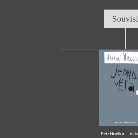
Souvis
Petr Hruška
–
Jedn