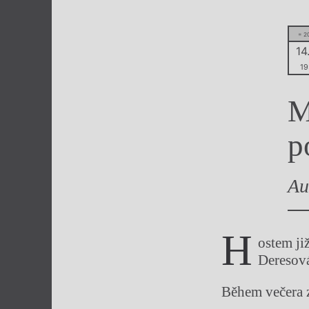
Výroční cen
= 2
14.
19
M
p
Au
H
ostem ji
Deresov
Během večera z