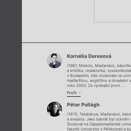
Kornélia Deresová
(1987, Miskolc, Maďarsko), básnířka
a kritička, redaktorka, vysokoškols
v Budapešti, kde studovala na univ
maďarštinu, angličtinu a divadelní 
roku 2003. Za vynikající první ...
Profil
Péter Pollágh
(1979, Tatabánya, Maďarsko), básník
a esejista. Jako básník byl oceněn
Studoval na Západomaďarské univer
fakultě Univerzity v Pětikostelí a 