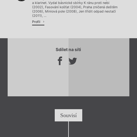
a klarinet. Vydal básnické sbírky K ránu proti nebi
(2002), Fasování košťat (2004), Praha zničená deštěm
(2006), Miniová pole (2008), Jen třídit odpad nestačí
(2011), ...
Profil
Sdílet na síti
Souvisí