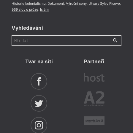
Historie kolonialismu
,
Dokument
,
Výroční ceny
,
Útvary Sylvy Ficové
,
969 slov o próze
,
Islám
Vyhledávání
Tvar na síti
Partneři