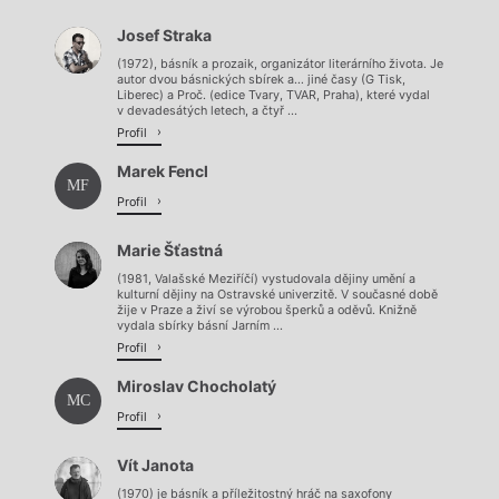
Načítá se.
Josef Straka
Načítá se.
(1972), básník a prozaik, organizátor literárního života. Je
autor dvou básnických sbírek a… jiné časy (G Tisk,
Liberec) a Proč. (edice Tvary, TVAR, Praha), které vydal
v devadesátých letech, a čtyř ...
Profil
Marek Fencl
MF
Profil
Marie Šťastná
(1981, Valašské Meziříčí) vystudovala dějiny umění a
kulturní dějiny na Ostravské univerzitě. V současné době
žije v Praze a živí se výrobou šperků a oděvů. Knižně
vydala sbírky básní Jarním ...
Profil
Miroslav Chocholatý
MC
Profil
Vít Janota
(1970) je básník a příležitostný hráč na saxofony