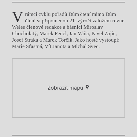
V
rámci cyklu pořadů Dům čtení mimo Dům
čtení si připomenou 21. výročí založení revue
Weles členové redakce a básníci Miroslav
Chocholatý, Marek Fencl, Jan Váňa, Pavel Zajíc,
Josef Straka a Marek Torčík. Jako hosté vystoupí:
Marie Šťastná, Vít Janota a Michal Švec.
Zobrazit mapu
Chviličku.
Chviličku.