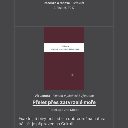
Recenze a reflexe
– Dvakrát
Z čísla 6/2017
Vít Janota
–
Víkend v jakémsi Švýcarsku
Přelet přes zatvrzelé moře
Reflektuje Jan Štolba
Exaktní, tříbivý pohled – a dobrodružná nátura:
básník je připraven na Cokoli.