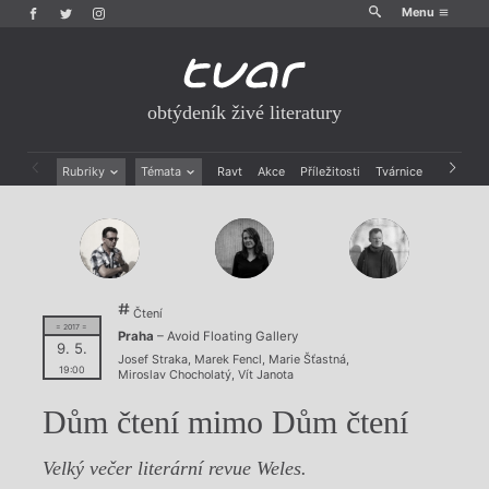
Menu
obtýdeník živé literatury
Rubriky
Témata
Ravt
Akce
Příležitosti
Tvárnice
Archiv
Beletrie
Ženy v katolické literatuře
Drobná publicistika
Právě vychází
Esejistika
Mauzoleum
Recenze a reflexe
Divadlo
Reportáže
Historie kolonialismu
Čtení
Rozhovory
Dokument
= 2017 =
Praha
– Avoid Floating Gallery
Výroční ceny
9. 5.
Josef Straka
,
Marek Fencl
,
Marie Šťastná
,
19:00
Miroslav Chocholatý
,
Vít Janota
Dům čtení mimo Dům čtení
Velký večer literární revue Weles.