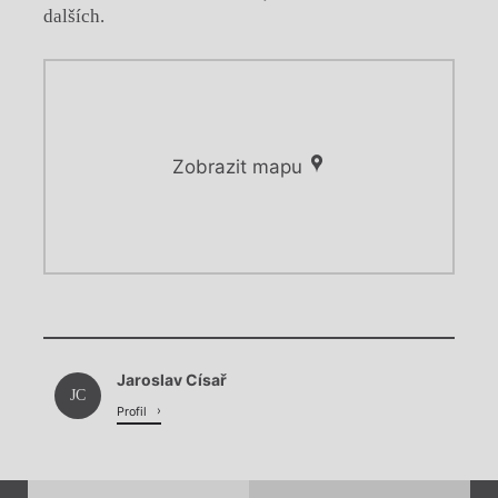
dalších.
Zobrazit mapu
Chviličku.
Chviličku.
Načítá se.
Jaroslav Císař
Načítá se.
JC
Profil