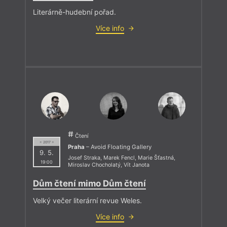
Literárně-hudební pořad.
Více info
Čtení
= 2017 =
Praha
– Avoid Floating Gallery
9. 5.
Josef Straka
,
Marek Fencl
,
Marie Šťastná
,
19:00
Miroslav Chocholatý
,
Vít Janota
Dům čtení mimo Dům čtení
Velký večer literární revue Weles.
Více info