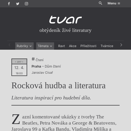
Menu
obtýdeník živé literatury
Rubriky
Témata
Ravt
Akce
Příležitosti
Tvárnice
Archiv
Beletrie
Ženy v katolické literatuře
Čtení
Drobná publicistika
Právě vychází
= 2017 =
Praha
– Dům čtení
Esejistika
Mauzoleum
12. 4.
Jaroslav Císař
Recenze a reflexe
Divadlo
18:00
Reportáže
Historie kolonialismu
Rocková hudba a literatura
Rozhovory
Dokument
Výroční ceny
Literatura inspirací pro hudební díla.
Z
azní komentované ukázky z tvorby The
Beatles, Petra Nováka a George & Beatovens,
Jaroslava 99 a Kafka Bandu, Vladimíra Mišíka a