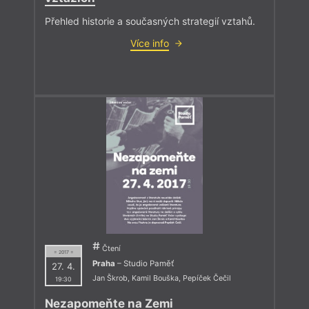
Přehled historie a současných strategií vztahů.
Více info
Čtení
= 2017 =
Praha
– Studio Paměť
27. 4.
Jan Škrob
,
Kamil Bouška
,
Pepíček Čečil
19:30
Nezapomeňte na Zemi