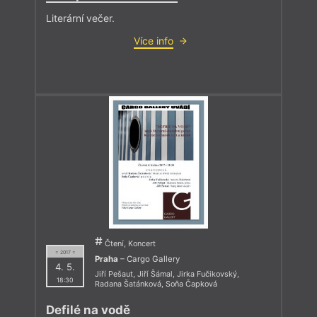
Literární večer.
Více info
Čtení, Koncert
= 2017 =
Praha
– Cargo Gallery
4. 5.
Jiří Pešaut
,
Jiří Šámal
,
Jirka Fučikovský
,
18:30
Radana Šatánková
,
Soňa Čapková
Defilé na vodě