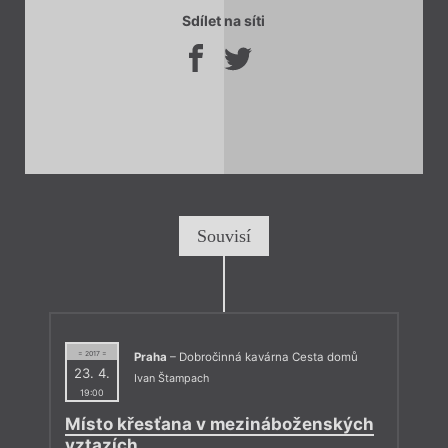
Sdílet na síti
Souvisí
= 2017 =
Praha
– Dobročinná kavárna Cesta domů
23. 4.
Ivan Štampach
19:00
Místo křesťana v mezináboženských
vztazích