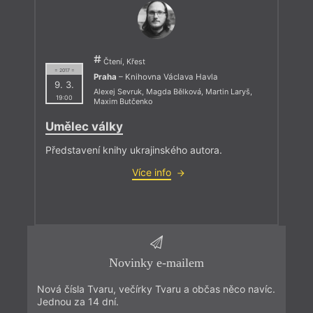
Čtení, Křest
= 2017 =
Praha
– Knihovna Václava Havla
9. 3.
Alexej Sevruk
,
Magda Bělková
,
Martin Laryš
,
19:00
Maxim Butčenko
Umělec války
Představení knihy ukrajinského autora.
Více info
Novinky e-mailem
Nová čísla Tvaru, večírky Tvaru a občas něco navíc.
Jednou za 14 dní.