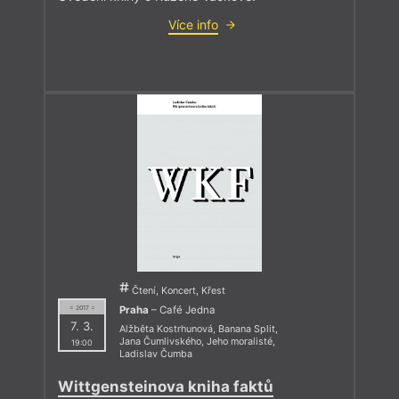
Více info
Čtení, Koncert, Křest
Praha
– Café Jedna
= 2017 =
7. 3.
Alžběta Kostrhunová
,
Banana Split
,
Jana Čumlivského
,
Jeho moralisté
,
19:00
Ladislav Čumba
Wittgensteinova kniha faktů