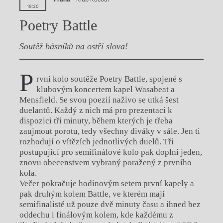
19:30
Poetry Battle
Soutěž básníků na ostří slova!
P
rvní kolo soutěže Poetry Battle, spojené s
klubovým koncertem kapel Wasabeat a
Mensfield. Se svou poezií naživo se utká šest
duelantů. Každý z nich má pro prezentaci k
dispozici tři minuty, během kterých je třeba
zaujmout porotu, tedy všechny diváky v sále. Jen ti
rozhodují o vítězích jednotlivých duelů. Tři
postupující pro semifinálové kolo pak doplní jeden,
znovu obecenstvem vybraný poražený z prvního
kola.
Večer pokračuje hodinovým setem první kapely a
pak druhým kolem Battle, ve kterém mají
semifinalisté už pouze dvě minuty času a ihned bez
oddechu i finálovým kolem, kde každému z