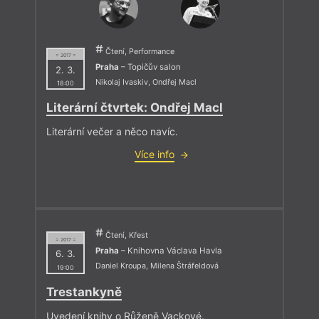
Čtení, Performance
= 2017 =
Praha
– Topičův salon
2. 3.
Nikolaj Ivaskiv
,
Ondřej Macl
18:00
Literární čtvrtek: Ondřej Macl
Literární večer a něco navíc.
Více info
Čtení, Křest
= 2017 =
Praha
– Knihovna Václava Havla
6. 3.
Daniel Kroupa
,
Milena Štráfeldová
19:00
Trestankyně
Uvedení knihy o Růženě Vackové.