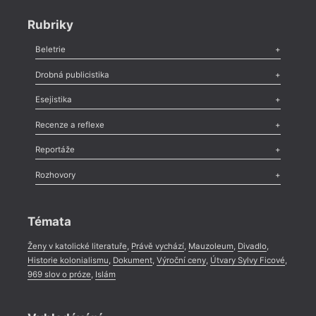
Rubriky
Beletrie
Poezie
,
Próza
,
Dokumenty
,
Drama
,
Celá rubrika
Drobná publicistika
Odlesk
,
Zasláno
,
Nezařazené
,
Novinky v Tvaru
,
Slovo
,
Výročí
,
Esejistika
Nekrolog
,
Glosa
,
Sloupek
,
Pozvánka
,
Literární soutěž
,
Komentář
,
Celá rubrika
Esej
,
Pádlo
,
Úvaha
,
Texty
,
Studie
,
Celá rubrika
Recenze a reflexe
Recenze
,
Dvakrát
,
Horké párky
,
969 slov o próze
,
Reportáže
Méně slov o próze
,
Celá rubrika
Literární zítřky
,
Reportáž
,
Literární život
,
Divadlo
,
Kritický ohlas
,
Rozhovory
Celá rubrika
Rozhovor
,
Anketa
,
Celá rubrika
Témata
Ženy v katolické literatuře
,
Právě vychází
,
Mauzoleum
,
Divadlo
,
Historie kolonialismu
,
Dokument
,
Výroční ceny
,
Útvary Sylvy Ficové
,
969 slov o próze
,
Islám