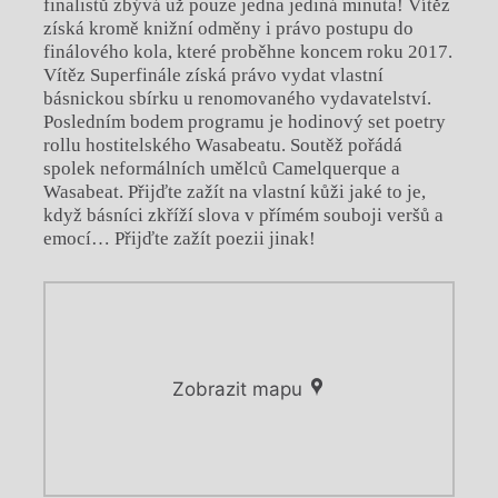
finalistů zbývá už pouze jedna jediná minuta! Vítěz
získá kromě knižní odměny i právo postupu do
finálového kola, které proběhne koncem roku 2017.
Vítěz Superfinále získá právo vydat vlastní
básnickou sbírku u renomovaného vydavatelství.
Posledním bodem programu je hodinový set poetry
rollu hostitelského Wasabeatu. Soutěž pořádá
spolek neformálních umělců Camelquerque a
Wasabeat. Přijďte zažít na vlastní kůži jaké to je,
když básníci zkříží slova v přímém souboji veršů a
emocí… Přijďte zažít poezii jinak!
Zobrazit mapu