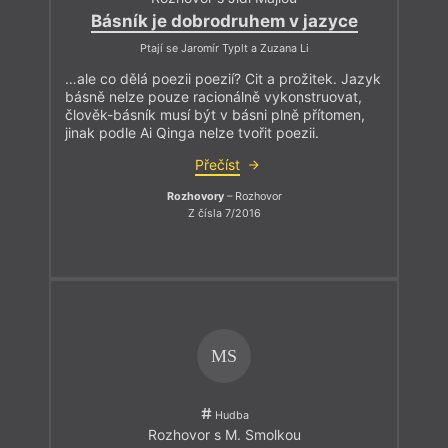
Básník je dobrodruhem v jazyce
Ptají se Jaromír Typlt a Zuzana Li
…ale co dělá poezii poezií? Cit a prožitek. Jazyk
básně nelze pouze racionálně vykonstruovat,
člověk-básník musí být v básni plně přítomen,
jinak podle Ai Qinga nelze tvořit poezii.
Přečíst
Rozhovory
– Rozhovor
Z čísla 7/2016
MS
Hudba
Rozhovor s M. Smolkou