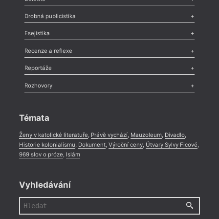
Poezie
,
Próza
,
Dokumenty
,
Drama
,
Celá rubrika
Drobná publicistika
Odlesk
,
Zasláno
,
Nezařazené
,
Novinky v Tvaru
,
Slovo
,
Výročí
,
Esejistika
Nekrolog
,
Glosa
,
Sloupek
,
Pozvánka
,
Literární soutěž
,
Komentář
,
Celá rubrika
Esej
,
Pádlo
,
Úvaha
,
Texty
,
Studie
,
Celá rubrika
Recenze a reflexe
Recenze
,
Dvakrát
,
Horké párky
,
969 slov o próze
,
Reportáže
Méně slov o próze
,
Celá rubrika
Literární zítřky
,
Reportáž
,
Literární život
,
Divadlo
,
Kritický ohlas
,
Rozhovory
Celá rubrika
Rozhovor
,
Anketa
,
Celá rubrika
Témata
Ženy v katolické literatuře
,
Právě vychází
,
Mauzoleum
,
Divadlo
,
Historie kolonialismu
,
Dokument
,
Výroční ceny
,
Útvary Sylvy Ficové
,
969 slov o próze
,
Islám
Vyhledávání