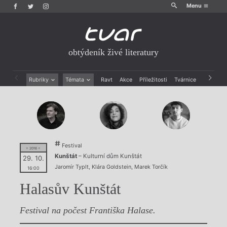
Menu
obtýdeník živé literatury
Rubriky
Témata
Ravt
Akce
Příležitosti
Tvárnice
Archiv
Beletrie
Ženy v katolické literatuře
Drobná publicistika
Právě vychází
Esejistika
Mauzoleum
Recenze a reflexe
Divadlo
Reportáže
Historie kolonialismu
Festival
Rozhovory
Dokument
= 2016 =
Kunštát
– Kulturní dům Kunštát
29. 10.
Výroční ceny
Jaromír Typlt
,
Klára Goldstein
,
Marek Torčík
16:00
Halasův Kunštát
Festival na počest Františka Halase.