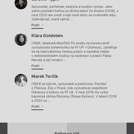
Načítá se.
Spisovatel, performer, esejista a kurátor výstav. Jeho
zatím poslední knihou je sbírka básní Za dlouho (2016), v
roce 2020 ale uvedl svoje nové texty na zvukovém albu
Zaškrábnutí, které nahrál ...
Profil
Klára Goldstein
(1988, Valašské Meziříčí) Po studiu na konzervatoři
vystudovala bohemistiku na FF UP v Olomouci, zaměřuje
se na meziválečnou českou poezii a zejména (nejen
v doktorandském studiu) na osobnost a poezii Pabla
Nerudy a její recepci ...
Profil
Marek Torčík
(1993) je básník, spisovatel a publicista. Pochází
z Přerova. Žije v Praze, kde vystudoval anglofonní
literatury a kultury na FF UK. V roce 2016 mu vyšla
básnická sbírka Rhizomy (Šimon Ryšavý). V letech 2018
a 2020 se ...
Profil
Sdílet na síti