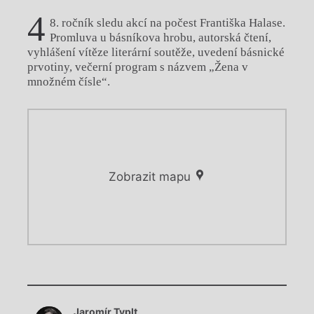
4
8. ročník sledu akcí na počest Františka Halase.
Promluva u básníkova hrobu, autorská čtení,
vyhlášení vítěze literární soutěže, uvedení básnické
prvotiny, večerní program s názvem „Žena v
množném čísle“.
Zobrazit mapu
Chviličku.
Chviličku.
Načítá se.
Jaromír Typlt