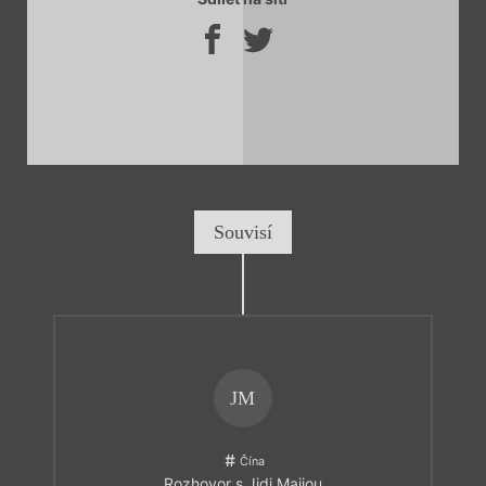
Souvisí
JM
Čína
Rozhovor s Jidi Majiou