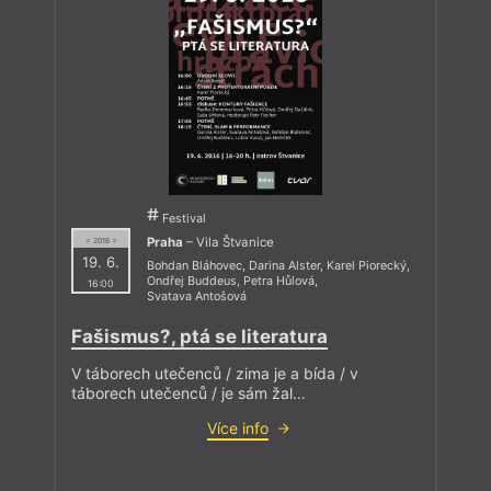
Festival
Praha
– Vila Štvanice
= 2016 =
19. 6.
Bohdan Bláhovec
,
Darina Alster
,
Karel Piorecký
,
Ondřej Buddeus
,
Petra Hůlová
,
16:00
Svatava Antošová
Fašismus?, ptá se literatura
V táborech utečenců / zima je a bída / v
táborech utečenců / je sám žal…
Více info