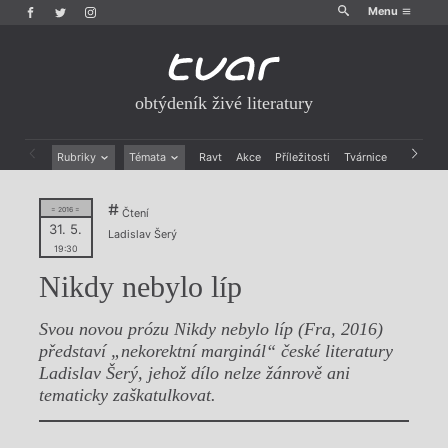
Menu
obtýdeník živé literatury
Rubriky
Témata
Ravt
Akce
Příležitosti
Tvárnice
Archiv
Beletrie
Ženy v katolické literatuře
Drobná publicistika
Právě vychází
= 2016 =
Čtení
Esejistika
Mauzoleum
31. 5.
Ladislav Šerý
Recenze a reflexe
Divadlo
19:30
Reportáže
Historie kolonialismu
Nikdy nebylo líp
Rozhovory
Dokument
Výroční ceny
Svou novou prózu Nikdy nebylo líp (Fra, 2016)
představí „nekorektní marginál“ české literatury
Ladislav Šerý, jehož dílo nelze žánrově ani
tematicky zaškatulkovat.