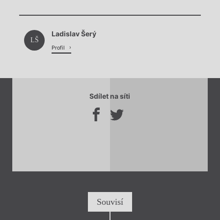
Chviličku.
Ladislav Šerý
Načítá se.
LŠ
Profil
Sdílet na síti
Souvisí