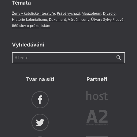
Témata
Ženy v katolické literatuře
,
Právě vychází
,
Mauzoleum
,
Divadlo
,
Historie kolonialismu
,
Dokument
,
Výroční ceny
,
Útvary Sylvy Ficové
,
969 slov o próze
,
Islám
Vyhledávání
Tvar na síti
Partneři