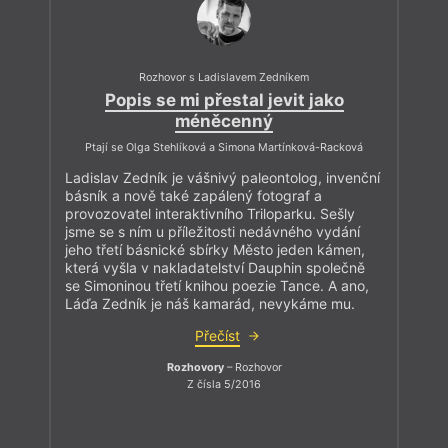
Rozhovor s Ladislavem Zedníkem
Popis se mi přestal jevit jako
méněcenný
Ptají se Olga Stehlíková a Simona Martínková-Racková
Ladislav Zedník je vášnivý paleontolog, invenční
básník a nově také zapálený fotograf a
provozovatel interaktivního Triloparku. Sešly
jsme se s ním u příležitosti nedávného vydání
jeho třetí básnické sbírky Město jeden kámen,
která vyšla v nakladatelství Dauphin společně
se Simoninou třetí knihou poezie Tance. A ano,
Láďa Zedník je náš kamarád, nevykáme mu.
Přečíst
Rozhovory
– Rozhovor
Z čísla 5/2016