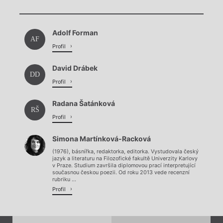
Chviličku.
Načítá se.
Adolf Forman
Načítá se.
AF
Profil
David Drábek
DD
Profil
Radana Šatánková
RŠ
Profil
Simona Martínková-Racková
(1976), básnířka, redaktorka, editorka. Vystudovala český
jazyk a literaturu na Filozofické fakultě Univerzity Karlovy
v Praze. Studium završila diplomovou prací interpretující
současnou českou poezii. Od roku 2013 vede recenzní
rubriku ...
Profil