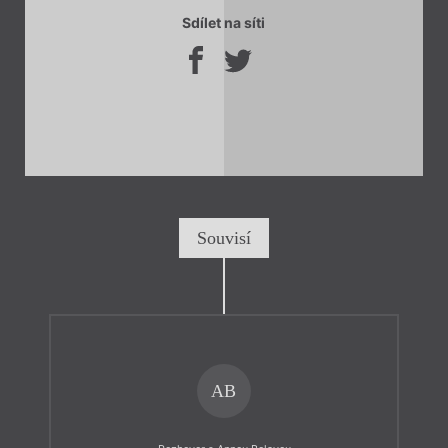
Sdílet na síti
Souvisí
AB