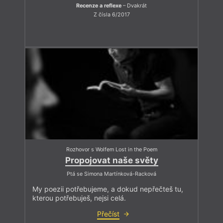
Recenze a reflexe
– Dvakrát
Z čísla 6/2017
Rozhovor s Wolfem Lost in the Poem
Propojovat naše světy
Ptá se Simona Martínková-Racková
My poezii potřebujeme, a dokud nepřečteš tu,
kterou potřebuješ, nejsi celá.
Přečíst