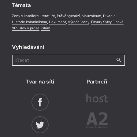
Témata
Ženy v katolické literatuře
,
Právě vychází
,
Mauzoleum
,
Divadlo
,
Historie kolonialismu
,
Dokument
,
Výroční ceny
,
Útvary Sylvy Ficové
,
969 slov o próze
,
Islám
Vyhledávání
Tvar na síti
Partneři