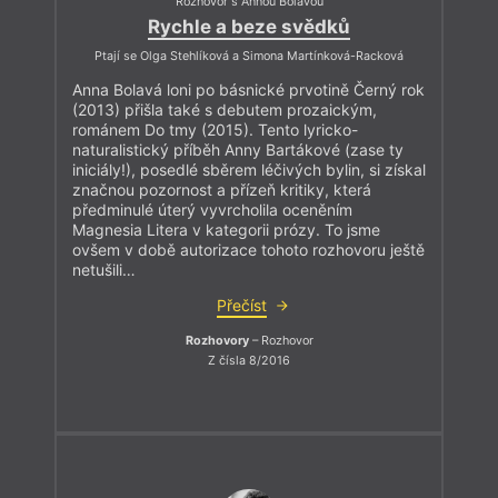
Rozhovor s Annou Bolavou
Rychle a beze svědků
Ptají se Olga Stehlíková a Simona Martínková-Racková
Anna Bolavá loni po básnické prvotině Černý rok
(2013) přišla také s debutem prozaickým,
románem Do tmy (2015). Tento lyricko-
naturalistický příběh Anny Bartákové (zase ty
iniciály!), posedlé sběrem léčivých bylin, si získal
značnou pozornost a přízeň kritiky, která
předminulé úterý vyvrcholila oceněním
Magnesia Litera v kategorii prózy. To jsme
ovšem v době autorizace tohoto rozhovoru ještě
netušili…
Přečíst
Rozhovory
– Rozhovor
Z čísla 8/2016