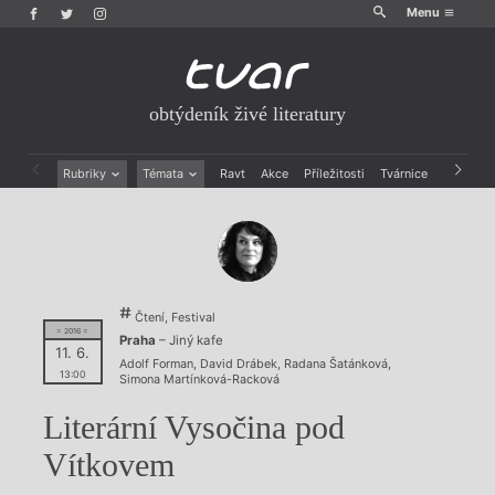
Menu
obtýdeník živé literatury
Rubriky
Témata
Ravt
Akce
Příležitosti
Tvárnice
Archiv
Beletrie
Ženy v katolické literatuře
Drobná publicistika
Právě vychází
Esejistika
Mauzoleum
Recenze a reflexe
Divadlo
Reportáže
Historie kolonialismu
Čtení, Festival
Rozhovory
Dokument
= 2016 =
Praha
– Jiný kafe
Výroční ceny
11. 6.
Adolf Forman
,
David Drábek
,
Radana Šatánková
,
13:00
Simona Martínková-Racková
Literární Vysočina pod
Vítkovem