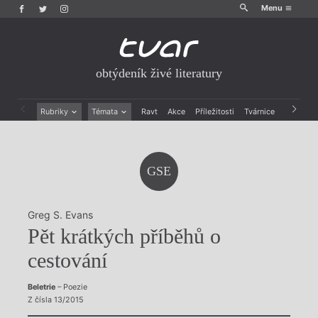
Menu
obtýdeník živé literatury
Rubriky
Témata
Ravt
Akce
Příležitosti
Tvárnice
Archiv
Beletrie
Ženy v katolické literatuře
Drobná publicistika
Právě vychází
Esejistika
Mauzoleum
GSE
Recenze a reflexe
Divadlo
Reportáže
Historie kolonialismu
Rozhovory
Dokument
Greg S. Evans
Výroční ceny
Pět krátkých příběhů o
cestování
Beletrie
– Poezie
Z čísla 13/2015