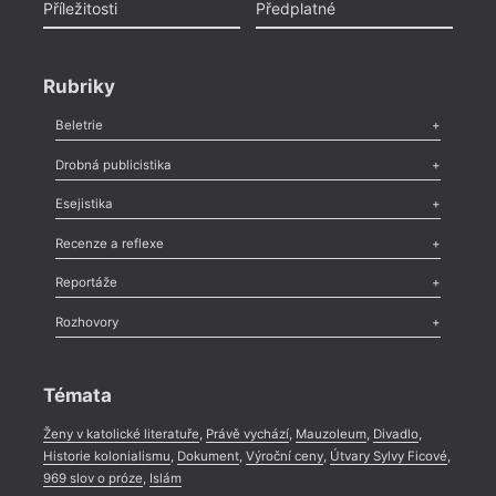
Příležitosti
Předplatné
Rubriky
Beletrie
Poezie
,
Próza
,
Dokumenty
,
Drama
,
Celá rubrika
Drobná publicistika
Odlesk
,
Zasláno
,
Nezařazené
,
Novinky v Tvaru
,
Slovo
,
Výročí
,
Esejistika
Nekrolog
,
Glosa
,
Sloupek
,
Pozvánka
,
Literární soutěž
,
Komentář
,
Celá rubrika
Esej
,
Pádlo
,
Úvaha
,
Texty
,
Studie
,
Celá rubrika
Recenze a reflexe
Recenze
,
Dvakrát
,
Horké párky
,
969 slov o próze
,
Reportáže
Méně slov o próze
,
Celá rubrika
Literární zítřky
,
Reportáž
,
Literární život
,
Divadlo
,
Kritický ohlas
,
Rozhovory
Celá rubrika
Rozhovor
,
Anketa
,
Celá rubrika
Témata
Ženy v katolické literatuře
,
Právě vychází
,
Mauzoleum
,
Divadlo
,
Historie kolonialismu
,
Dokument
,
Výroční ceny
,
Útvary Sylvy Ficové
,
969 slov o próze
,
Islám