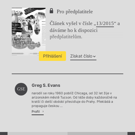
Pro předplatitele
Článek vyšel v čísle „
13/2015
“ a
dáváme ho k dispozici
předplatitelům.
Přihlášení
Získat číslo
Chviličku.
Greg S. Evans
Načítá se.
GSE
narodil se roku 1960 poblíž Chicaga, od 32 let žije v
arizonském městě Tucson. Od téže doby každoročně na
kratší či delší období přesidluje do Prahy. Překládá a
propaguje českou ...
Profil