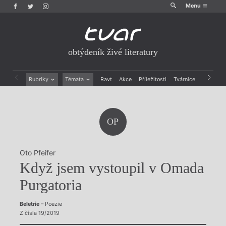
Menu
obtýdeník živé literatury
Rubriky
Témata
Ravt
Akce
Příležitosti
Tvárnice
Archiv
Beletrie
Ženy v katolické literatuře
Drobná publicistika
Právě vychází
Esejistika
Mauzoleum
OP
Recenze a reflexe
Divadlo
Reportáže
Historie kolonialismu
Rozhovory
Dokument
Oto Pfeifer
Výroční ceny
Když jsem vystoupil v Omada
Purgatoria
Beletrie
– Poezie
Z čísla 19/2019