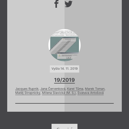
Vyšlo 14. 11. 2019
19/2019
Jacques Rupnik
,
Jana Červenková
,
Karel Tůma
,
Marek Toman
,
Matěj Stropnický
,
Milena Slavická (M. S.)
,
Svatava Antošová