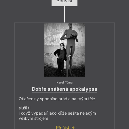
Souvisí
Karel Tůma
Dobře snášená apokalypsa
Otlačeniny spodního prádla na tvým těle
sluší ti
i když vypadají jako kůže sešitá nějakým
velikým strojem
Přečíst