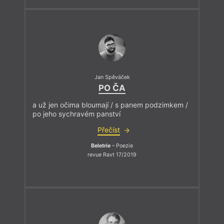
Jan Spěváček
PO ČA
a už jen očima bloumají / s panem podzimkem /
po jeho sychravém panství
Přečíst
Beletrie
– Poezie
revue Ravt 17/2019