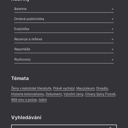
Beletrie
Poezie
,
Próza
,
Dokumenty
,
Drama
,
Celá rubrika
Drobná publicistika
Odlesk
,
Zasláno
,
Nezařazené
,
Novinky v Tvaru
,
Slovo
,
Výročí
,
Esejistika
Nekrolog
,
Glosa
,
Sloupek
,
Pozvánka
,
Literární soutěž
,
Komentář
,
Celá rubrika
Esej
,
Pádlo
,
Úvaha
,
Texty
,
Studie
,
Celá rubrika
Recenze a reflexe
Recenze
,
Dvakrát
,
Horké párky
,
969 slov o próze
,
Reportáže
Méně slov o próze
,
Celá rubrika
Literární zítřky
,
Reportáž
,
Literární život
,
Divadlo
,
Kritický ohlas
,
Rozhovory
Celá rubrika
Rozhovor
,
Anketa
,
Celá rubrika
Témata
Ženy v katolické literatuře
,
Právě vychází
,
Mauzoleum
,
Divadlo
,
Historie kolonialismu
,
Dokument
,
Výroční ceny
,
Útvary Sylvy Ficové
,
969 slov o próze
,
Islám
Vyhledávání