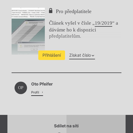
Pro předplatitele
Článek vyšel v čísle „
19/2019
“ a
dáváme ho k dispozici
předplatitelům.
Přihlášení
Získat číslo
Chviličku.
Oto Pfeifer
Načítá se.
OP
Profil
Sdílet na síti