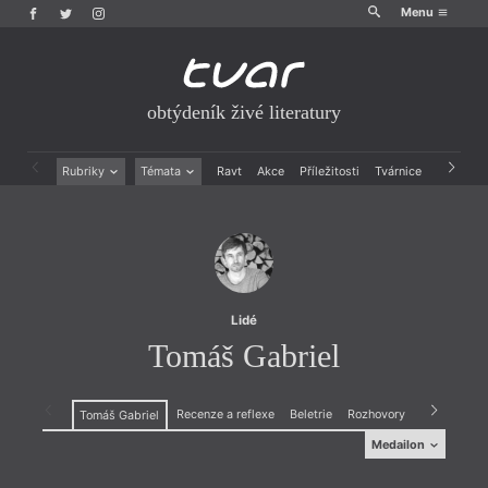
Menu
obtýdeník živé literatury
Rubriky
Témata
Ravt
Akce
Příležitosti
Tvárnice
Archiv
Beletrie
Ženy v katolické literatuře
Drobná publicistika
Právě vychází
Esejistika
Mauzoleum
Recenze a reflexe
Divadlo
Reportáže
Historie kolonialismu
Rozhovory
Dokument
Lidé
Výroční ceny
Tomáš Gabriel
Recenze a reflexe
Beletrie
Rozhovory
Drobná publ
Tomáš Gabriel
Medailon
Medailon
(1983)
(198