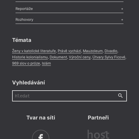
Recenze
,
Dvakrát
,
Horké párky
,
969 slov o próze
,
Reportáže
Méně slov o próze
,
Celá rubrika
Literární zítřky
,
Reportáž
,
Literární život
,
Divadlo
,
Kritický ohlas
,
Rozhovory
Celá rubrika
Rozhovor
,
Anketa
,
Celá rubrika
Témata
Ženy v katolické literatuře
,
Právě vychází
,
Mauzoleum
,
Divadlo
,
Historie kolonialismu
,
Dokument
,
Výroční ceny
,
Útvary Sylvy Ficové
,
969 slov o próze
,
Islám
Vyhledávání
Tvar na síti
Partneři