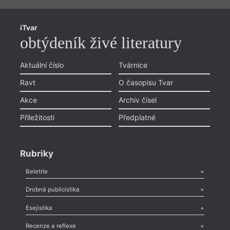
iTvar
obtýdeník živé literatury
Aktuální číslo
Tvárnice
Ravt
O časopisu Tvar
Akce
Archiv čísel
Příležitosti
Předplatné
Rubriky
Beletrie
Poezie
,
Próza
,
Dokumenty
,
Drama
,
Celá rubrika
Drobná publicistika
Odlesk
,
Zasláno
,
Nezařazené
,
Novinky v Tvaru
,
Slovo
,
Výročí
,
Esejistika
Nekrolog
,
Glosa
,
Sloupek
,
Pozvánka
,
Literární soutěž
,
Komentář
,
Celá rubrika
Esej
,
Pádlo
,
Úvaha
,
Texty
,
Studie
,
Celá rubrika
Recenze a reflexe