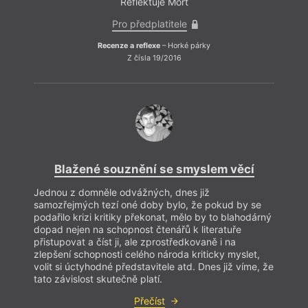
Reflektuje Mort
Pro předplatitele
Recenze a reflexe
– Horké párky
Z čísla 19/2016
Blažené souznění se smyslem věcí
Jednou z domněle odvážných, dnes již
samozřejmých tezí oné doby bylo, že pokud by se
podařilo krizi kritiky překonat, mělo by to blahodárný
dopad nejen na schopnost čtenářů k literatuře
přistupovat a číst ji, ale zprostředkovaně i na
zlepšení schopnosti celého národa kriticky myslet,
volit si úctyhodné představitele atd. Dnes již víme, že
tato závislost skutečně platí.
Přečíst