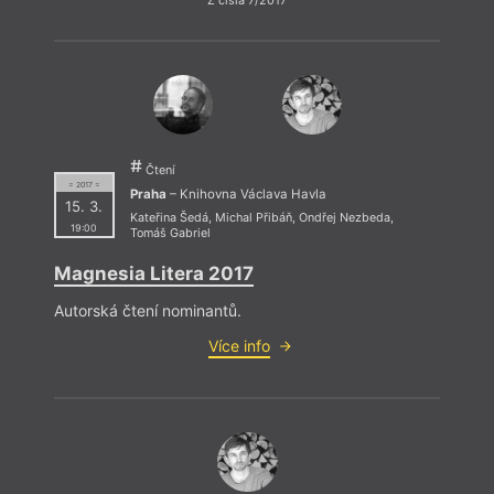
Z čísla 7/2017
Čtení
= 2017 =
Praha
– Knihovna Václava Havla
15. 3.
Kateřina Šedá
,
Michal Přibáň
,
Ondřej Nezbeda
,
19:00
Tomáš Gabriel
Magnesia Litera 2017
Autorská čtení nominantů.
Více info