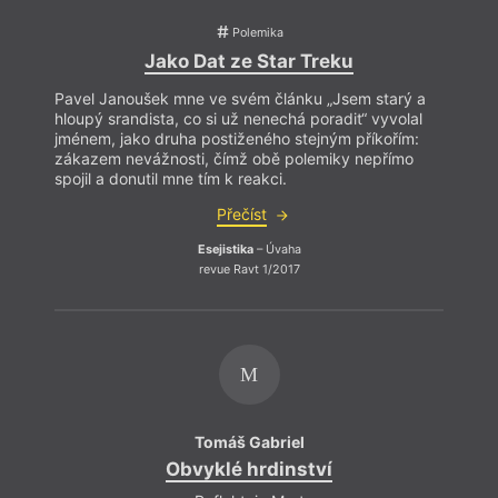
Polemika
Jako Dat ze Star Treku
Pavel Janoušek mne ve svém článku „Jsem starý a
hloupý srandista, co si už nenechá poradit“ vyvolal
jménem, jako druha postiženého stejným příkořím:
zákazem nevážnosti, čímž obě polemiky nepřímo
spojil a donutil mne tím k reakci.
Přečíst
Esejistika
– Úvaha
revue Ravt 1/2017
M
Tomáš Gabriel
Obvyklé hrdinství