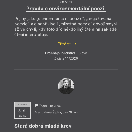
Jan Škrob
Pravda o environmentální poezii
Pojmy jako „environmentální poezie“, „angažovaná
poezie“, ale například i „milostná poezie“ dávají smysl
až ve chvíli, kdy toto dílo někdo jiný čte a na základě
čtení interpretuje.
Přečíst
Drobná publicistika
– Slovo
Z čísla 14/2020
= 2020 =
Čtení, Diskuse
8. 9.
Magdaléna Šipka
,
Jan Škrob
19:30
Stará dobrá mladá krev