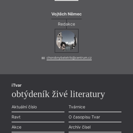
Vojtěch Němec
Redakce
chorobnybeletrik@centrum.cz
iTvar
obtýdeník živé literatury
Aktuální číslo
Tvárnice
Ravt
O časopisu Tvar
Akce
Archiv čísel