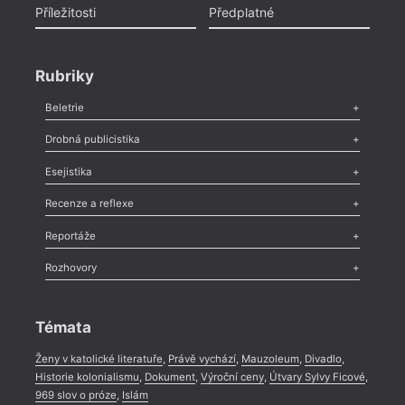
Příležitosti
Předplatné
Rubriky
Beletrie
Poezie
,
Próza
,
Dokumenty
,
Drama
,
Celá rubrika
Drobná publicistika
Odlesk
,
Zasláno
,
Nezařazené
,
Novinky v Tvaru
,
Slovo
,
Výročí
,
Esejistika
Nekrolog
,
Glosa
,
Sloupek
,
Pozvánka
,
Literární soutěž
,
Komentář
,
Celá rubrika
Esej
,
Pádlo
,
Úvaha
,
Texty
,
Studie
,
Celá rubrika
Recenze a reflexe
Recenze
,
Dvakrát
,
Horké párky
,
969 slov o próze
,
Reportáže
Méně slov o próze
,
Celá rubrika
Literární zítřky
,
Reportáž
,
Literární život
,
Divadlo
,
Kritický ohlas
,
Rozhovory
Celá rubrika
Rozhovor
,
Anketa
,
Celá rubrika
Témata
Ženy v katolické literatuře
,
Právě vychází
,
Mauzoleum
,
Divadlo
,
Historie kolonialismu
,
Dokument
,
Výroční ceny
,
Útvary Sylvy Ficové
,
969 slov o próze
,
Islám