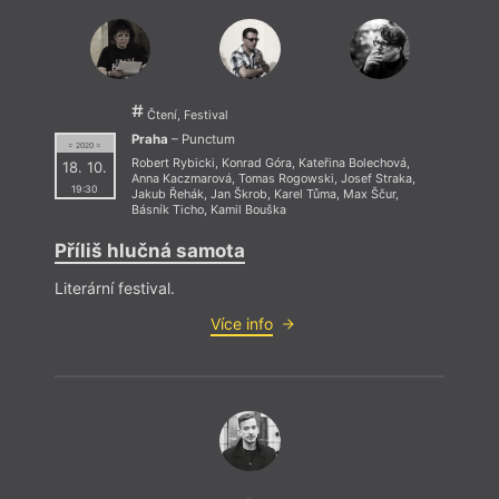
dlažbou
(Eman, 2016) a
Reál
(Malvern, 2018). Za
Pod 
první z nich byl v roce 2017 nominován na cenu
2018
DILIA Litera pro objev roku. V letošním roce se umístil
na c
na třetím místě v soutěži Básne SK/CZ a společně s
roce 
Bastianem Schneiderem vyhrál Drážďanskou cenu
lyriky.
Čtení, Festival
SK/C
Praha
– Punctum
vyhr
= 2020 =
Robert Rybicki
,
Konrad Góra
,
Kateřina Bolechová
,
18. 10.
Anna Kaczmarová
,
Tomas Rogowski
,
Josef Straka
,
19:30
Jakub Řehák
,
Jan Škrob
,
Karel Tůma
,
Max Ščur
,
Básník Ticho
,
Kamil Bouška
Příliš hlučná samota
Literární festival.
Více info