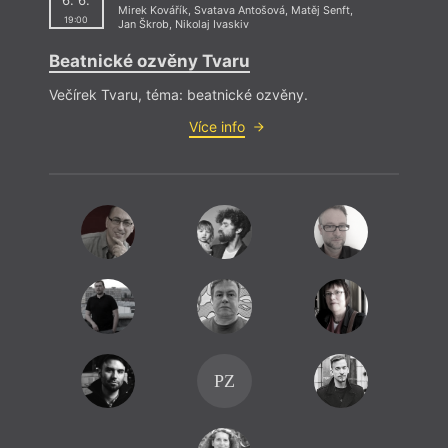
6. 6.
Mirek Kovářík
,
Svatava Antošová
,
Matěj Senft
,
19:00
Jan Škrob
,
Nikolaj Ivaskiv
Beatnické ozvěny Tvaru
Večírek Tvaru, téma: beatnické ozvěny.
Více info
PZ