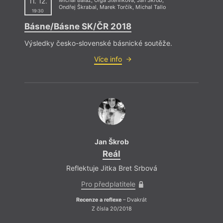
11. 12.
Michal Baláž
,
Olga Stehlíková
,
Jan Škrob
,
Ondřej Škrabal
,
Marek Torčík
,
Michal Tallo
19:30
Básne/Básne SK/ČR 2018
Výsledky česko-slovenské básnické soutěže.
Více info
Jan Škrob
Reál
Reflektuje Jitka Bret Srbová
Pro předplatitele
Recenze a reflexe
– Dvakrát
Z čísla 20/2018