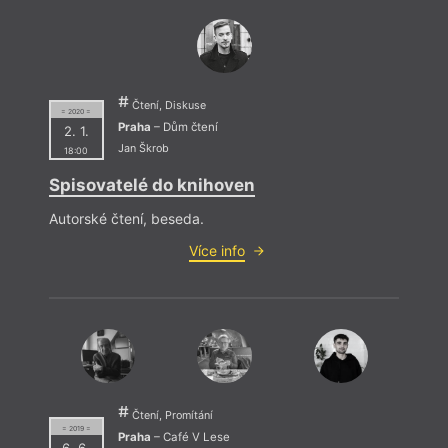
Čtení, Diskuse
= 2020 =
Praha
– Dům čtení
2. 1.
Jan Škrob
18:00
Spisovatelé do knihoven
Autorské čtení, beseda.
Více info
Čtení, Promítání
= 2019 =
Praha
– Café V Lese