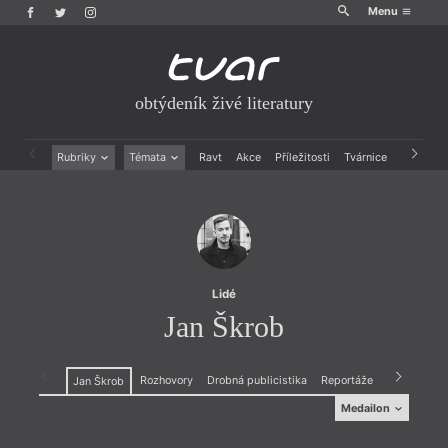
Menu
obtýdeník živé literatury
Rubriky
Témata
Ravt
Akce
Příležitosti
Tvárnice
Archiv
Beletrie
Ženy v katolické literatuře
Drobná publicistika
Právě vychází
Esejistika
Mauzoleum
Recenze a reflexe
Divadlo
Reportáže
Historie kolonialismu
Rozhovory
Dokument
Lidé
Výroční ceny
Jan Škrob
Rozhovory
Drobná publicistika
Reportáže
Recenze a r
Jan Škrob
Medailon
Medailon
(1988) je básník a překladatel. Publikoval sbírky
Pod
(1988