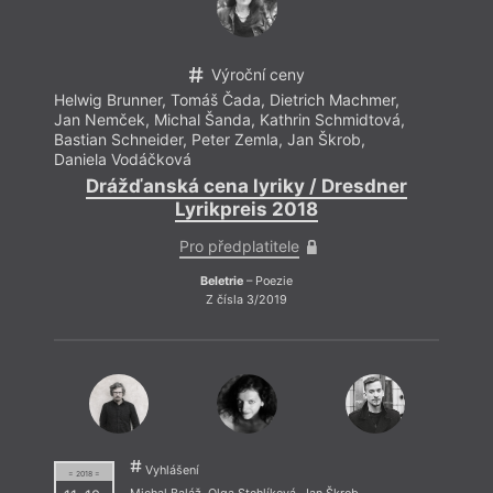
Výroční ceny
Helwig Brunner
,
Tomáš Čada
,
Dietrich Machmer
,
Jan Nemček
,
Michal Šanda
,
Kathrin Schmidtová
,
Bastian Schneider
,
Peter Zemla
,
Jan Škrob
,
Daniela Vodáčková
Drážďanská cena lyriky / Dresdner
Lyrikpreis 2018
Pro předplatitele
Beletrie
– Poezie
Z čísla 3/2019
Vyhlášení
= 2018 =