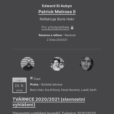
Edward St Aubyn
Patrick Melrose II
Reflektuje Boris Hokr
Pro předplatitele
Recenze a reflexe
– Recenze
Z čísla 20/2021
Čtení
= 2021 =
Praha
– Božská lahvice
23. 9.
Boris Hokr
,
Eva Klíčová
,
Pavel Novotný
,
Lukáš Senft
20:00
TVÁRNICE 2020/2021 (slavnostní
vyhlášení)
Slavnostní vyhlášení laureátů Tvárnice 2020/2021!