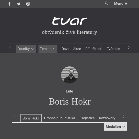
Menu
obtýdeník živé literatury
Rubriky
Témata
Ravt
Akce
Příležitosti
Tvárnice
Archiv
Beletrie
Ženy v katolické literatuře
Drobná publicistika
Právě vychází
Esejistika
Mauzoleum
Recenze a reflexe
Divadlo
Reportáže
Historie kolonialismu
Rozhovory
Dokument
Lidé
Výroční ceny
Boris Hokr
Drobná publicistika
Esejistika
Rozhovory
Recenze a r
Boris Hokr
Medailon
Medailon
(1984)
(198