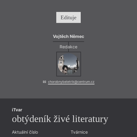
Edituje
Vojtěch Němec
Redakce
chorobnybeletrik@centrum.cz
iTvar
obtýdeník živé literatury
Aktuální číslo
Tvárnice