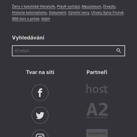
Ženy v katolické literatuře
,
Právě vychází
,
Mauzoleum
,
Divadlo
,
Historie kolonialismu
,
Dokument
,
Výroční ceny
,
Útvary Sylvy Ficové
,
969 slov o próze
,
Islám
Vyhledávání
Tvar na síti
Partneři