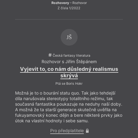
stín
Rozhovory
– Rozhovor
Z čísla 1/2022
JŠ
Česká fantasy literatura
Rozhovor s Jiřím Štěpánem
Vyjevit to, co nám důsledný realismus
skrývá
Ptá se Boris Hokr
Možná je to o bourání statu quo. Tak jako tehdejší
díla narušovala stereotypy totalitního režimu, tak
současná fantastika poukazuje na neduhy naší doby.
A možná že ta starší generace skutečně uvěřila na
fukuyamovský konec dějin a bere některé prvky jako
útok na vlastní hodnoty i sebe samu.
Pro předplatitele