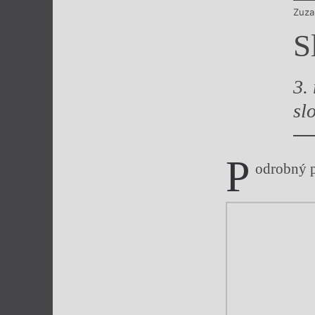
Zuza
Výroční cen
S
3.
sl
P
odrobný 