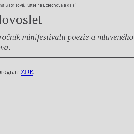
na Gabrišová
,
Kateřina Bolechová
a další
y
lovoslet
 ročník minifestivalu poezie a mluveného
ova.
program
ZDE
.