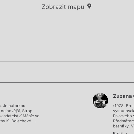
Zobrazit mapu
Chviličku.
Chviličku.
Načítá se.
Zuzana 
Načítá se.
a. Je autorkou
(1978, Brn
 nejnovější, Strop
vystudovala
kladatelství Měsíc ve
Palackého v
rby K. Bolechové ...
Předmětem 
básnířky. Vy
Profil