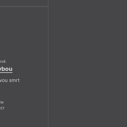
ová
ybou
tvou smrt
ie
017