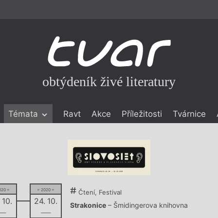
obtýdeník živé literatury
Témata
Ravt
Akce
Příležitosti
Tvárnice
ické literatuře
icistika
zí
eflexe
020 =
= 2020 =
Čtení, Festival
onialismu
 10.
24. 10.
Strakonice
– Šmidingerova knihovna
–––
––––