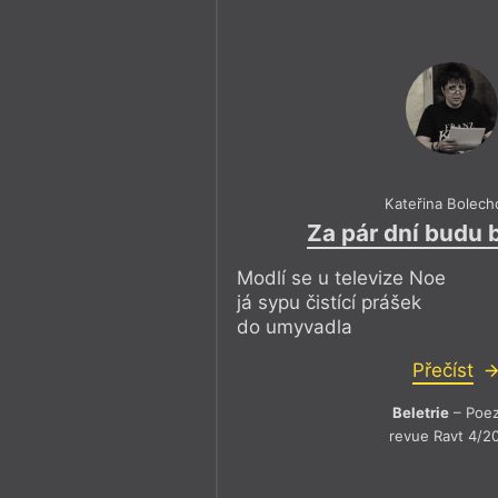
Kateřina Bolech
Za pár dní budu 
Modlí se u televize Noe
já sypu čistící prášek
do umyvadla
Přečíst
Beletrie
– Poez
revue Ravt 4/2