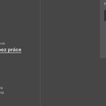
ová
bez práce
ie
019