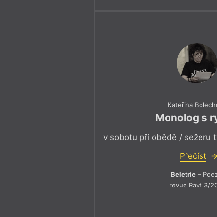
Kateřina Bolech
Monolog s r
v sobotu při obědě / sežeru 
Přečíst
Beletrie
– Poez
revue Ravt 3/2