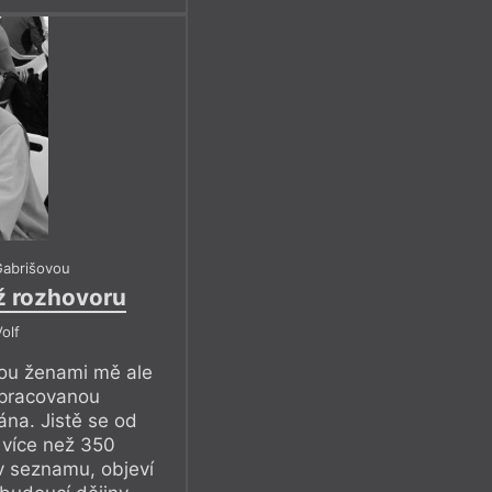
Gabrišovou
ež rozhovoru
olf
ou ženami mě ale
zpracovanou
ána. Jistě se od
 více než 350
v seznamu, objeví