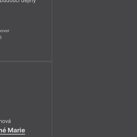
 budoucí dějiny
hovor
6
chová
né Marie