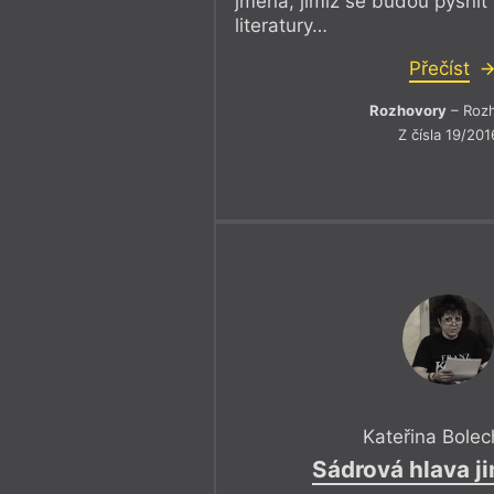
jména, jimiž se budou pyšnit
literatury…
Přečíst
Rozhovory
– Roz
Z čísla 19/201
Kateřina Bole
Sádrová hlava ji