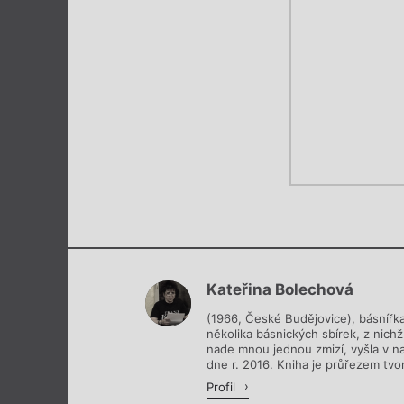
Kateřina Bolechová
(1966, České Budějovice), básnířk
několika básnických sbírek, z nichž
nade mnou jednou zmizí, vyšla v na
dne r. 2016. Kniha je průřezem tvo
Profil