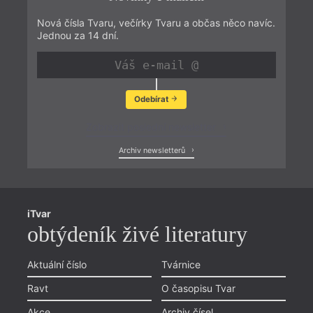
Nová čísla Tvaru, večírky Tvaru a občas něco navíc.
Jednou za 14 dní.
Odebírat
Zobrazit poslední newsletter
Archiv newsletterů
iTvar
obtýdeník živé literatury
Aktuální číslo
Tvárnice
Ravt
O časopisu Tvar
Akce
Archiv čísel