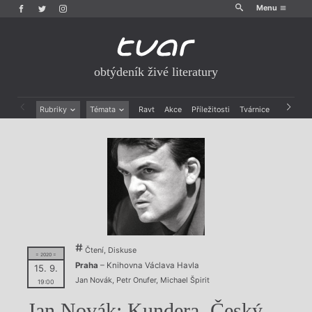
Menu
obtýdeník živé literatury
Rubriky
Témata
Ravt
Akce
Příležitosti
Tvárnice
Archiv
Beletrie
Ženy v katolické literatuře
Drobná publicistika
Právě vychází
Esejistika
Mauzoleum
Recenze a reflexe
Divadlo
Reportáže
Historie kolonialismu
Rozhovory
Dokument
Výroční ceny
Čtení, Diskuse
= 2020 =
Praha
– Knihovna Václava Havla
15. 9.
Jan Novák
,
Petr Onufer
,
Michael Špirit
19:00
Jan Novák: Kundera. Český