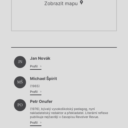
Zobrazit mapu
Chviličku.
Chviličku.
Načítá se.
Jan Novák
Načítá se.
JN
Profil
Michael Špirit
MŠ
(1965)
Profil
Petr Onufer
PO
(1976), bývalý vysokoškolský pedagog, nyní
nakladatelský redaktor a překladatel. Literární reflexe
publikuje nejčastěji v časopisu Revolver Revue.
Profil