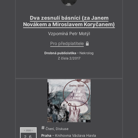
Dva zesnulí básníci (za Janem
Novákem a Miroslavem Koryčanem)
Vzpomíná Petr Motýl
Pro předplatitele
Drobná publicistika
– Nekrolog
Z čísla 2/2017
Čtení, Diskuse
= 2020 =
Praha
– Knihovna Václava Havla
2. 6.