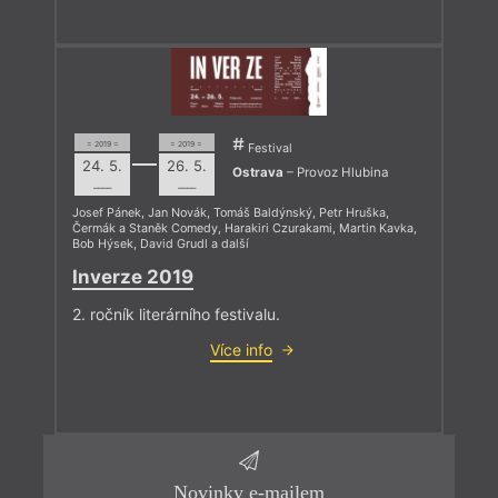
= 2019 =
= 2019 =
Festival
24. 5.
26. 5.
Ostrava
– Provoz Hlubina
––––
––––
Josef Pánek
,
Jan Novák
,
Tomáš Baldýnský
,
Petr Hruška
,
Čermák a Staněk Comedy
,
Harakiri Czurakami
,
Martin Kavka
,
Bob Hýsek
,
David Grudl
a další
Inverze 2019
2. ročník literárního festivalu.
Více info
Novinky e-mailem