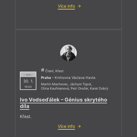
Více info
Čtení, Křest
= 2020 =
Praha
– Knihovna Václava Havla
30. 1.
Martin Machovec
,
Jáchym Topol
,
19:00
Olina Kaufmanová
,
Petr Onufer
,
Karel Dobrý
Ivo Vodseďálek – Génius skrytého
díla
Křest.
Více info