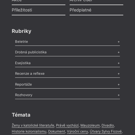
Příležitosti
Předplatné
Rubriky
Beletrie
Poezie
,
Próza
,
Dokumenty
,
Drama
,
Celá rubrika
Drobná publicistika
Odlesk
,
Zasláno
,
Nezařazené
,
Novinky v Tvaru
,
Slovo
,
Výročí
,
Esejistika
Nekrolog
,
Glosa
,
Sloupek
,
Pozvánka
,
Literární soutěž
,
Komentář
,
Celá rubrika
Esej
,
Pádlo
,
Úvaha
,
Texty
,
Studie
,
Celá rubrika
Recenze a reflexe
Recenze
,
Dvakrát
,
Horké párky
,
969 slov o próze
,
Reportáže
Méně slov o próze
,
Celá rubrika
Literární zítřky
,
Reportáž
,
Literární život
,
Divadlo
,
Kritický ohlas
,
Rozhovory
Celá rubrika
Rozhovor
,
Anketa
,
Celá rubrika
Témata
Ženy v katolické literatuře
,
Právě vychází
,
Mauzoleum
,
Divadlo
,
Historie kolonialismu
,
Dokument
,
Výroční ceny
,
Útvary Sylvy Ficové
,