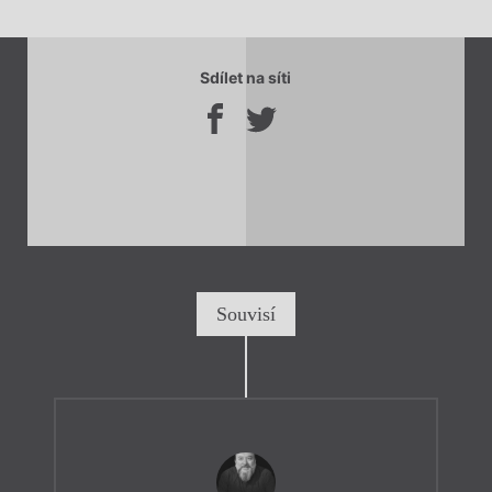
Sdílet na síti
Souvisí