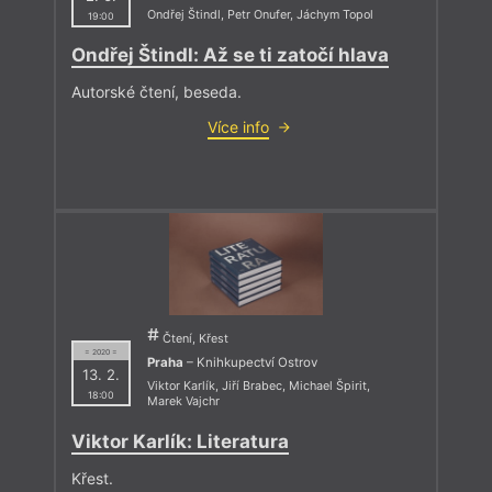
Ondřej Štindl
,
Petr Onufer
,
Jáchym Topol
19:00
Ondřej Štindl: Až se ti zatočí hlava
Autorské čtení, beseda.
Více info
Čtení, Křest
= 2020 =
Praha
– Knihkupectví Ostrov
13. 2.
Viktor Karlík
,
Jiří Brabec
,
Michael Špirit
,
18:00
Marek Vajchr
Viktor Karlík: Literatura
Křest.