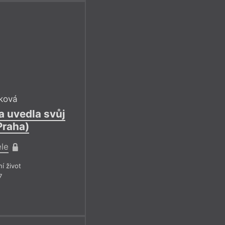
ková
a uvedla svůj
Praha)
ele
ní život
7