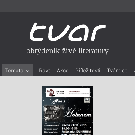
obtýdeník živé literatury
Témata
Ravt
Akce
Příležitosti
Tvárnice
ické literatuře
icistika
zí
eflexe
onialismu