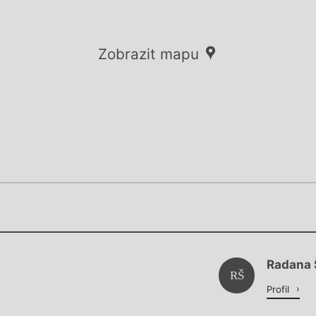
Zobrazit mapu
Chviličku.
Chviličku.
Načítá se.
Radana 
Načítá se.
RŠ
Profil