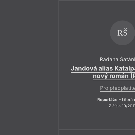
RŠ
Radana Šatán
Jandová alias Katalp
nový román (
Pro předplatit
Reportáže
– Literár
Z čísla 19/201