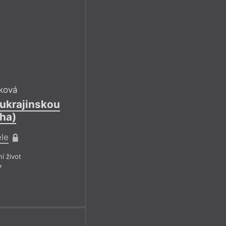
ková
ukrajinskou
aha)
ele
ní život
7