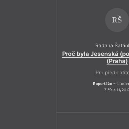
RŠ
Radana Šatán
Proč byla Jesenská (
(Praha)
Pro předplatit
Reportáže
– Literár
Z čísla 11/201