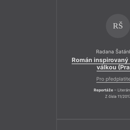
RŠ
Radana Šatán
Román inspirovaný 
válkou (Pr
Pro předplatit
Reportáže
– Literár
Z čísla 11/201