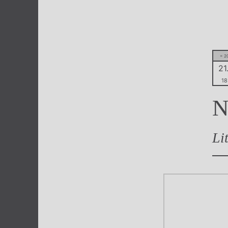
Výroční cen
= 2
21.
18
N
Li