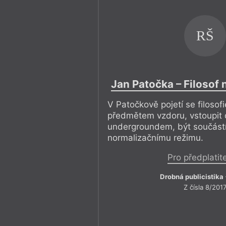
RŠ
Jan Patočka – Filosof
V Patočkově pojetí se filosof
předmětem vzdoru, vstoupit
undergroundem, být součástí
normalizačnímu režimu.
Pro předplatit
Drobná publicistika
Z čísla 8/201