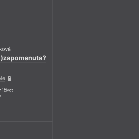
ková
po)zapomenuta?
ele
ní život
7