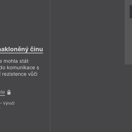
 nakloněný činu
ie mohla stát
 do komunikace s
 rezistence vůči
ele
– Výročí
7