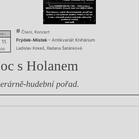
y
Čtení, Koncert
018 =
Frýdek-Místek
– Antikvariát Knihárium
 11.
Ladislav Kokeš
,
Radana Šatánková
:00
oc s Holanem
terárně-hudební pořad.