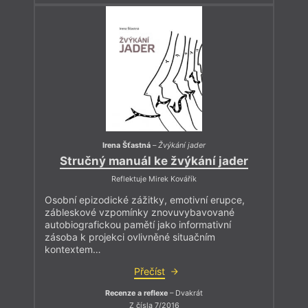
Irena Šťastná
–
Žvýkání jader
Stručný manuál ke žvýkání jader
Reflektuje Mirek Kovářík
Osobní epizodické zážitky, emotivní erupce,
zábleskové vzpomínky znovuvybavované
autobiografickou pamětí jako informativní
zásoba k projekci ovlivněné situačním
kontextem…
Přečíst
Recenze a reflexe
– Dvakrát
Z čísla 7/2016