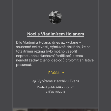
Noci s Vladimírem Holanem
Dílo Vladimíra Holana, dnes už vydané v
souhrnné celistvosti, výmluvně dokládá, že se
totalitnímu režimu bylo možno vzepřít
neprostupnou duchovní fortifikací, kterou
nemohl žádný z jeho ideologů prolomit ani lstivě
posunout.
Přečíst
Vybíráme z archivu Tvaru
Drobná publicistika
– Výročí
Z čísla 15/2016