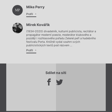
Načítá se.
Mike Perry
Načítá se.
MP
Profil
Mirek Kovářík
(1934–2020) divadelník, kulturní publicista, recitátor a
propagátor moderní poezie, moderátor klubového a
později i rozhlasového pořadu Zelené peří a hudebního
festivalu Porta. Knižně vydal souhrn svých
publicistických textů pod názvem ...
Profil
Sdílet na síti