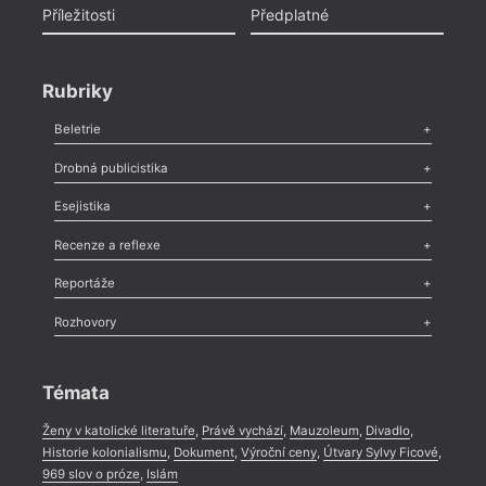
Příležitosti
Předplatné
Rubriky
Beletrie
Poezie
,
Próza
,
Dokumenty
,
Drama
,
Celá rubrika
Drobná publicistika
Odlesk
,
Zasláno
,
Nezařazené
,
Novinky v Tvaru
,
Slovo
,
Výročí
,
Esejistika
Nekrolog
,
Glosa
,
Sloupek
,
Pozvánka
,
Literární soutěž
,
Komentář
,
Celá rubrika
Esej
,
Pádlo
,
Úvaha
,
Texty
,
Studie
,
Celá rubrika
Recenze a reflexe
Recenze
,
Dvakrát
,
Horké párky
,
969 slov o próze
,
Reportáže
Méně slov o próze
,
Celá rubrika
Literární zítřky
,
Reportáž
,
Literární život
,
Divadlo
,
Kritický ohlas
,
Rozhovory
Celá rubrika
Rozhovor
,
Anketa
,
Celá rubrika
Témata
Ženy v katolické literatuře
,
Právě vychází
,
Mauzoleum
,
Divadlo
,
Historie kolonialismu
,
Dokument
,
Výroční ceny
,
Útvary Sylvy Ficové
,
969 slov o próze
,
Islám