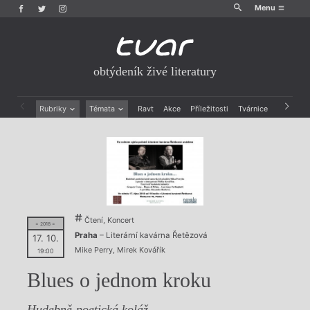
Menu
obtýdeník živé literatury
Rubriky
Témata
Ravt
Akce
Příležitosti
Tvárnice
Archiv
Beletrie
Ženy v katolické literatuře
Drobná publicistika
Právě vychází
Esejistika
Mauzoleum
Recenze a reflexe
Divadlo
Reportáže
Historie kolonialismu
Rozhovory
Dokument
Výroční ceny
Čtení, Koncert
= 2018 =
Praha
– Literární kavárna Řetězová
17. 10.
Mike Perry
,
Mirek Kovářík
19:00
Blues o jednom kroku
Hudebně-poetická koláž.