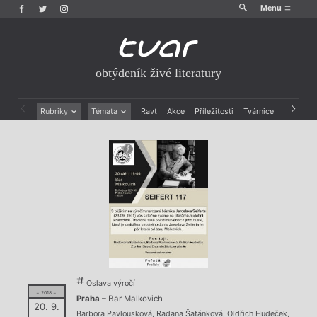
Menu
obtýdeník živé literatury
Rubriky
Témata
Ravt
Akce
Příležitosti
Tvárnice
Archiv
Beletrie
Ženy v katolické literatuře
Drobná publicistika
Právě vychází
Esejistika
Mauzoleum
Recenze a reflexe
Divadlo
Reportáže
Historie kolonialismu
Rozhovory
Dokument
Výroční ceny
Oslava výročí
= 2018 =
Praha
– Bar Malkovich
20. 9.
Barbora Pavlousková
,
Radana Šatánková
,
Oldřich Hudeček
,