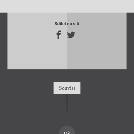
Sdílet na síti
Souvisí
RŠ