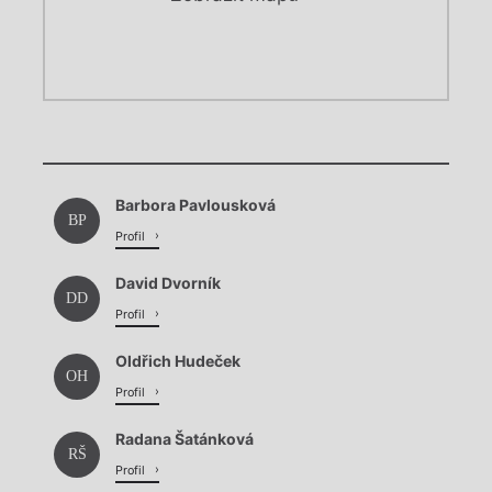
Chviličku.
Chviličku.
Načítá se.
Barbora Pavlousková
Načítá se.
BP
Profil
David Dvorník
DD
Profil
Oldřich Hudeček
OH
Profil
Radana Šatánková
RŠ
Profil