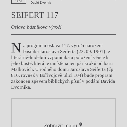
19:00
David Dvorník
SEIFERT 117
Oslava básníkova výročí.
N
a programu oslava 117. výročí narození
básníka Jaroslava Seiferta (23. 09. 1901) je
literárně-hudební vzpomínka a položení věnce k
jeho bustě, která je umístěna jen pár kroků od baru
Malkovich. U rodného domu Jaroslava Seiferta (čp.
816, rovněž v Bořivojově ulici 104) bude program
zakončen zpěvem biblických písní v podání Davida
Dvorníka.
Zobrazit mapu