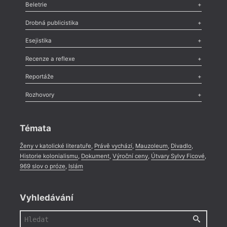
Beletrie
Poezie
,
Próza
,
Dokumenty
,
Drama
,
Celá rubrika
Drobná publicistika
Odlesk
,
Zasláno
,
Nezařazené
,
Novinky v Tvaru
,
Slovo
,
Výročí
,
Esejistika
Nekrolog
,
Glosa
,
Sloupek
,
Pozvánka
,
Literární soutěž
,
Komentář
,
Celá rubrika
Esej
,
Pádlo
,
Úvaha
,
Texty
,
Studie
,
Celá rubrika
Recenze a reflexe
Recenze
,
Dvakrát
,
Horké párky
,
969 slov o próze
,
Reportáže
Méně slov o próze
,
Celá rubrika
Literární zítřky
,
Reportáž
,
Literární život
,
Divadlo
,
Kritický ohlas
,
Rozhovory
Celá rubrika
Rozhovor
,
Anketa
,
Celá rubrika
Témata
Ženy v katolické literatuře
,
Právě vychází
,
Mauzoleum
,
Divadlo
,
Historie kolonialismu
,
Dokument
,
Výroční ceny
,
Útvary Sylvy Ficové
,
969 slov o próze
,
Islám
Vyhledávání