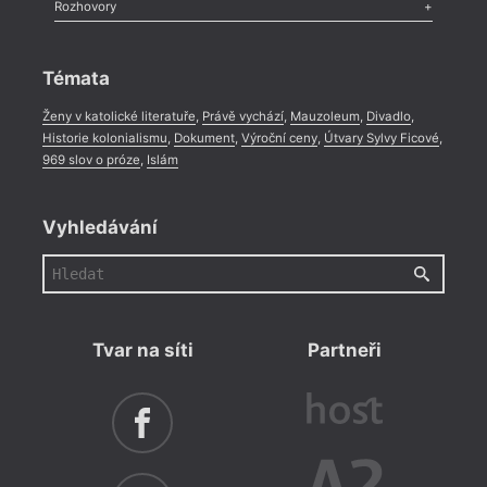
Literární zítřky
,
Reportáž
,
Literární život
,
Divadlo
,
Kritický ohlas
,
Rozhovory
Celá rubrika
Rozhovor
,
Anketa
,
Celá rubrika
Témata
Ženy v katolické literatuře
,
Právě vychází
,
Mauzoleum
,
Divadlo
,
Historie kolonialismu
,
Dokument
,
Výroční ceny
,
Útvary Sylvy Ficové
,
969 slov o próze
,
Islám
Vyhledávání
Tvar na síti
Partneři