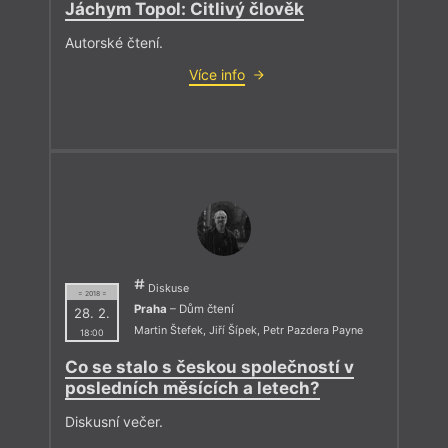
Jáchym Topol: Citlivý člověk
Autorské čtení.
Více info
Diskuse
= 2018 =
Praha
– Dům čtení
28. 2.
Martin Štefek
,
Jiří Šípek
,
Petr Pazdera Payne
18:00
Co se stalo s českou společností v
posledních měsících a letech?
Diskusní večer.