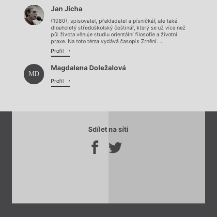
Načítá se.
Jan Jícha
Načítá se.
(1980), spisovatel, překladatel a písničkář, ale také
dlouholetý středoškolský češtinář, který se už více než
půl života věnuje studiu orientální filosofie a životní
praxe. Na toto téma vydává časopis Zrnění. ...
Profil
Magdalena Doležalová
MD
Profil
Sdílet na síti