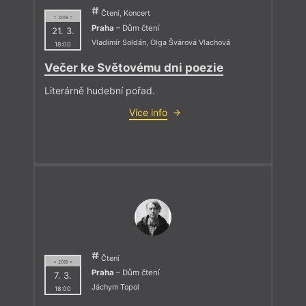
Čtení, Koncert
= 2018 =
Praha
– Dům čtení
21. 3.
Vladimír Soldán
,
Olga Švárová Vlachová
18:00
Večer ke Světovému dni poezie
Literárně hudební pořad.
Více info
Čtení
= 2018 =
Praha
– Dům čtení
7. 3.
Jáchym Topol
18:00