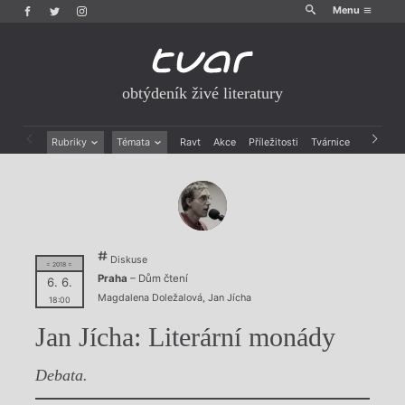
Menu
obtýdeník živé literatury
Rubriky
Témata
Ravt
Akce
Příležitosti
Tvárnice
Archiv
Beletrie
Ženy v katolické literatuře
Drobná publicistika
Právě vychází
Esejistika
Mauzoleum
Recenze a reflexe
Divadlo
Reportáže
Historie kolonialismu
Diskuse
Rozhovory
Dokument
= 2018 =
Praha
– Dům čtení
6. 6.
Výroční ceny
Magdalena Doležalová
,
Jan Jícha
18:00
Jan Jícha: Literární monády
Debata.