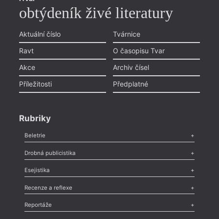
obtýdeník živé literatury
Aktuální číslo
Tvárnice
Ravt
O časopisu Tvar
Akce
Archiv čísel
Příležitosti
Předplatné
Rubriky
Beletrie
Poezie
,
Próza
,
Dokumenty
,
Drama
,
Celá rubrika
Drobná publicistika
Odlesk
,
Zasláno
,
Nezařazené
,
Novinky v Tvaru
,
Slovo
,
Výročí
,
Esejistika
Nekrolog
,
Glosa
,
Sloupek
,
Pozvánka
,
Literární soutěž
,
Komentář
,
Celá rubrika
Esej
,
Pádlo
,
Úvaha
,
Texty
,
Studie
,
Celá rubrika
Recenze a reflexe
Recenze
,
Dvakrát
,
Horké párky
,
969 slov o próze
,
Reportáže
Méně slov o próze
,
Celá rubrika