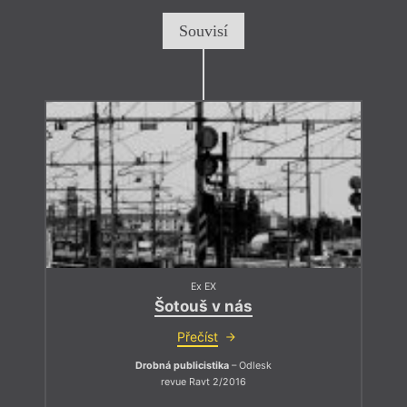
Souvisí
Ex EX
Šotouš v nás
Přečíst
Drobná publicistika
– Odlesk
revue Ravt 2/2016