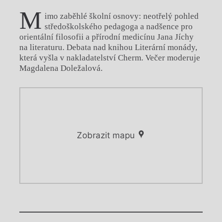
M
imo zaběhlé školní osnovy: neotřelý pohled
středoškolského pedagoga a nadšence pro
orientální filosofii a přírodní medicínu Jana Jíchy
na literaturu. Debata nad knihou Literární monády,
která vyšla v nakladatelství Cherm. Večer moderuje
Magdalena Doležalová.
Zobrazit mapu
Chviličku.
Chviličku.