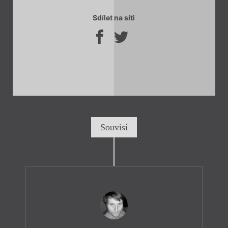
Sdílet na síti
Souvisí