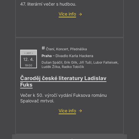
47. literární večer s hudbou.
Více info
Čtení, Koncert, Přednáška
= 2017 =
Praha
– Divadlo Karla Hackera
12. 4.
Dušan Spáčil
,
Erik Gilk
,
Jiří Tušl
,
Lubor Falteisek
,
19:00
Luděk Žilka
,
Radko Tobičík
Čaroděj české literatury Ladislav
Fuks
Večer k 50. výročí vydání Fuksova románu
Spalovač mrtvol.
Více info