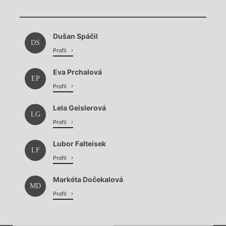
Chviličku.
Chviličku.
Načítá se.
Dušan Spáčil
Načítá se.
DS
Profil
Eva Prchalová
EP
Profil
Lela Geislerová
LG
Profil
Lubor Falteisek
LF
Profil
Markéta Dočekalová
MD
Profil