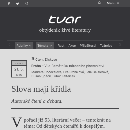
Menu
obtýdeník živé literatury
Rubriky
Témata
Ravt
Akce
Příležitosti
Tvárnice
Archiv
Beletrie
Ženy v katolické literatuře
Čtení, Diskuse
Drobná publicistika
Právě vychází
= 2018 =
Praha
– Vila Památníku národního písemnictví
Esejistika
Mauzoleum
21. 3.
Markéta Dočekalová
,
Eva Prchalová
,
Lela Geislerová
,
Recenze a reflexe
Divadlo
19:00
Dušan Spáčil
,
Lubor Falteisek
Reportáže
Historie kolonialismu
Rozhovory
Dokument
Slova mají křídla
Výroční ceny
Autorské čtení a debata.
V
pořadí již 53. literární večer – tentokrát na
téma: Od dětských čtenářů k dospělým.