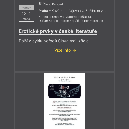
Čtení, Koncert
= 2018 =
Praha
– Kavárna a čajovna U Božího mlýna
22. 2.
Zdena Lorencová
,
Vladimír Poštulka
,
19:00
Dušan Spáčil
,
Radim Kopáč
,
Lubor Falteisek
Erotické prvky v české literatuře
Další z cyklu pořadů Slova mají křídla.
Více info