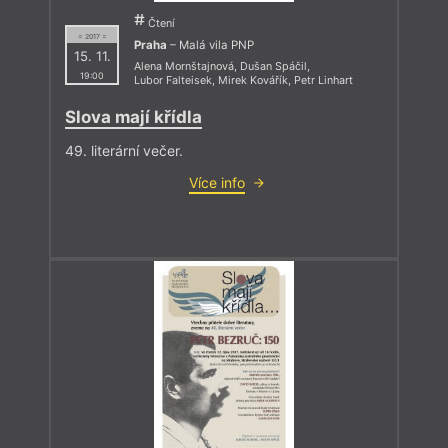
Čtení
= 2017 =
Praha
– Malá vila PNP
15. 11.
Alena Mornštajnová
,
Dušan Spáčil
,
19:00
Lubor Falteisek
,
Mirek Kovářík
,
Petr Linhart
Slova mají křídla
49. literární večer.
Více info