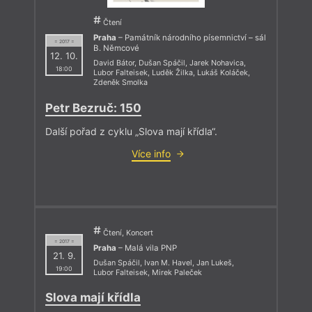
Čtení
Praha
– Památník národního písemnictví – sál
= 2017 =
B. Němcové
12. 10.
David Bátor
,
Dušan Spáčil
,
Jarek Nohavica
,
18:00
Lubor Falteisek
,
Luděk Žilka
,
Lukáš Koláček
,
Zdeněk Smolka
Petr Bezruč: 150
Další pořad z cyklu „Slova mají křídla“.
Více info
Čtení, Koncert
= 2017 =
Praha
– Malá vila PNP
21. 9.
Dušan Spáčil
,
Ivan M. Havel
,
Jan Lukeš
,
19:00
Lubor Falteisek
,
Mirek Paleček
Slova mají křídla