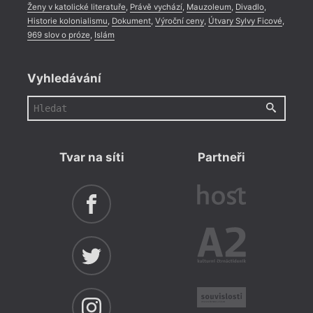
Ženy v katolické literatuře
,
Právě vychází
,
Mauzoleum
,
Divadlo
,
Historie kolonialismu
,
Dokument
,
Výroční ceny
,
Útvary Sylvy Ficové
,
969 slov o próze
,
Islám
Vyhledávání
Tvar na síti
Partneři