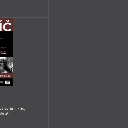
oslav Erik Frič
,
Meistr