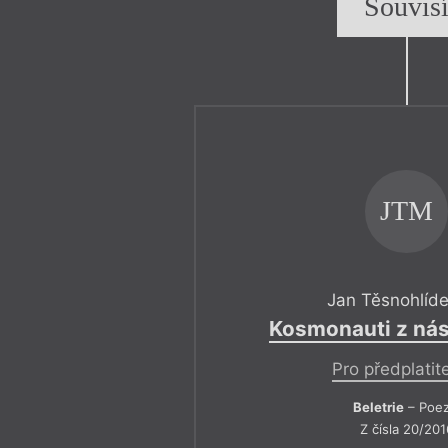
Souvis
JTM
Jan Těsnohlíde
Kosmonauti z ná
Pro předplatit
Beletrie
– Poez
Z čísla 20/201