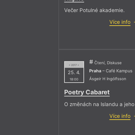
Večer Potulné akademie.
Více info
Čtení, Diskuse
= 2017 =
Praha
– Café Kampus
25. 4.
Ásgeir H Ingólfsson
18:00
Poetry Cabaret
O změnách na Islandu a jeho
Více info