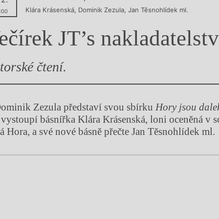
Klára Krásenská
,
Dominik Zezula
,
Jan Těsnohlídek ml.
y
:00
ečírek JT’s nakladatelstv
torské čtení.
Dominik Zezula představí svou sbírku
Hory jsou dale
e vystoupí básnířka Klára Krásenská, loni oceněná v s
 Hora, a své nové básně přečte Jan Těsnohlídek ml.