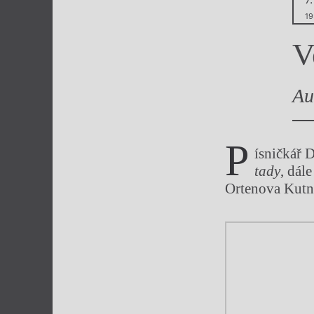
Výroční cen
19
V
Au
P
ísničkář 
tady
, dál
Ortenova Kutná