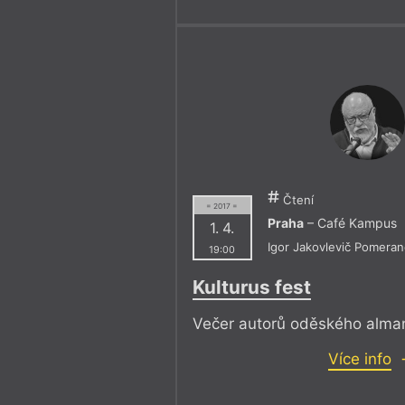
Čtení
= 2017 =
Praha
– Café Kampus
1. 4.
Igor Jakovlevič Pomera
19:00
Kulturus fest
Večer autorů oděského alma
Více info