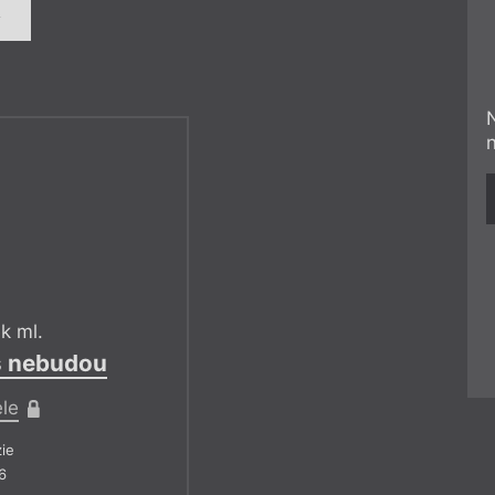
í
k ml.
s nebudou
ele
ie
6