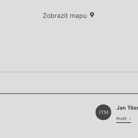
Zobrazit mapu
Chviličku.
Chviličku.
Načítá se.
Jan Těs
Načítá se.
JTM
Profil