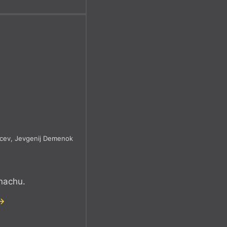
ncev
,
Jevgenij Demenok
nachu.