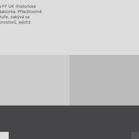
 FF UK (historické
aktorka. Příležitostně
ratuře, zabývá se
prostorů, jejichž