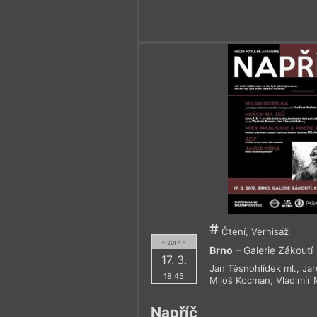
Čtení, Vernisáž
= 2017 =
Brno
– Galerie Zákoutí
17. 3.
Jan Těsnohlídek ml.
,
Jar
18:45
Miloš Kocman
,
Vladimír 
Napříč