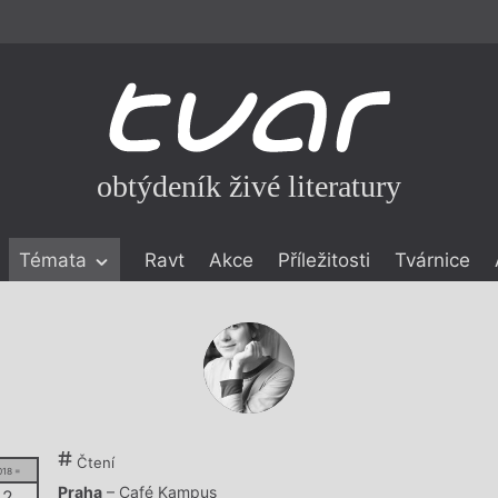
obtýdeník živé literatury
Témata
Ravt
Akce
Příležitosti
Tvárnice
ické literatuře
icistika
zí
eflexe
onialismu
Čtení
018 =
Praha
– Café Kampus
 2.