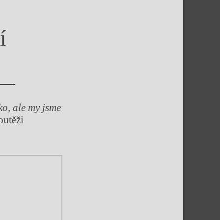
í
ko, ale my jsme
outěži