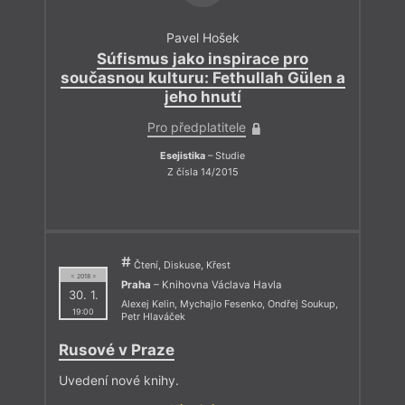
Pavel Hošek
Súfismus jako inspirace pro
současnou kulturu: Fethullah Gülen a
jeho hnutí
Pro předplatitele
Esejistika
– Studie
Z čísla 14/2015
Čtení, Diskuse, Křest
= 2018 =
Praha
– Knihovna Václava Havla
30. 1.
Alexej Kelin
,
Mychajlo Fesenko
,
Ondřej Soukup
,
19:00
Petr Hlaváček
Rusové v Praze
Uvedení nové knihy.