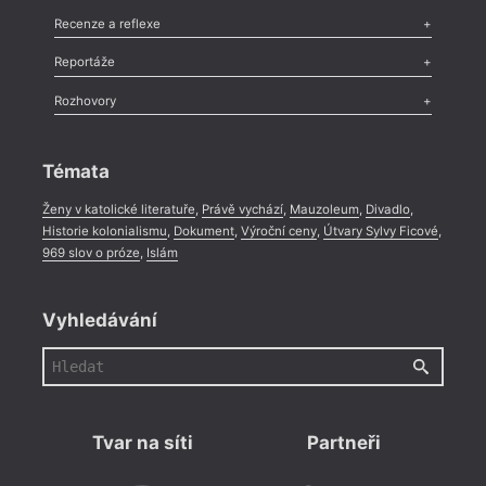
Komentář
,
Celá rubrika
Esej
,
Pádlo
,
Úvaha
,
Texty
,
Studie
,
Celá rubrika
Recenze a reflexe
Recenze
,
Dvakrát
,
Horké párky
,
969 slov o próze
,
Reportáže
Méně slov o próze
,
Celá rubrika
Literární zítřky
,
Reportáž
,
Literární život
,
Divadlo
,
Kritický ohlas
,
Rozhovory
Celá rubrika
Rozhovor
,
Anketa
,
Celá rubrika
Témata
Ženy v katolické literatuře
,
Právě vychází
,
Mauzoleum
,
Divadlo
,
Historie kolonialismu
,
Dokument
,
Výroční ceny
,
Útvary Sylvy Ficové
,
969 slov o próze
,
Islám
Vyhledávání
Tvar na síti
Partneři