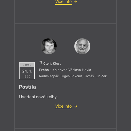
Více info
Čtení, Křest
= 2018 =
Praha
– Knihovna Václava Havla
24. 1.
Radim Kopáč
,
Eugen Brikcius
,
Tomáš Kubíček
19:00
Postila
Uvedení nové knihy.
Více info