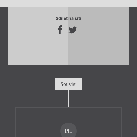
Sdílet na síti
Souvisí
PH