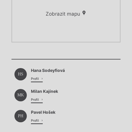
Zobrazit mapu
Chviličku.
Chviličku.
Načítá se.
Hana Sodeyfiová
Načítá se.
HS
Profil
Milan Kajínek
MK
Profil
Pavel Hošek
PH
Profil