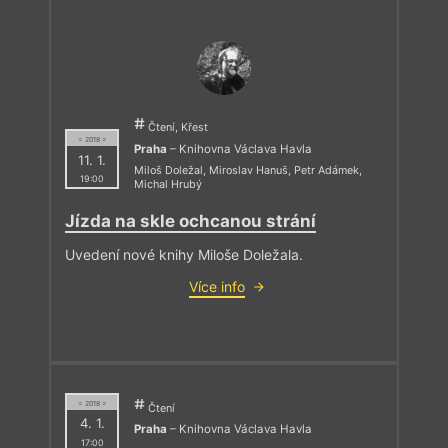
Čtení, Křest
= 2018 =
Praha
– Knihovna Václava Havla
11. 1.
Miloš Doležal
,
Miroslav Hanuš
,
Petr Adámek
,
19:00
Michal Hrubý
Jízda na skle ochcanou strání
Uvedení nové knihy Miloše Doležala.
Více info
= 2018 =
Čtení
4. 1.
Praha
– Knihovna Václava Havla
17:00