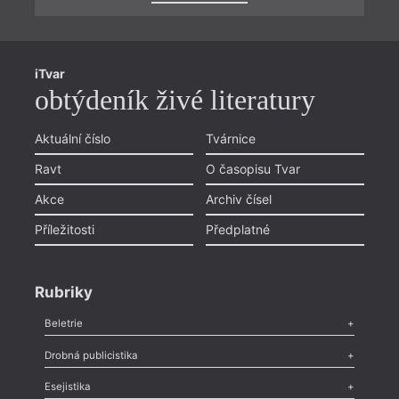
iTvar
obtýdeník živé literatury
Aktuální číslo
Tvárnice
Ravt
O časopisu Tvar
Akce
Archiv čísel
Příležitosti
Předplatné
Rubriky
Beletrie
Poezie
,
Próza
,
Dokumenty
,
Drama
,
Celá rubrika
Drobná publicistika
Odlesk
,
Zasláno
,
Nezařazené
,
Novinky v Tvaru
,
Slovo
,
Výročí
,
Esejistika
Nekrolog
,
Glosa
,
Sloupek
,
Pozvánka
,
Literární soutěž
,