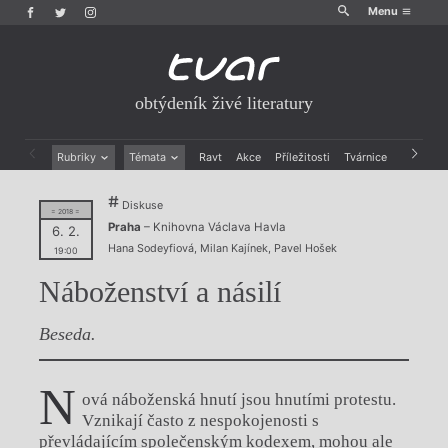
Menu
obtýdeník živé literatury
Rubriky
Témata
Ravt
Akce
Příležitosti
Tvárnice
Archiv
Beletrie
Ženy v katolické literatuře
Diskuse
Drobná publicistika
Právě vychází
= 2018 =
Praha
– Knihovna Václava Havla
Esejistika
Mauzoleum
6. 2.
Hana Sodeyfiová
,
Milan Kajínek
,
Pavel Hošek
Recenze a reflexe
Divadlo
19:00
Reportáže
Historie kolonialismu
Náboženství a násilí
Rozhovory
Dokument
Výroční ceny
Beseda.
N
ová náboženská hnutí jsou hnutími protestu.
Vznikají často z nespokojenosti s
převládajícím společenským kodexem, mohou ale