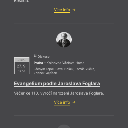
Beseda.
Více info
Diskuse
= 2017 =
Praha
– Knihovna Václava Havla
27. 9.
Jáchym Topol
,
Pavel Hošek
,
Tomáš Vučka
,
19:00
Zdenek Vojtíšek
Evangelium podle Jaroslava Foglara
Večer ke 110. výročí narození Jaroslava Foglara.
Více info