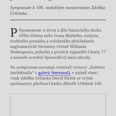
Sympozium k 100. nedožitým narozeninám Zdeňka
Urbánka.
P
řipomeneme si život a dílo básnického druha
Jiřího Ortena nebo Ivana Blatného, esejistu,
osobitého prozaika a svérázného překladatele
angloamerické literatury včetně Williama
Shakespeara, jednoho z prvních signatářů Charty 77
a nositele ocenění Spravedlivý mezi národy.
Na sympozium navazuje vernisáž výstavy „Kabinet
intelektuála“ v
galerii SmetanaQ
, v jejímž rámci
vnuk Zdeňka Urbánka David Dušek se svými
spoluautory představí knihu
Zdeněk Urbánek 100
.