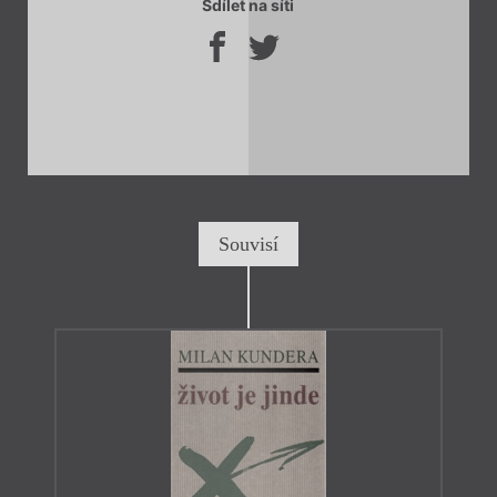
Sdílet na síti
Souvisí