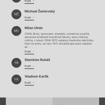
Profil
Michael Žantovský
MŽ
Profil
Milan Uhde
MU
(1936, Brno), spisovatel, dramatik, scenárista a politik,
absolvent brněnské filosofické fakulty, oboru čeština-
ruština, v letech 1958–1970 redaktor literárního měsíčníku
Host do domu, od roku 1972 oficiálně jako autor zakázán
až ...
Profil
Stanislav Rubáš
SR
Profil
Vladimír Karfík
VK
Profil