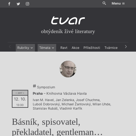
Menu
obtýdeník živé literatury
Rubriky
Témata
Ravt
Akce
Příležitosti
Tvárnice
Archiv
Beletrie
Ženy v katolické literatuře
Drobná publicistika
Právě vychází
Esejistika
Mauzoleum
Recenze a reflexe
Divadlo
Reportáže
Historie kolonialismu
Sympozium
Rozhovory
Dokument
Praha
– Knihovna Václava Havla
= 2017 =
Výroční ceny
12. 10.
Ivan M. Havel
,
Jan Zelenka
,
Josef Chuchma
,
Luboš Dobrovský
,
Michael Žantovský
,
Milan Uhde
,
13:30
Stanislav Rubáš
,
Vladimír Karfík
Básník, spisovatel,
překladatel, gentleman…