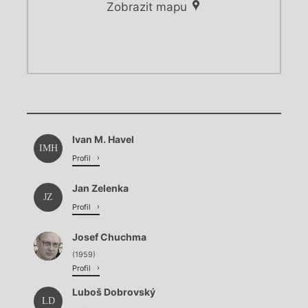
Zobrazit mapu
Chviličku.
Chviličku.
Načítá se.
Ivan M. Havel
Načítá se.
IMH
Profil
Jan Zelenka
JZ
Profil
Josef Chuchma
(1959)
Profil
Luboš Dobrovský
LD