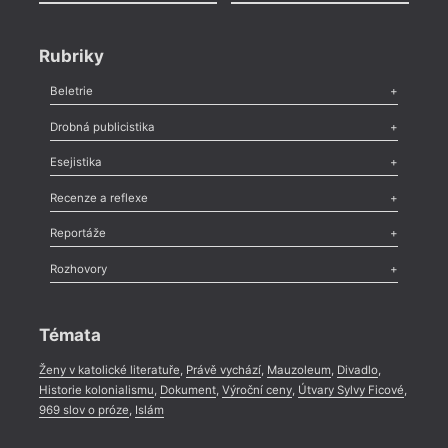
Rubriky
Beletrie
Poezie
,
Próza
,
Dokumenty
,
Drama
,
Celá rubrika
Drobná publicistika
Odlesk
,
Zasláno
,
Nezařazené
,
Novinky v Tvaru
,
Slovo
,
Výročí
,
Esejistika
Nekrolog
,
Glosa
,
Sloupek
,
Pozvánka
,
Literární soutěž
,
Komentář
,
Celá rubrika
Esej
,
Pádlo
,
Úvaha
,
Texty
,
Studie
,
Celá rubrika
Recenze a reflexe
Recenze
,
Dvakrát
,
Horké párky
,
969 slov o próze
,
Reportáže
Méně slov o próze
,
Celá rubrika
Literární zítřky
,
Reportáž
,
Literární život
,
Divadlo
,
Kritický ohlas
,
Rozhovory
Celá rubrika
Rozhovor
,
Anketa
,
Celá rubrika
Témata
Ženy v katolické literatuře
,
Právě vychází
,
Mauzoleum
,
Divadlo
,
Historie kolonialismu
,
Dokument
,
Výroční ceny
,
Útvary Sylvy Ficové
,
969 slov o próze
,
Islám