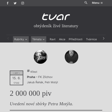
Menu
obtýdeník živé literatury
Rubriky
Témata
Ravt
Akce
Příležitosti
Tvárnice
Archiv
Beletrie
Ženy v katolické literatuře
Drobná publicistika
Právě vychází
Esejistika
Mauzoleum
Recenze a reflexe
Divadlo
Reportáže
Historie kolonialismu
Křest
Rozhovory
Dokument
= 2017 =
Praha
– FK Zlíchov
15. 6.
Výroční ceny
Jakub Řehák
,
Petr Motýl
17:00
2 000 000 piv
Uvedení nové sbírky Petra Motýla.