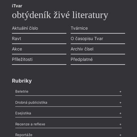
iTvar
obtýdeník živé literatury
Aktuální číslo
Tvárnice
Ravt
O časopisu Tvar
Akce
Archiv čísel
Příležitosti
Předplatné
Rubriky
Beletrie
Poezie
,
Próza
,
Dokumenty
,
Drama
,
Celá rubrika
Drobná publicistika
Odlesk
,
Zasláno
,
Nezařazené
,
Novinky v Tvaru
,
Slovo
,
Výročí
,
Esejistika
Nekrolog
,
Glosa
,
Sloupek
,
Pozvánka
,
Literární soutěž
,
Komentář
,
Celá rubrika
Esej
,
Pádlo
,
Úvaha
,
Texty
,
Studie
,
Celá rubrika
Recenze a reflexe
Recenze
,
Dvakrát
,
Horké párky
,
969 slov o próze
,
Reportáže