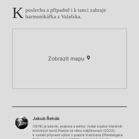
K
poslechu a případně i k tanci zahraje
harmonikářka z Valašska.
Zobrazit mapu
Chviličku.
Chviličku.
Načítá se.
Jakub Řehák
Načítá se.
(1978) je básník, esejista a editor. Vydal soubor literárně-
kritických textů Poezie ve věku vnějškovosti (2022);
k vydání připravil výbor z poezie Vratislava Effenbergera