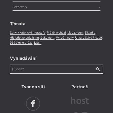
Méně slov o próze
,
Celá rubrika
Literární zítřky
,
Reportáž
,
Literární život
,
Divadlo
,
Kritický ohlas
,
Rozhovory
Celá rubrika
Rozhovor
,
Anketa
,
Celá rubrika
Témata
Ženy v katolické literatuře
,
Právě vychází
,
Mauzoleum
,
Divadlo
,
Historie kolonialismu
,
Dokument
,
Výroční ceny
,
Útvary Sylvy Ficové
,
969 slov o próze
,
Islám
Vyhledávání
Tvar na síti
Partneři