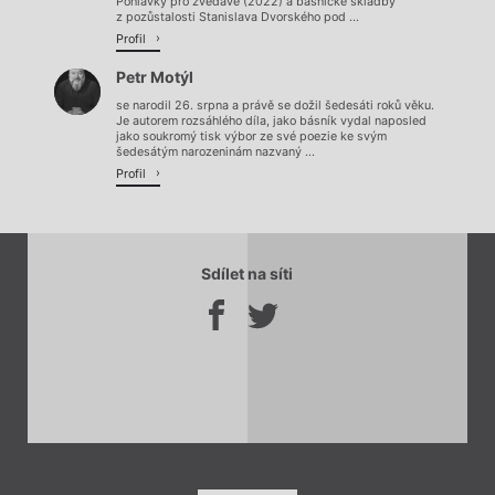
Pohlavky pro zvědavé (2022) a básnické skladby
z pozůstalosti Stanislava Dvorského pod ...
Profil
Petr Motýl
se narodil 26. srpna a právě se dožil šedesáti roků věku.
Je autorem rozsáhlého díla, jako básník vydal naposled
jako soukromý tisk výbor ze své poezie ke svým
šedesátým narozeninám nazvaný ...
Profil
Sdílet na síti