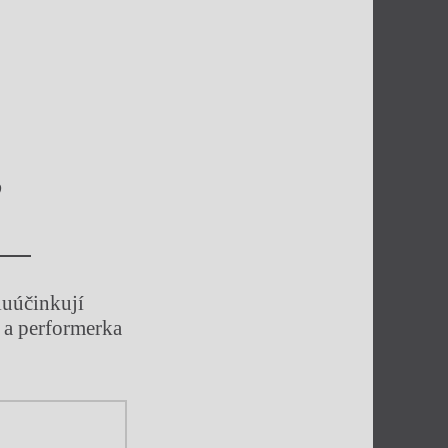
o
luúčinkují
 a performerka