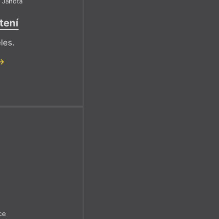
t Janota
tení
les.
ce