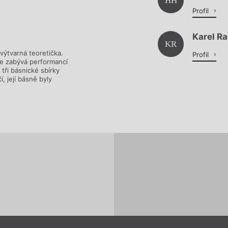
Načítá se.
HH
Profil
Karel R
KR
výtvarná teoretička.
Profil
 se zabývá performancí
tři básnické sbírky
, její básně byly