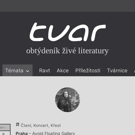
obtýdeník živé literatury
Témata
Ravt
Akce
Příležitosti
Tvárnice
ické literatuře
icistika
zí
eflexe
onialismu
Čtení, Koncert, Křest
017 =
Praha
– Avoid Floating Gallery
. 5.