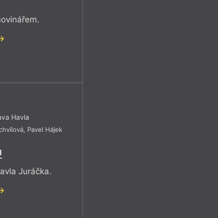
novinářem.
ava Havla
chvílová
,
Pavel Hájek
ů
avla Juráčka.