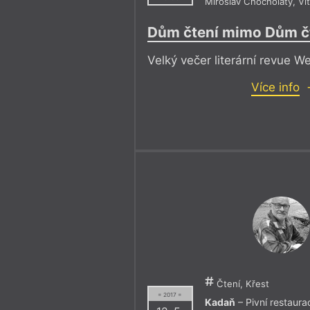
Miroslav Chocholatý
,
Ví
Dům čtení mimo Dům č
Velký večer literární revue We
Více info
Čtení, Křest
= 2017 =
Kadaň
– Pivní restaura