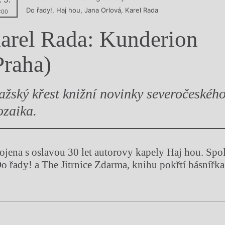
Do řady!
,
Haj hou
,
Jana Orlová
,
Karel Rada
y
:00
arel Rada: Kunderion
Praha)
ažský křest knižní novinky severočeskéh
ozaika.
pojena s oslavou 30 let autorovy kapely Haj hou. Spo
o řady! a The Jitrnice Zdarma, knihu pokřtí básnířka