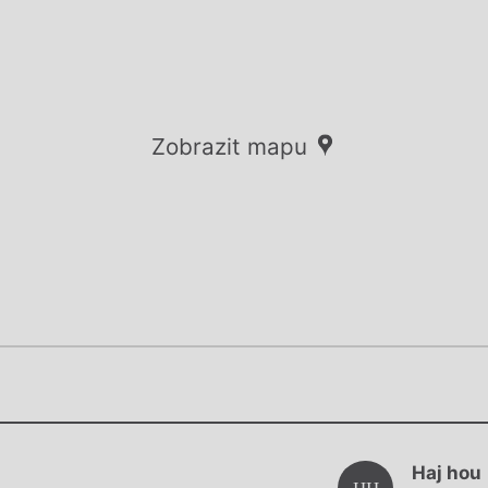
Zobrazit mapu
Chviličku.
Chviličku.
Načítá se.
Haj hou