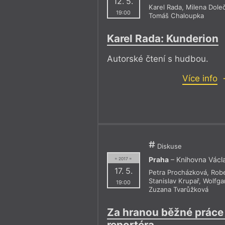
12. 5.
Karel Rada
,
Milena Dole
19:00
Tomáš Chaloupka
Karel Rada: Kunderion
Autorské čtení s hudbou.
Více info
Diskuse
Praha
– Knihovna Václ
= 2017 =
17. 5.
Petra Procházková
,
Rob
Stanislav Krupař
,
Wolfga
19:00
Zuzana Tvarůžková
Za hranou běžné práce
reportéra