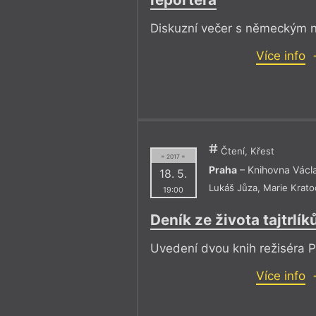
Diskuzní večer s německým 
Více info
Čtení, Křest
= 2017 =
Praha
– Knihovna Václ
18. 5.
Lukáš Jůza
,
Marie Krato
19:00
Deník ze života tajtrlík
Uvedení dvou knih režiséra P
Více info