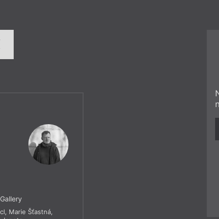
í
Gallery
cl
,
Marie Šťastná
,