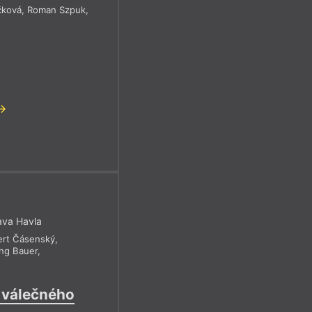
čková
,
Roman Szpuk
,
ava Havla
ert Čásenský
,
ng Bauer
,
 válečného