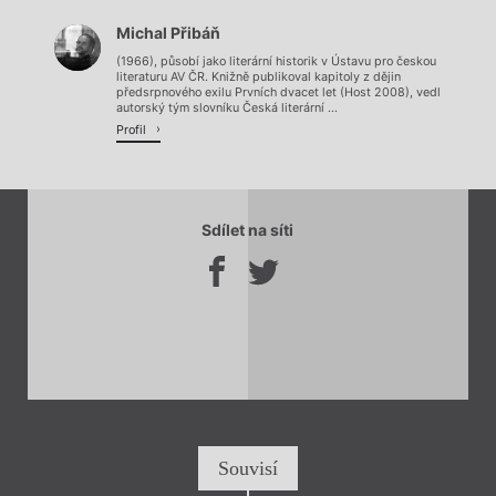
Načítá se.
Michal Přibáň
Načítá se.
(1966), působí jako literární historik v Ústavu pro českou
literaturu AV ČR. Knižně publikoval kapitoly z dějin
předsrpnového exilu Prvních dvacet let (Host 2008), vedl
autorský tým slovníku Česká literární ...
Profil
Sdílet na síti
Souvisí