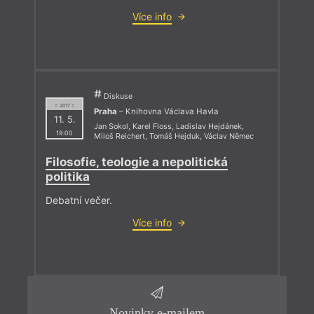
Více info
Diskuse
= 2017 =
Praha
– Knihovna Václava Havla
11. 5.
Jan Sokol
,
Karel Floss
,
Ladislav Hejdánek
,
19:00
Miloš Reichert
,
Tomáš Hejduk
,
Václav Němec
Filosofie, teologie a nepolitická
politika
Debatní večer.
Více info
Novinky e-mailem