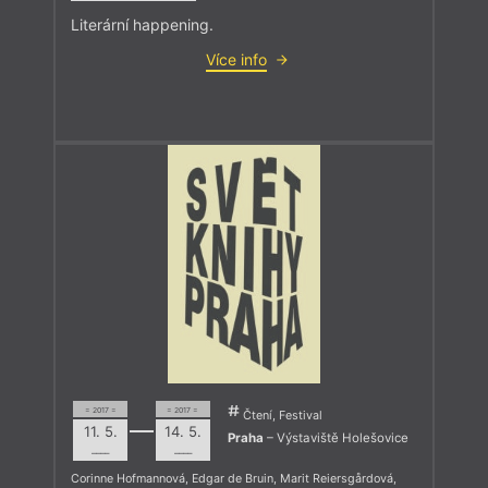
Literární happening.
Více info
= 2017 =
= 2017 =
Čtení, Festival
11. 5.
14. 5.
Praha
– Výstaviště Holešovice
––––
––––
Corinne Hofmannová
,
Edgar de Bruin
,
Marit Reiersgårdová
,