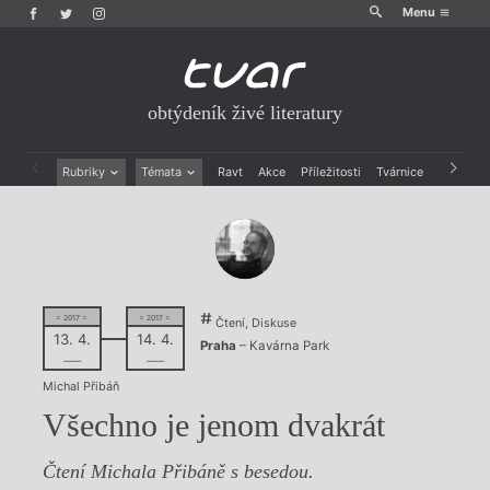
Menu
obtýdeník živé literatury
Rubriky
Témata
Ravt
Akce
Příležitosti
Tvárnice
Archiv
Beletrie
Ženy v katolické literatuře
Drobná publicistika
Právě vychází
Esejistika
Mauzoleum
Recenze a reflexe
Divadlo
Reportáže
Historie kolonialismu
Rozhovory
Dokument
= 2017 =
= 2017 =
Čtení, Diskuse
13. 4.
14. 4.
Výroční ceny
Praha
– Kavárna Park
––––
––––
Michal Přibáň
Všechno je jenom dvakrát
Čtení Michala Přibáně s besedou.