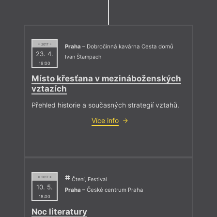
= 2017 =
Praha
– Dobročinná kavárna Cesta domů
23. 4.
Ivan Štampach
19:00
Místo křesťana v mezináboženských
vztazích
Přehled historie a současných strategií vztahů.
Více info
= 2017 =
Čtení, Festival
10. 5.
Praha
– České centrum Praha
18:00
Noc literatury