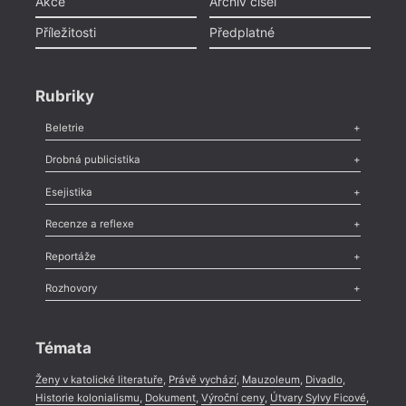
Akce
Archiv čísel
Příležitosti
Předplatné
Rubriky
Beletrie
Poezie
,
Próza
,
Dokumenty
,
Drama
,
Celá rubrika
Drobná publicistika
Odlesk
,
Zasláno
,
Nezařazené
,
Novinky v Tvaru
,
Slovo
,
Výročí
,
Esejistika
Nekrolog
,
Glosa
,
Sloupek
,
Pozvánka
,
Literární soutěž
,
Komentář
,
Celá rubrika
Esej
,
Pádlo
,
Úvaha
,
Texty
,
Studie
,
Celá rubrika
Recenze a reflexe
Recenze
,
Dvakrát
,
Horké párky
,
969 slov o próze
,
Reportáže
Méně slov o próze
,
Celá rubrika
Literární zítřky
,
Reportáž
,
Literární život
,
Divadlo
,
Kritický ohlas
,
Rozhovory
Celá rubrika
Rozhovor
,
Anketa
,
Celá rubrika
Témata
Ženy v katolické literatuře
,
Právě vychází
,
Mauzoleum
,
Divadlo
,
Historie kolonialismu
,
Dokument
,
Výroční ceny
,
Útvary Sylvy Ficové
,