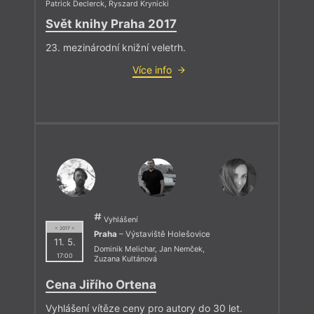
Patrick Declerck
,
Ryszard Krynicki
Svět knihy Praha 2017
23. mezinárodní knižní veletrh.
Více info
Vyhlášení
= 2017 =
Praha
– Výstaviště Holešovice
11. 5.
Dominik Melichar
,
Jan Nemček
,
17:00
Zuzana Kultánová
Cena Jiřího Ortena
Vyhlášení vítěze ceny pro autory do 30 let.