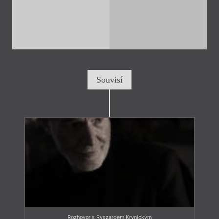
Souvisí
Rozhovor s Ryszardem Krynickým