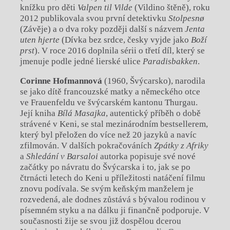
knížku pro děti
Valpen til Vilde
(Vildino štěně), roku
2012 publikovala svou první detektivku
Stolpesnø
(Závěje) a o dva roky později další s názvem
Jenta
uten hjerte
(Dívka bez srdce, česky vyjde jako
Boží
prst
). V roce 2016 doplnila sérii o třetí díl, který se
jmenuje podle jedné lierské ulice
Paradisbakken
.
Corinne Hofmannová
(1960, Švýcarsko), narodila
se jako dítě francouzské matky a německého otce
ve Frauenfeldu ve švýcarském kantonu Thurgau.
Její kniha
Bílá Masajka
, autentický příběh o době
strávené v Keni, se stal mezinárodním bestsellerem,
který byl přeložen do více než 20 jazyků a navíc
zfilmován. V dalších pokračováních
Zpátky z Afriky
a
Shledání v Barsaloi
autorka popisuje své nové
začátky po návratu do Švýcarska i to, jak se po
čtrnácti letech do Keni u příležitosti natáčení filmu
znovu podívala. Se svým keňským manželem je
rozvedená, ale dodnes zůstává s bývalou rodinou v
písemném styku a na dálku ji finančně podporuje. V
současnosti žije se svou již dospělou dcerou