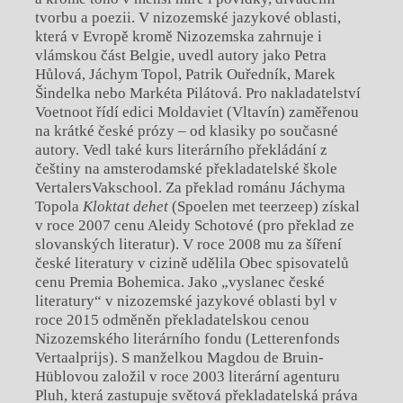
tvorbu a poezii. V nizozemské jazykové oblasti,
která v Evropě kromě Nizozemska zahrnuje i
vlámskou část Belgie, uvedl autory jako Petra
Hůlová, Jáchym Topol, Patrik Ouředník, Marek
Šindelka nebo Markéta Pilátová. Pro nakladatelství
Voetnoot řídí edici Moldaviet (Vltavín) zaměřenou
na krátké české prózy – od klasiky po současné
autory. Vedl také kurs literárního překládání z
češtiny na amsterodamské překladatelské škole
VertalersVakschool. Za překlad románu Jáchyma
Topola
Kloktat dehet
(Spoelen met teerzeep) získal
v roce 2007 cenu Aleidy Schotové (pro překlad ze
slovanských literatur). V roce 2008 mu za šíření
české literatury v cizině udělila Obec spisovatelů
cenu Premia Bohemica. Jako „vyslanec české
literatury“ v nizozemské jazykové oblasti byl v
roce 2015 odměněn překladatelskou cenou
Nizozemského literárního fondu (Letterenfonds
Vertaalprijs). S manželkou Magdou de Bruin-
Hüblovou založil v roce 2003 literární agenturu
Pluh, která zastupuje světová překladatelská práva