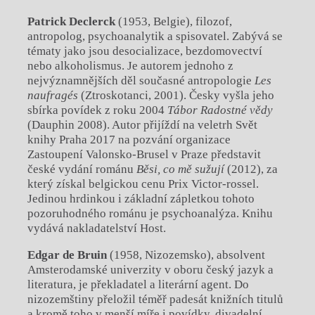
Patrick Declerck
(1953, Belgie), filozof,
antropolog, psychoanalytik a spisovatel. Zabývá se
tématy jako jsou desocializace, bezdomovectví
nebo alkoholismus. Je autorem jednoho z
nejvýznamnějších děl současné antropologie
Les
naufragés
(Ztroskotanci, 2001). Česky vyšla jeho
sbírka povídek z roku 2004
Tábor Radostné vědy
(Dauphin 2008). Autor přijíždí na veletrh Svět
knihy Praha 2017 na pozvání organizace
Zastoupení Valonsko-Brusel v Praze představit
české vydání románu
Běsi, co mě sužují
(2012), za
který získal belgickou cenu Prix Victor-rossel.
Jedinou hrdinkou i základní zápletkou tohoto
pozoruhodného románu je psychoanalýza. Knihu
vydává nakladatelství Host.
Edgar de Bruin
(1958, Nizozemsko), absolvent
Amsterodamské univerzity v oboru český jazyk a
literatura, je překladatel a literární agent. Do
nizozemštiny přeložil téměř padesát knižních titulů
a kromě toho v menší míře i povídky, divadelní