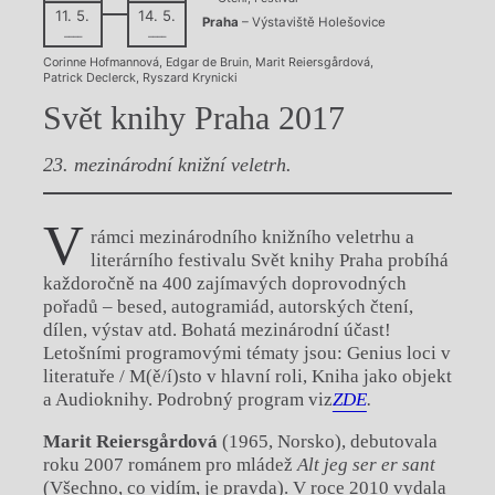
11. 5.
14. 5.
Praha
– Výstaviště Holešovice
––––
––––
Corinne Hofmannová
,
Edgar de Bruin
,
Marit Reiersgårdová
,
Patrick Declerck
,
Ryszard Krynicki
Svět knihy Praha 2017
23. mezinárodní knižní veletrh.
V
rámci mezinárodního knižního veletrhu a
literárního festivalu Svět knihy Praha probíhá
každoročně na 400 zajímavých doprovodných
pořadů – besed, autogramiád, autorských čtení,
dílen, výstav atd. Bohatá mezinárodní účast!
Letošními programovými tématy jsou: Genius loci v
literatuře / M(ě/í)sto v hlavní roli, Kniha jako objekt
a Audioknihy. Podrobný program viz
ZDE
.
Marit Reiersgårdová
(1965, Norsko), debutovala
roku 2007 románem pro mládež
Alt jeg ser er sant
(Všechno, co vidím, je pravda). V roce 2010 vydala