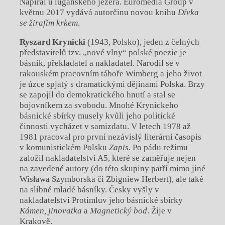
Napirai u luganského jezera. Euromedia Group v
květnu 2017 vydává autorčinu novou knihu
Dívka
se žirafím krkem
.
Ryszard Krynicki
(1943, Polsko), jeden z čelných
představitelů tzv. „nové vlny“ polské poezie je
básník, překladatel a nakladatel. Narodil se v
rakouském pracovním táboře Wimberg a jeho život
je úzce spjatý s dramatickými dějinami Polska. Brzy
se zapojil do demokratického hnutí a stal se
bojovníkem za svobodu. Mnohé Krynickeho
básnické sbírky musely kvůli jeho politické
činnosti vycházet v samizdatu. V letech 1978 až
1981 pracoval pro první nezávislý literární časopis
v komunistickém Polsku
Zapis
. Po pádu režimu
založil nakladatelství A5, které se zaměřuje nejen
na zavedené autory (do této skupiny patří mimo jiné
Wisława Szymborska či Zbigniew Herbert), ale také
na slibné mladé básníky. Česky vyšly v
nakladatelství Protimluv jeho básnické sbírky
Kámen, jinovatka
a
Magnetický bod
. Žije v
Krakově.