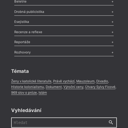
Beletrie
Poezie
,
Próza
,
Dokumenty
,
Drama
,
Celá rubrika
Drobná publicistika
Odlesk
,
Zasláno
,
Nezařazené
,
Novinky v Tvaru
,
Slovo
,
Výročí
,
Esejistika
Nekrolog
,
Glosa
,
Sloupek
,
Pozvánka
,
Literární soutěž
,
Komentář
,
Celá rubrika
Esej
,
Pádlo
,
Úvaha
,
Texty
,
Studie
,
Celá rubrika
Recenze a reflexe
Recenze
,
Dvakrát
,
Horké párky
,
969 slov o próze
,
Reportáže
Méně slov o próze
,
Celá rubrika
Literární zítřky
,
Reportáž
,
Literární život
,
Divadlo
,
Kritický ohlas
,
Rozhovory
Celá rubrika
Rozhovor
,
Anketa
,
Celá rubrika
Témata
Ženy v katolické literatuře
,
Právě vychází
,
Mauzoleum
,
Divadlo
,
Historie kolonialismu
,
Dokument
,
Výroční ceny
,
Útvary Sylvy Ficové
,
969 slov o próze
,
Islám
Vyhledávání