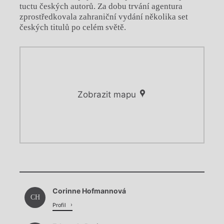
tuctu českých autorů. Za dobu trvání agentura
zprostředkovala zahraniční vydání několika set
českých titulů po celém světě.
Zobrazit mapu
Chviličku.
Chviličku.
Načítá se.
Corinne Hofmannová
Načítá se.
CH
Profil