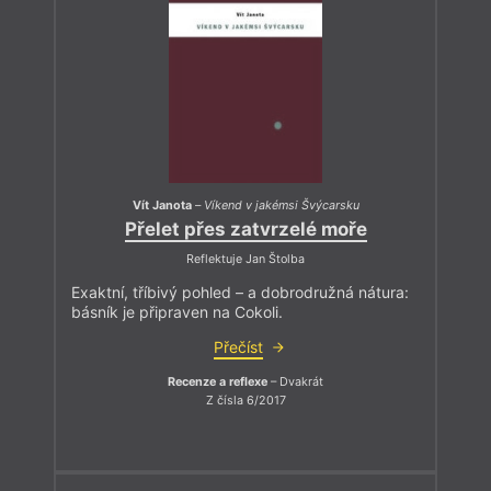
Vít Janota
–
Víkend v jakémsi Švýcarsku
Přelet přes zatvrzelé moře
Reflektuje Jan Štolba
Exaktní, tříbivý pohled – a dobrodružná nátura:
básník je připraven na Cokoli.
Přečíst
Recenze a reflexe
– Dvakrát
Z čísla 6/2017