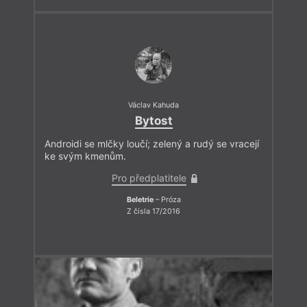
Václav Kahuda
Bytost
Androidi se mlčky loučí; zelený a rudý se vracejí
ke svým kmenům.
Pro předplatitele
Beletrie
– Próza
Z čísla 17/2016