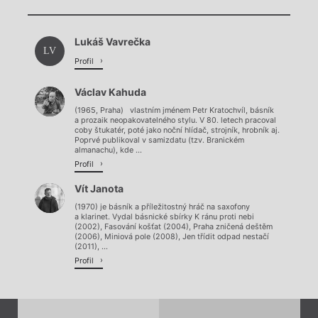
Chviličku.
Načítá se.
Lukáš Vavrečka
Načítá se.
LV
Profil
Václav Kahuda
(1965, Praha) vlastním jménem Petr Kratochvíl, básník
a prozaik neopakovatelného stylu. V 80. letech pracoval
coby štukatér, poté jako noční hlídač, strojník, hrobník aj.
Poprvé publikoval v samizdatu (tzv. Branickém
almanachu), kde ...
Profil
Vít Janota
(1970) je básník a příležitostný hráč na saxofony
a klarinet. Vydal básnické sbírky K ránu proti nebi
(2002), Fasování košťat (2004), Praha zničená deštěm
(2006), Miniová pole (2008), Jen třídit odpad nestačí
(2011), ...
Profil