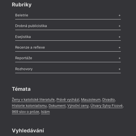
Rubriky
Beletrie
Poezie
,
Próza
,
Dokumenty
,
Drama
,
Celá rubrika
Drobná publicistika
Odlesk
,
Zasláno
,
Nezařazené
,
Novinky v Tvaru
,
Slovo
,
Výročí
,
Esejistika
Nekrolog
,
Glosa
,
Sloupek
,
Pozvánka
,
Literární soutěž
,
Komentář
,
Celá rubrika
Esej
,
Pádlo
,
Úvaha
,
Texty
,
Studie
,
Celá rubrika
Recenze a reflexe
Recenze
,
Dvakrát
,
Horké párky
,
969 slov o próze
,
Reportáže
Méně slov o próze
,
Celá rubrika
Literární zítřky
,
Reportáž
,
Literární život
,
Divadlo
,
Kritický ohlas
,
Rozhovory
Celá rubrika
Rozhovor
,
Anketa
,
Celá rubrika
Témata
Ženy v katolické literatuře
,
Právě vychází
,
Mauzoleum
,
Divadlo
,
Historie kolonialismu
,
Dokument
,
Výroční ceny
,
Útvary Sylvy Ficové
,
969 slov o próze
,
Islám
Vyhledávání