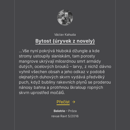
Václav Kahuda
Bytost (úryvek z novely)
…Vše nyní pokrývá hluboká džungle a kde
stromy ustoupily slaniskám, tam porosty
mangrove ukrývají milosrdnou smrt armády
dutých, ocelových brouků – larvy, z nichž dávno
vyhnil všechen obsah a jeho odkaz v podobě
olejnatých duhových skvrn vydává předvěký
puch, když bubliny rakevních plynů se proderou
nánosy bahna a protrhnou škraloup ropných
skvrn uprostřed močálů.
Přečíst
Beletrie
– Próza
revue Ravt 5/2016