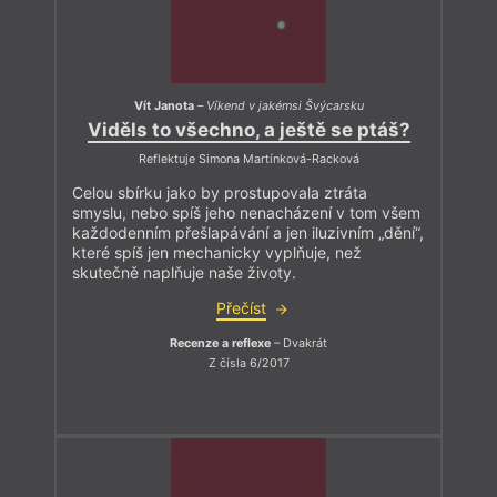
Vít Janota
–
Víkend v jakémsi Švýcarsku
Viděls to všechno, a ještě se ptáš?
Reflektuje Simona Martínková-Racková
Celou sbírku jako by prostupovala ztráta
smyslu, nebo spíš jeho nenacházení v tom všem
každodenním přešlapávání a jen iluzivním „dění“,
které spíš jen mechanicky vyplňuje, než
skutečně naplňuje naše životy.
Přečíst
Recenze a reflexe
– Dvakrát
Z čísla 6/2017