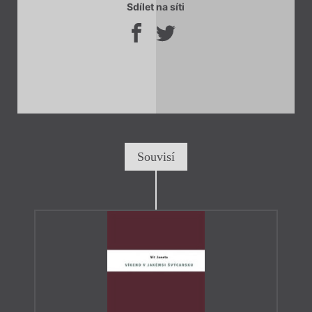
Sdílet na síti
Souvisí