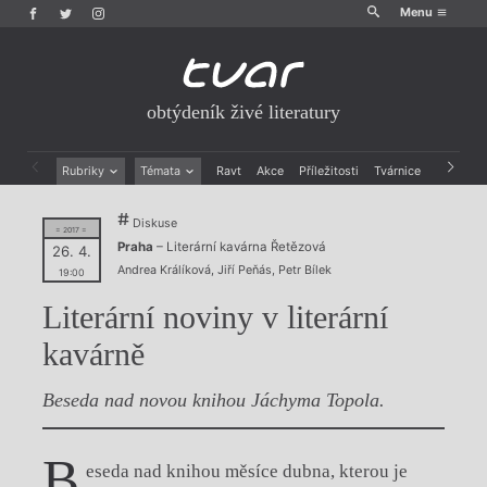
Menu
obtýdeník živé literatury
Rubriky
Témata
Ravt
Akce
Příležitosti
Tvárnice
Archiv
Beletrie
Ženy v katolické literatuře
Diskuse
Drobná publicistika
Právě vychází
= 2017 =
Praha
– Literární kavárna Řetězová
Esejistika
Mauzoleum
26. 4.
Andrea Králíková
,
Jiří Peňás
,
Petr Bílek
Recenze a reflexe
Divadlo
19:00
Reportáže
Historie kolonialismu
Literární noviny v literární
Rozhovory
Dokument
Výroční ceny
kavárně
Beseda nad novou knihou Jáchyma Topola.
B
eseda nad knihou měsíce dubna, kterou je