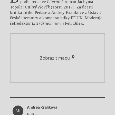
podle redakce
Literárek
román Jáchyma
Topola:
Citlivý člověk
(Torst, 2017). Za účasti
kritika Jiřího Peňáse a Andrey Králíkové z Ústavu
české literatury a komparatistiky FF UK. Moderuje
šéfredaktor
Literárních novin
Petr Bílek.
Zobrazit mapu
Chviličku.
Chviličku.
Načítá se.
Andrea Králíková
Načítá se.
AK
Profil