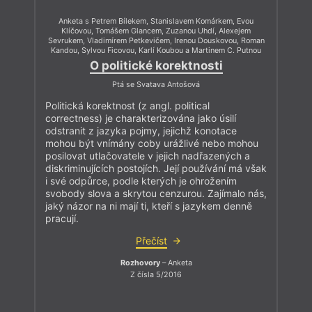
Anketa s Petrem Bílekem, Stanislavem Komárkem, Evou
Klíčovou, Tomášem Glancem, Zuzanou Uhdí, Alexejem
Sevrukem, Vladimírem Petkevičem, Irenou Douskovou, Roman
Kandou, Sylvou Ficovou, Karlí Koubou a Martinem C. Putnou
O politické korektnosti
Ptá se Svatava Antošová
Politická korektnost (z angl. political
correctness) je charakterizována jako úsilí
odstranit z jazyka pojmy, jejichž konotace
mohou být vnímány coby urážlivé nebo mohou
posilovat utlačovatele v jejich nadřazených a
diskriminujících postojích. Její používání má však
i své odpůrce, podle kterých je ohrožením
svobody slova a skrytou cenzurou. Zajímalo nás,
jaký názor na ni mají ti, kteří s jazykem denně
pracují.
Přečíst
Rozhovory
– Anketa
Z čísla 5/2016