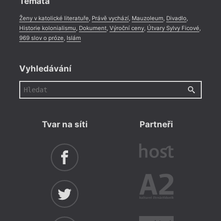
Témata
Ženy v katolické literatuře
,
Právě vychází
,
Mauzoleum
,
Divadlo
,
Historie kolonialismu
,
Dokument
,
Výroční ceny
,
Útvary Sylvy Ficové
,
969 slov o próze
,
Islám
Vyhledávání
Tvar na síti
Partneři