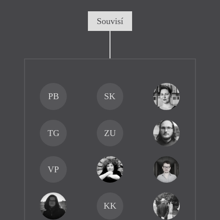
Souvisí
PB
SK
TG
ZU
VP
KK