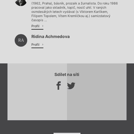
(1962, Praha), básník, prozaik a žurnalista. Do roku 1986
pracoval jako skladník, topič, nosič uhlí. V raných
osmdesátých letech vydával (s Viktorem Karlíkem,
Filipem Topolem, Vítem Kremličkou aj.) samizdatový
časopis ...
Profil
Ridina Achmedova
RA
Profil
Sdílet na síti