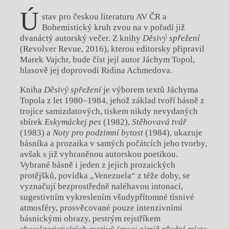
Ú
stav pro českou literaturu AV ČR a
Bohemistický kruh zvou na v pořadí již
dvanáctý autorský večer. Z knihy
Děsivý spřežení
(Revolver Revue, 2016), kterou editorsky připravil
Marek Vajchr, bude číst její autor Jáchym Topol,
hlasově jej doprovodí Ridina Achmedova.
Kniha
Děsivý spřežení
je výborem textů Jáchyma
Topola z let 1980–1984, jehož základ tvoří básně z
trojice samizdatových, tiskem nikdy nevydaných
sbírek
Eskymáckej pes
(1982),
Stěhovavá tvář
(1983) a
Noty pro podzimní bytost
(1984), ukazuje
básníka a prozaika v samých počátcích jeho tvorby,
avšak s již vyhraněnou autorskou poetikou.
Vybrané básně i jeden z jejich prozaických
protějšků, povídka „Venezuela“ z téže doby, se
vyznačují bezprostředně naléhavou intonací,
sugestivním vykreslením všudypřítomné tísnivé
atmosféry, prosvěcované pouze intenzivními
básnickými obrazy, pestrým rejstříkem