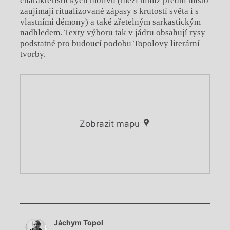
charakteristických motivů (mezi nimiž přední místo
zaujímají ritualizované zápasy s krutostí světa i s
vlastními démony) a také zřetelným sarkastickým
nadhledem. Texty výboru tak v jádru obsahují rysy
podstatné pro budoucí podobu Topolovy literární
tvorby.
Zobrazit mapu
Chviličku.
Chviličku.
Načítá se.
Jáchym Topol
Načítá se.