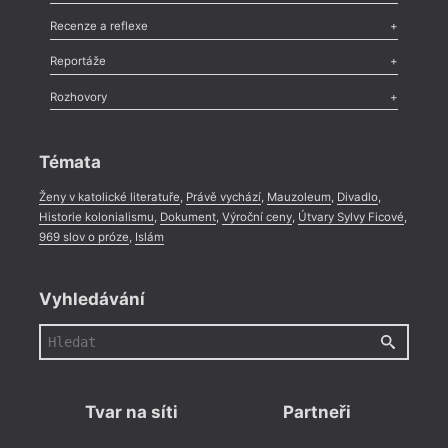
Nekrolog
,
Glosa
,
Sloupek
,
Pozvánka
,
Literární soutěž
,
Komentář
,
Celá rubrika
Esej
,
Pádlo
,
Úvaha
,
Texty
,
Studie
,
Celá rubrika
Recenze a reflexe
Recenze
,
Dvakrát
,
Horké párky
,
969 slov o próze
,
Reportáže
Méně slov o próze
,
Celá rubrika
Literární zítřky
,
Reportáž
,
Literární život
,
Divadlo
,
Kritický ohlas
,
Rozhovory
Celá rubrika
Rozhovor
,
Anketa
,
Celá rubrika
Témata
Ženy v katolické literatuře
,
Právě vychází
,
Mauzoleum
,
Divadlo
,
Historie kolonialismu
,
Dokument
,
Výroční ceny
,
Útvary Sylvy Ficové
,
969 slov o próze
,
Islám
Vyhledávání
Tvar na síti
Partneři