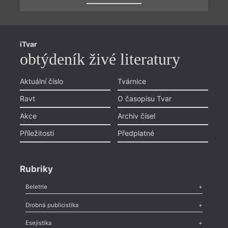
iTvar
obtýdeník živé literatury
Aktuální číslo
Tvárnice
Ravt
O časopisu Tvar
Akce
Archiv čísel
Příležitosti
Předplatné
Rubriky
Beletrie
Poezie
,
Próza
,
Dokumenty
,
Drama
,
Celá rubrika
Drobná publicistika
Odlesk
,
Zasláno
,
Nezařazené
,
Novinky v Tvaru
,
Slovo
,
Výročí
,
Esejistika