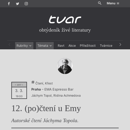
Menu
obtýdeník živé literatury
Rubriky
Témata
Ravt
Akce
Příležitosti
Tvárnice
Archiv
Beletrie
Ženy v katolické literatuře
Drobná publicistika
Právě vychází
Esejistika
Mauzoleum
Recenze a reflexe
Divadlo
Reportáže
Historie kolonialismu
Čtení, Křest
Rozhovory
Dokument
= 2017 =
Praha
– EMA Espresso Bar
3. 3.
Výroční ceny
Jáchym Topol
,
Ridina Achmedova
19:00
12. (po)čtení u Emy
Autorské čtení Jáchyma Topola.