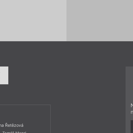
í
rna Řetězová
c
,
Tomáš Mazal
,