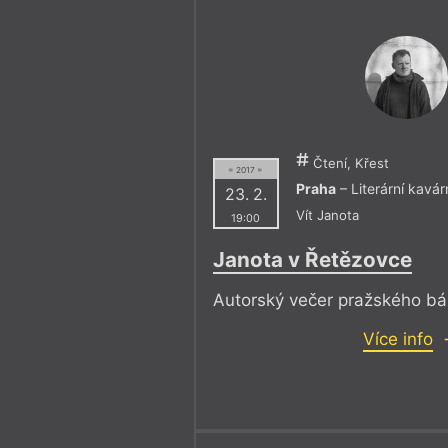
Čtení, Křest
= 2017 =
Praha
– Literární kavá
23. 2.
Vít Janota
19:00
Janota v Řetězovce
Autorský večer pražského bá
Více info