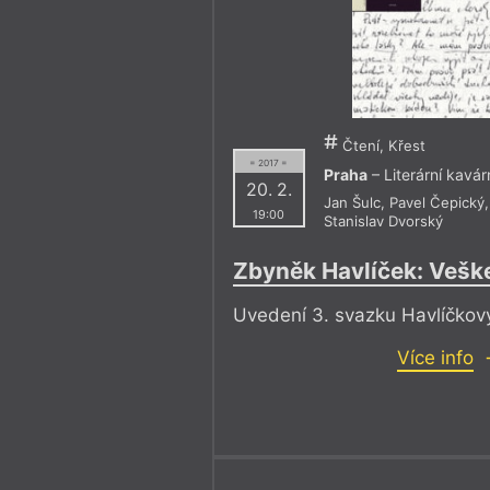
Čtení, Křest
= 2017 =
Praha
– Literární kavá
20. 2.
Jan Šulc
,
Pavel Čepický
19:00
Stanislav Dvorský
Zbyněk Havlíček: Vešk
Uvedení 3. svazku Havlíčkov
Více info