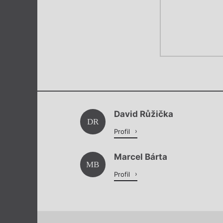
David Růžička
DR
Profil
Marcel Bárta
MB
Profil