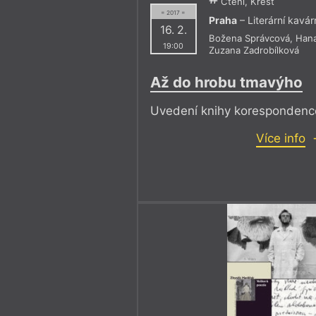
Čtení, Křest
= 2017 =
Praha
– Literární kavá
16. 2.
Božena Správcová
,
Hana
19:00
Zuzana Zadrobílková
Až do hrobu tmavýho
Uvedení knihy korespondenc
Více info