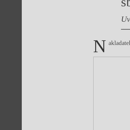
s
Výroční cen
Uv
N
akladate