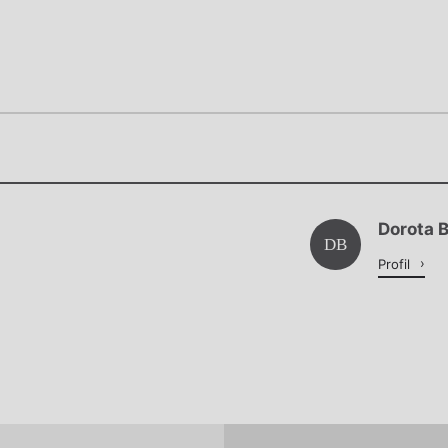
Chviličku.
Chviličku.
Načítá se.
Dorota 
Načítá se.
DB
Profil