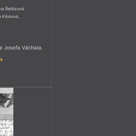
rna Řetězová
 Klínková
,
e Josefa Váchala.