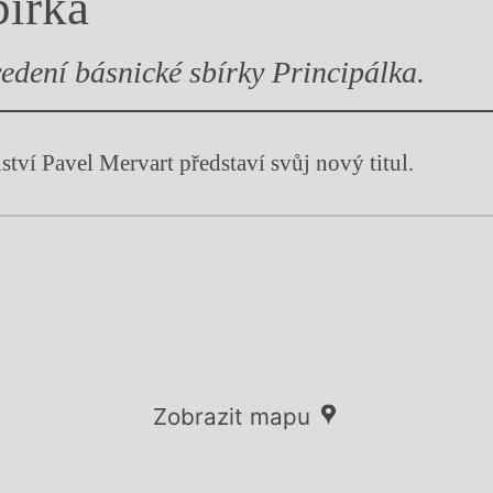
bírka
y
edení básnické sbírky Principálka.
lství Pavel Mervart představí svůj nový titul.
Zobrazit mapu