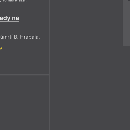
tady na
í úmrtí B. Hrabala.