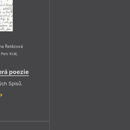
rna Řetězová
,
Petr Král
,
erá poezie
ých Spisů.