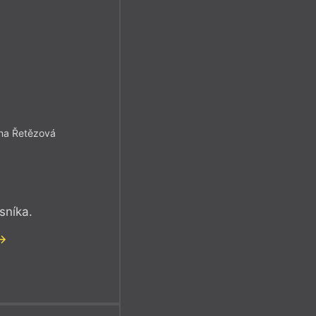
rna Řetězová
sníka.