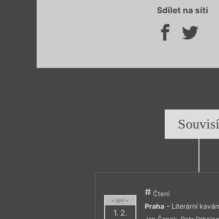
Sdílet na síti
Souvis
Čtení
= 2017 =
Praha
– Literární kavá
1. 2.
Jan Čapek
,
Petr Drhole