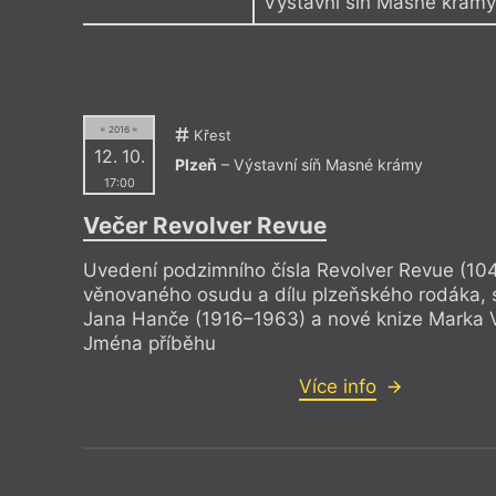
Výstavní síň Masné krám
Výroční cen
DEPO2015
Moving 
Knihovna města Plzně
Trafika
= 2016 =
Křest
12. 10.
Plzeň
– Výstavní síň Masné krámy
17:00
Večer Revolver Revue
Uvedení podzimního čísla Revolver Revue (10
věnovaného osudu a dílu plzeňského rodáka, 
Jana Hanče (1916–1963) a nové knize Marka 
Jména příběhu
Více info