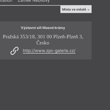
tation
Zámek Nebílovy
Místa ve městě
Zámek Nebílovy
Západočeská galerie v Plzni
Výstavní síň Masné krámy
 Performance
Pražská 353/18, 301 00 Plzeň-Plzeň 3,
Pražs
adočeská galerie v Plzni
Česko
 slečno
http://www.zpc-galerie.cz/
ký pořad.
Více info
ka