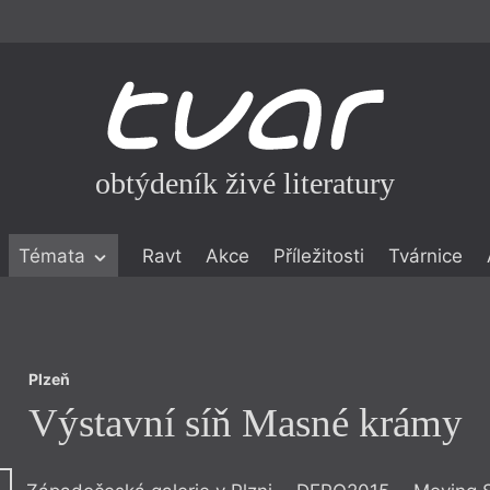
obtýdeník živé literatury
Plzeň
Témata
Ravt
Akce
Příležitosti
Tvárnice
Výstavní síň Masné krámy
ické literatuře
icistika
zí
Plzeň
eflexe
Výstavní síň Masné krámy
onialismu