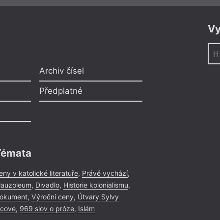
Plzeň
– Záp
9. 11.
Jaromír Typl
17:00
Vy
Zdeněk Barbork
Křest knihy z pozůst
Archiv čísel
Předplatné
Témata
Čtení
= 2017 =
Plzeň
– Záp
13. 1.
eny v katolické literatuře
,
Právě vychází
,
Diana Řehá
18:00
auzoleum
,
Divadlo
,
Historie kolonialismu
,
okument
,
Výroční ceny
,
Útvary Sylvy
Uprostřed všeh
icové
,
969 slov o próze
,
Islám