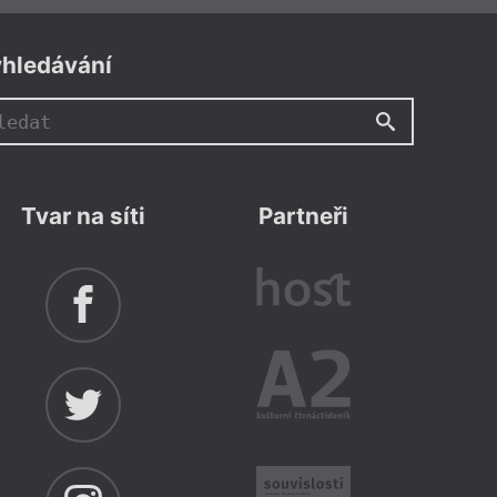
adočeská galerie v Plzni
t
,
Miloslav Čelakovský
,
Robert Janda
hledávání
a: Štamgastovo zešílení
alosti.
Více info
Tvar na síti
Partneři
adočeská galerie v Plzni
čková
,
Poetické divadlo
,
Vojtěch Frank
o