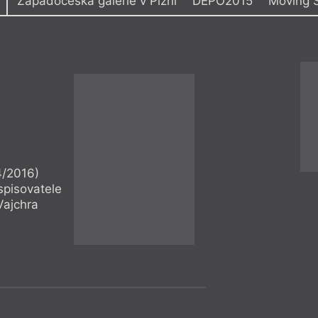
Západočeská galerie v Plzni
DEPO2015
Moving S
y
y
Station
Vaston ČSAD
 Pěkná
Výstavní síň Masné krámy
= 2018 =
Divadlo,
19. 10.
Plzeň
– Záp
18:00
Já jsem Čapek,
4/2016)
Literárně-dramatic
spisovatele
Vajchra
Přednáš
= 2018 =