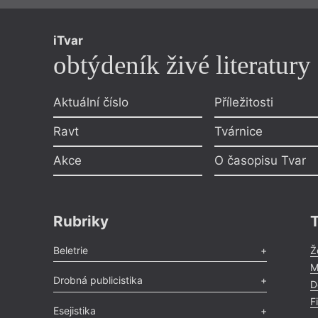
iTvar
obtýdeník živé literatury
Aktuální číslo
Příležitosti
Ravt
Tvárnice
Akce
O časopisu Tvar
Rubriky
Beletrie
Ž
M
Poezie
,
Próza
,
Dokumenty
,
Drama
,
Celá rubrika
Drobná publicistika
D
F
Odlesk
,
Zasláno
,
Nezařazené
,
Novinky v Tvaru
,
Slovo
,
Esejistika