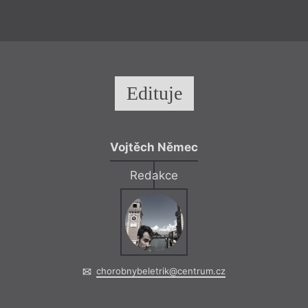
Plzeň
– Záp
9. 1.
Kristýna Vá
17:00
Bratři Čapkové p
Přednáška o Čapcí
Edituje
Vojtěch Němec
Redakce
chorobnybeletrik@centrum.cz
Čtení, Kř
= 2017 =