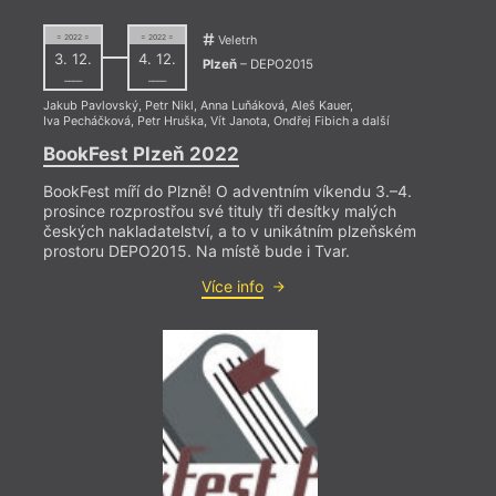
Já j
= 2022 =
= 2022 =
Veletrh
3. 12.
4. 12.
Liter
Plzeň
– DEPO2015
––––
––––
Jakub Pavlovský
,
Petr Nikl
,
Anna Luňáková
,
Aleš Kauer
,
Iva Pecháčková
,
Petr Hruška
,
Vít Janota
,
Ondřej Fibich
a další
BookFest Plzeň 2022
BookFest míří do Plzně! O adventním víkendu 3.–4.
prosince rozprostřou své tituly tři desítky malých
českých nakladatelství, a to v unikátním plzeňském
= 2018 
prostoru DEPO2015. Na místě bude i Tvar.
9. 1
17:0
Více info
Brat
Předn