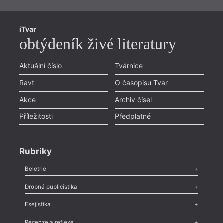
iTvar
obtýdeník živé literatury
Aktuální číslo
Tvárnice
Ravt
O časopisu Tvar
Akce
Archiv čísel
Příležitosti
Předplatné
Rubriky
Beletrie
Poezie
,
Próza
,
Dokumenty
,
Drama
,
Celá rubrika
Drobná publicistika
Odlesk
,
Zasláno
,
Nezařazené
,
Novinky v Tvaru
,
Slovo
,
Výročí
,
Esejistika
Nekrolog
,
Glosa
,
Sloupek
,
Pozvánka
,
Literární soutěž
,
Komentář
,
Celá rubrika
Esej
,
Pádlo
,
Úvaha
,
Texty
,
Studie
,
Celá rubrika
Recenze a reflexe