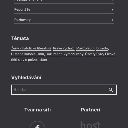
Recenze
,
Dvakrát
,
Horké párky
,
969 slov o próze
,
Reportáže
Méně slov o próze
,
Celá rubrika
Literární zítřky
,
Reportáž
,
Literární život
,
Divadlo
,
Kritický ohlas
,
Rozhovory
Celá rubrika
Rozhovor
,
Anketa
,
Celá rubrika
Témata
Ženy v katolické literatuře
,
Právě vychází
,
Mauzoleum
,
Divadlo
,
Historie kolonialismu
,
Dokument
,
Výroční ceny
,
Útvary Sylvy Ficové
,
969 slov o próze
,
Islám
Vyhledávání
Tvar na síti
Partneři