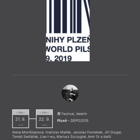
Devě
1918
= 2018 =
= 2018 =
Festival, Veletrh
21. 9.
22. 9.
Plzeň
– DEPO2015
––––
––––
Alena Mornštajnová
,
Vratislav Maňák
,
Jaroslav Formánek
,
Jiří Grygar
,
Tomáš Sedláček
,
Liao I-wu
,
Mariusz Szczygieł
,
Amir Or
a další