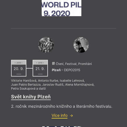
= 2017 
13. 1
18:0
Upro
= 2019 =
= 2019 =
Čtení, Festival, Promítání
Čtení 
20. 9.
21. 9.
Plzeň
– DEPO2015
––––
––––
Viktorie Hanišová
,
Antonio Iturbe
,
Isabelle Lehnová
,
Juan Pablo Bertazza
,
Jaroslav Rudiš
,
Alena Mornštajnová
,
Petra Soukupová
a další
Svět knihy Plzeň
2. ročník mezinárodního knižního a literárního festivalu.
= 2016 
25. 
Více info
17:0