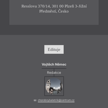
Resslova 370/14, 301 00 Plzeň 3-Jižní
Pr
Předměstí, Česko
Edituje
Vojtěch Němec
Redakce
chorobnybeletrik@centrum.cz