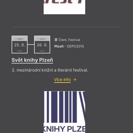
= 2017 
9. 11
= 2020 =
= 2020 =
Čtení, Festival
17:0
25. 9.
26. 9.
Plzeň
– DEPO2015
––––
––––
Zden
Svět knihy Plzeň
Křest
3. mezinárodní knižní a literární festival.
Více info