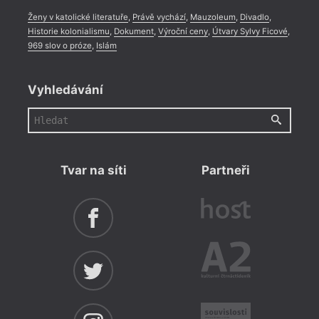
Ženy v katolické literatuře
,
Právě vychází
,
Mauzoleum
,
Divadlo
,
Historie kolonialismu
,
Dokument
,
Výroční ceny
,
Útvary Sylvy Ficové
,
969 slov o próze
,
Islám
Vyhledávání
Tvar na síti
Partneři