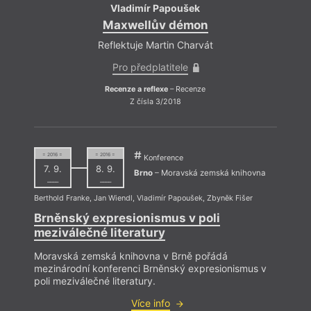
Vladimír Papoušek
Maxwellův démon
Reflektuje Martin Charvát
Pro předplatitele
Recenze a reflexe
– Recenze
Z čísla 3/2018
= 2016 =
= 2016 =
Konference
7. 9.
8. 9.
Brno
– Moravská zemská knihovna
––––
––––
Berthold Franke
,
Jan Wiendl
,
Vladimír Papoušek
,
Zbyněk Fišer
Brněnský expresionismus v poli
meziválečné literatury
Moravská zemská knihovna v Brně pořádá
mezinárodní konferenci Brněnský expresionismus v
poli meziválečné literatury.
Více info