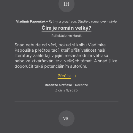
IH
Vladimír Papoušek
–
Rytmy a gravitace. Studie o románovém stylu
Vladi
Čím je román velký?
Reflektuje Ivo Harák
Snad nebude od věci, pokud si knihu Vladimíra
Snad 
Papouška přečtou tací, kteří příští velikost naší
Papouš
literatury zahlédají v jejím mezinárodním věhlasu
litera
nebo ve ztvárňování tzv. velkých témat. A snad ji lze
nebo 
doporučit také potenciálním autorům.
dopor
Přečíst
Recenze a reflexe
– Recenze
Z čísla 9/2025
MC