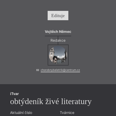
Edituje
Vojtěch Němec
Redakce
chorobnybeletrik@centrum.cz
iTvar
obtýdeník živé literatury
Aktuální číslo
Tvárnice