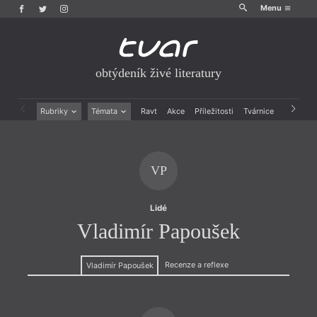
Menu
obtýdeník živé literatury
Rubriky
Témata
Ravt
Akce
Příležitosti
Tvárnice
Archiv
Beletrie
Ženy v katolické literatuře
Drobná publicistika
Právě vychází
Esejistika
Mauzoleum
VP
Recenze a reflexe
Divadlo
Reportáže
Historie kolonialismu
Rozhovory
Dokument
Lidé
Výroční ceny
Vladimír Papoušek
Recenze a reflexe
Vladimír Papoušek