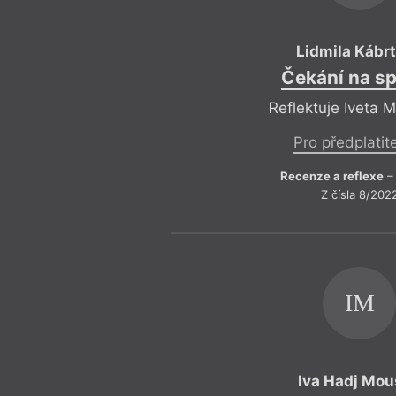
Lidmila Kábr
Čekání na s
Reflektuje Iveta 
Pro předplatit
Recenze a reflexe
– 
Z čísla 8/202
IM
Iva Hadj Mo