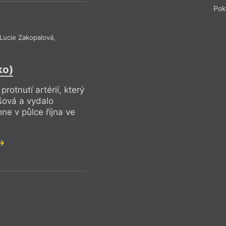
Pok
IM
Lucie Zakopalová
,
ko)
Lidmila Káb
otnutí artérií, který
Čekání na s
ešová a vydalo
ne v půlce října ve
Reflektuje Iveta
Pro předplatit
Recenze a reflexe
–
Z čísla 8/20