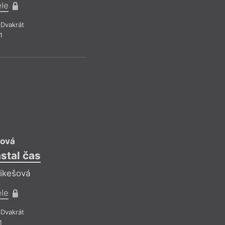
Reflektuje Iveta
ele
Pro předplatit
Dvakrát
1
Recenze a reflexe
–
Z čísla 11/20
IM
pová
astal čas
Helena Hrst
Dovnit
Mikešová
Reflektuje Iveta
ele
Pro předplatit
Dvakrát
1