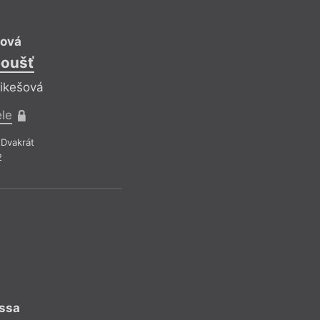
IM
tová
poušť
Iva Hadj Mo
Démon ze sí
Mikešová
Reflektuje Iveta
ele
Pro předplatit
Dvakrát
2
Recenze a reflexe
–
Z čísla 17/20
IM
ussa