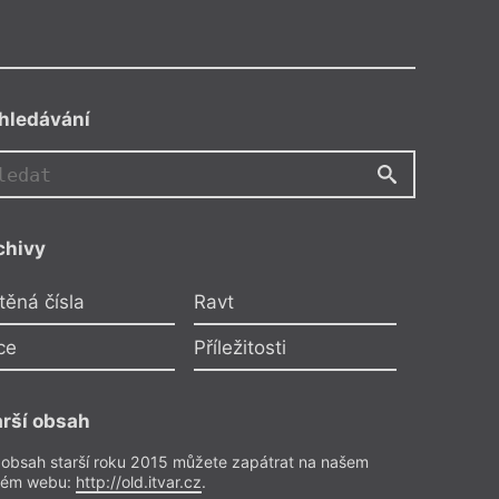
hledávání
chivy
ová
těná čísla
Ravt
 Mikešová
ce
Příležitosti
ele
arší obsah
 Dvakrát
22
 obsah starší roku 2015 můžete zapátrat na našem
rém webu:
http://old.itvar.cz
.