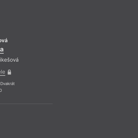
IM
ová
a
Jiří Hájíč
Plachetnice na
Mikešová
Reflektuje Iveta
ele
Pro předplatit
Dvakrát
0
Recenze a reflexe
–
Z čísla 15/20