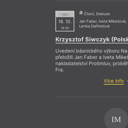
Čtení, Diskuse
= 2022 =
18. 10.
Jan Faber
,
Iveta Mikešová
,
Lenka Daňhelová
19:30
Krzysztof Siwczyk (Pols
Uvedení básnického výboru Na pr
přeložili Jan Faber a Iveta Mik
nakladatelství Protimluv, proběh
Fra.
Více info
IM