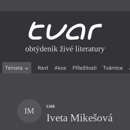
obtýdeník živé literatury
Témata
Ravt
Akce
Příležitosti
Tvárnice
ické literatuře
icistika
zí
Lidé
eflexe
IM
Iveta Mikešová
onialismu