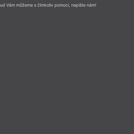
ud Vám můžeme s čímkoliv pomoci, napište nám!
rtová
poušť
 Mikešová
ele
 Dvakrát
22