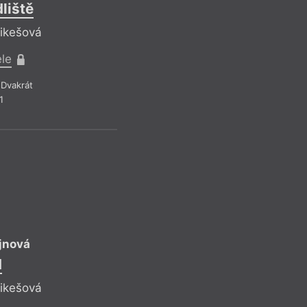
liště
Alena Mornšt
Listopá
Mikešová
Reflektuje Iveta
ele
Pro předplatit
Dvakrát
1
Recenze a reflexe
–
Z čísla 15/20
IM
jnová
d
Petra Souku
Věci, na které n
Mikešová