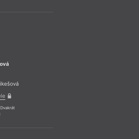
Recenze a reflexe
–
Z čísla 6/20
IM
ková
Lucie Faule
Smrthol
Mikešová
Reflektuje Iveta
ele
Pro předplatit
Dvakrát
1
Recenze a reflexe
–
Z čísla 16/20