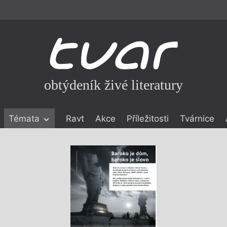
obtýdeník živé literatury
Témata
Ravt
Akce
Příležitosti
Tvárnice
ické literatuře
icistika
zí
eflexe
onialismu