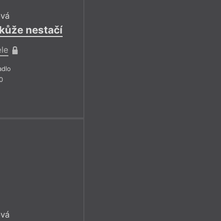
ová
 kůže nestačí
ele
adlo
0
ová