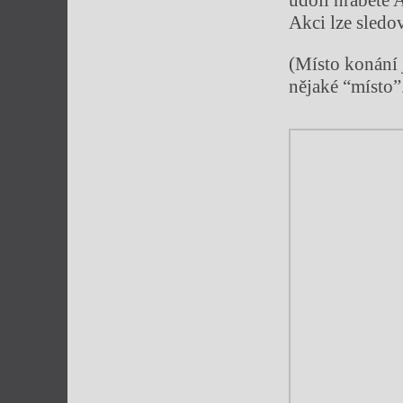
údolí hraběte 
Akci lze sledo
(Místo konání 
nějaké “místo”