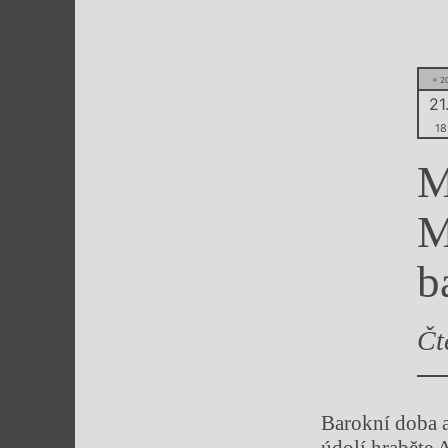
Výroční cen
= 2
21.
18
M
M
b
Čt
Barokní doba 