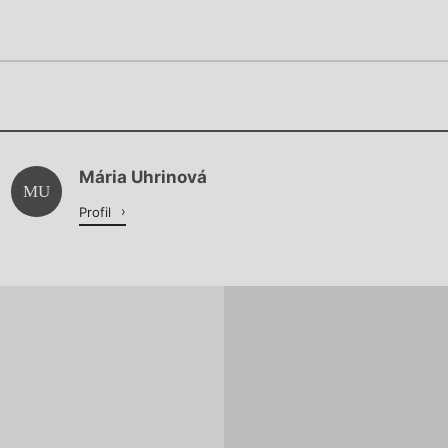
Chviličku.
Chviličku.
Načítá se.
Mária Uhrinová
Načítá se.
MU
Profil