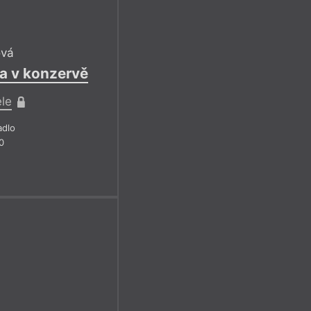
ová
a v konzervě
ele
adlo
0