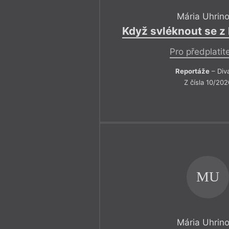
Mária Uhrin
Když svléknout se z
Pro předplatit
Reportáže
– Div
Z čísla 10/202
MU
Mária Uhrin