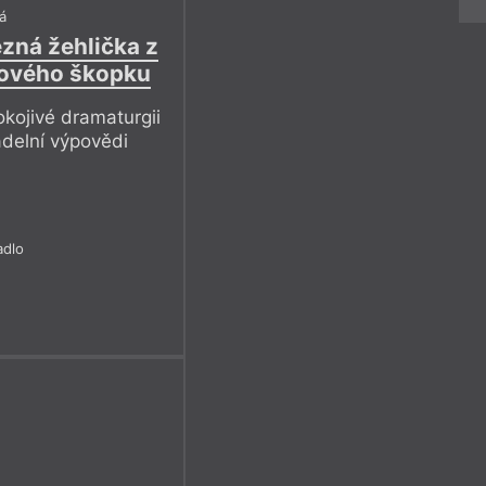
á
zná žehlička z
hového škopku
kojivé dramaturgii
adelní výpovědi
adlo