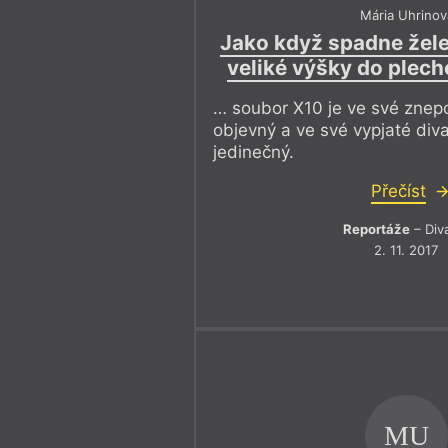
Mária Uhrinov
Jako když spadne žele
veliké výšky do plec
… soubor X10 je ve své znepo
objevný a ve své vypjaté div
jedinečný.
Přečíst
Reportáže
– Div
2. 11. 2017
MU