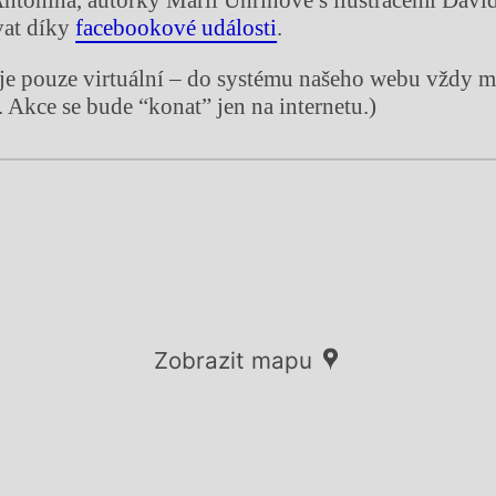
Antonína, autorky Márii Uhrinové s ilustracemi Davi
vat díky
facebookové události
.
je pouze virtuální – do systému našeho webu vždy 
. Akce se bude “konat” jen na internetu.)
Zobrazit mapu