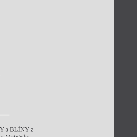
,
DY a BLÍNY z