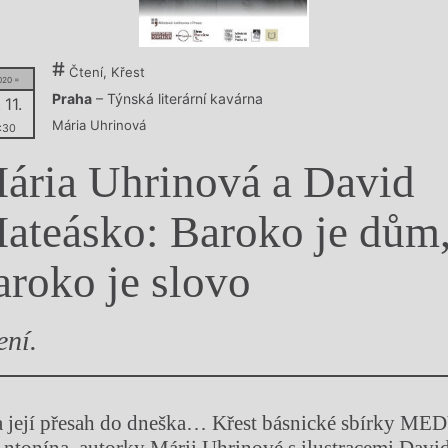
y
Čtení, Křest
020 =
Praha
– Týnská literární kavárna
 11.
Mária Uhrinová
:30
ária Uhrinová a David
ateásko: Baroko je dům
aroko je slovo
ení.
a její přesah do dneška… Křest básnické sbírky ME