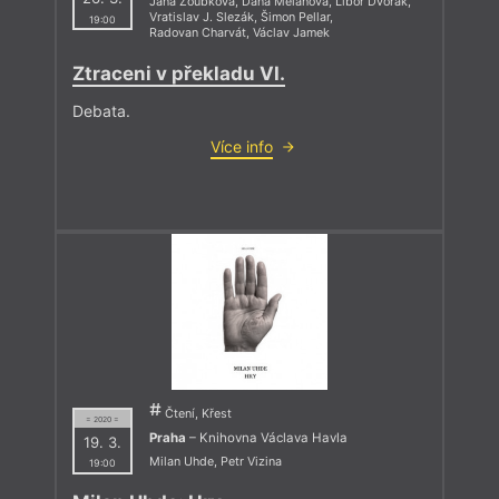
Jana Zoubková
,
Dana Melanová
,
Libor Dvořák
,
Vratislav J. Slezák
,
Šimon Pellar
,
19:00
Radovan Charvát
,
Václav Jamek
Ztraceni v překladu VI.
Debata.
Více info
Čtení, Křest
= 2020 =
Praha
– Knihovna Václava Havla
19. 3.
Milan Uhde
,
Petr Vizina
19:00