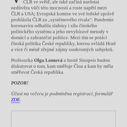
ČLR ve světě, ale také začíná narůstat
nedůvěra vůči této mocnosti a roste napětí mezi
ČLR a USA; Evropská komise ve své loňské zprávě
prohlásila ČLR za „systémového rivala“. Pandemie
koronaviru odhalila slabiny i sílu čínského
politického systému a jeho nevybíravé metody v
domácí a zahraniční politice. Mezi tím se potácí
čínská politika České republiky, kterou ovládá Hrad
a více či méně zřejmé zájmy soukromých subjektů.
Profesorka
Olga Lomová
a hosté Sinopsis budou
diskutovat o tom, kam směřuje Čína a kam by měla
směřovat Česká republika.
POZOR!
Účast na večeru je podmíněna registrací, formulář
ZDE
.