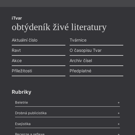
iTvar
obtýdeník živé literatury
Aktuální číslo
Tvárnice
Ravt
O časopisu Tvar
Akce
Archiv čísel
Příležitosti
Předplatné
Rubriky
Beletrie
Poezie
,
Próza
,
Dokumenty
,
Drama
,
Celá rubrika
Drobná publicistika
Odlesk
,
Zasláno
,
Nezařazené
,
Novinky v Tvaru
,
Slovo
,
Výročí
,
Esejistika
Nekrolog
,
Glosa
,
Sloupek
,
Pozvánka
,
Literární soutěž
,
Komentář
,
Celá rubrika
Esej
,
Pádlo
,
Úvaha
,
Texty
,
Studie
,
Celá rubrika
Recenze a reflexe