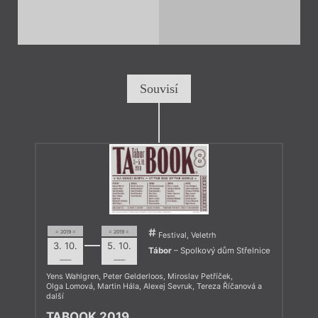
Souvisí
= 2019 =
= 2019 =
Festival, Veletrh
3. 10.
5. 10.
Tábor
– Spolkový dům Střelnice
––––
––––
Yens Wahlgren
,
Peter Gelderloos
,
Miroslav Petříček
,
Olga Lomová
,
Martin Hála
,
Alexej Sevruk
,
Tereza Říčanová
a
další
TABOOK 2019