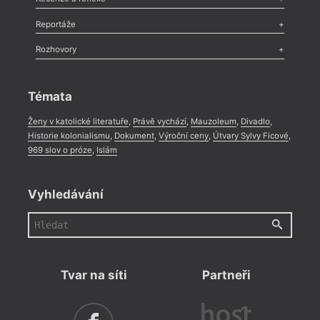
Recenze
,
Dvakrát
,
Horké párky
,
969 slov o próze
,
Reportáže
Méně slov o próze
,
Celá rubrika
Literární zítřky
,
Reportáž
,
Literární život
,
Divadlo
,
Kritický ohlas
,
Rozhovory
Celá rubrika
Rozhovor
,
Anketa
,
Celá rubrika
Témata
Ženy v katolické literatuře
,
Právě vychází
,
Mauzoleum
,
Divadlo
,
Historie kolonialismu
,
Dokument
,
Výroční ceny
,
Útvary Sylvy Ficové
,
969 slov o próze
,
Islám
Vyhledávání
Tvar na síti
Partneři