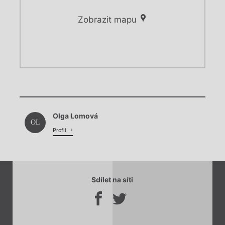
Zobrazit mapu
Chviličku.
Chviličku.
Načítá se.
Olga Lomová
Načítá se.
OL
Profil
Sdílet na síti