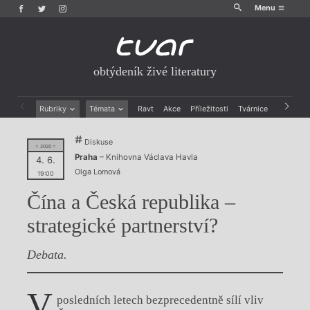
Menu
obtýdeník živé literatury
Rubriky
Témata
Ravt
Akce
Příležitosti
Tvárnice
Archiv
Beletrie
Ženy v katolické literatuře
Diskuse
Drobná publicistika
Právě vychází
= 2020 =
Praha
– Knihovna Václava Havla
Esejistika
Mauzoleum
4. 6.
Olga Lomová
Recenze a reflexe
Divadlo
19:00
Reportáže
Historie kolonialismu
Čína a Česká republika –
Rozhovory
Dokument
Výroční ceny
strategické partnerství?
Debata.
V
posledních letech bezprecedentně sílí vliv