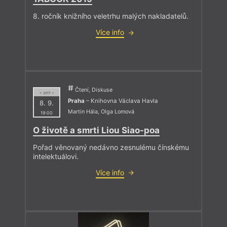
8. ročník knižního veletrhu malých nakladatelů.
Více info
Čtení, Diskuse
= 2017 =
Praha
– Knihovna Václava Havla
8. 9.
Martin Hála
,
Olga Lomová
19:00
O životě a smrti Liou Siao-poa
Pořad věnovaný nedávno zesnulému čínskému
intelektuálovi.
Více info