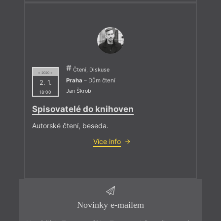
Čtení, Diskuse
= 2020 =
Praha
– Dům čtení
2. 1.
Jan Škrob
18:00
Spisovatelé do knihoven
Autorské čtení, beseda.
Více info
Novinky e-mailem