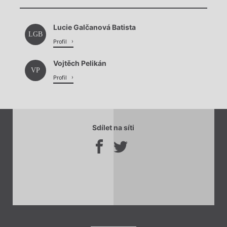
Chviličku.
Načítá se.
Lucie Galčanová Batista
Načítá se.
LGB
Profil
Vojtěch Pelikán
VP
Profil
Sdílet na síti