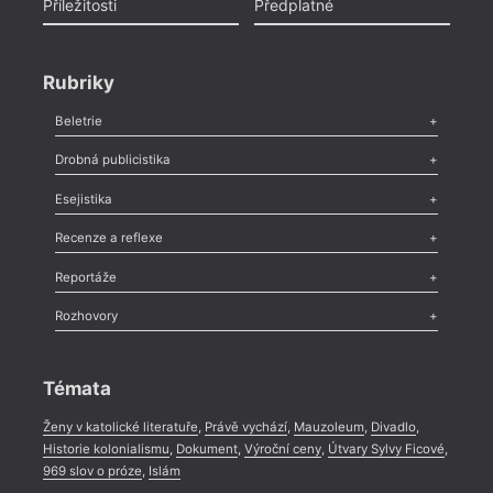
Příležitosti
Předplatné
Rubriky
Beletrie
Poezie
,
Próza
,
Dokumenty
,
Drama
,
Celá rubrika
Drobná publicistika
Odlesk
,
Zasláno
,
Nezařazené
,
Novinky v Tvaru
,
Slovo
,
Výročí
,
Esejistika
Nekrolog
,
Glosa
,
Sloupek
,
Pozvánka
,
Literární soutěž
,
Komentář
,
Celá rubrika
Esej
,
Pádlo
,
Úvaha
,
Texty
,
Studie
,
Celá rubrika
Recenze a reflexe
Recenze
,
Dvakrát
,
Horké párky
,
969 slov o próze
,
Reportáže
Méně slov o próze
,
Celá rubrika
Literární zítřky
,
Reportáž
,
Literární život
,
Divadlo
,
Kritický ohlas
,
Rozhovory
Celá rubrika
Rozhovor
,
Anketa
,
Celá rubrika
Témata
Ženy v katolické literatuře
,
Právě vychází
,
Mauzoleum
,
Divadlo
,
Historie kolonialismu
,
Dokument
,
Výroční ceny
,
Útvary Sylvy Ficové
,
969 slov o próze
,
Islám