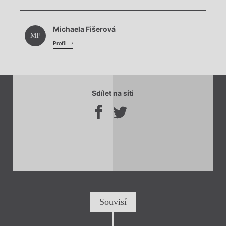
Chviličku.
Načítá se.
Michaela Fišerová
Načítá se.
MF
Profil
Sdílet na síti
Souvisí