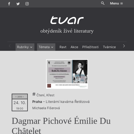
Menu
obtýdeník živé literatury
Rubriky
Témata
Ravt
Akce
Příležitosti
Tvárnice
Archiv
Beletrie
Ženy v katolické literatuře
Drobná publicistika
Právě vychází
Esejistika
Mauzoleum
Recenze a reflexe
Divadlo
Reportáže
Historie kolonialismu
Rozhovory
Dokument
Výroční ceny
Čtení, Křest
= 2018 =
Praha
– Literární kavárna Řetězová
24. 10.
Michaela Fišerová
19:00
Dagmar Pichové Émilie Du
Châtelet