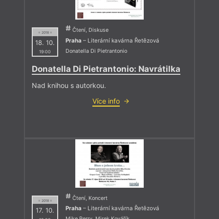
Čtení, Diskuse
= 2018 =
Praha
– Literární kavárna Řetězová
18. 10.
Donatella Di Pietrantonio
19:00
Donatella Di Pietrantonio: Navrátilka
Nad knihou s autorkou.
Více info
Čtení, Koncert
= 2018 =
Praha
– Literární kavárna Řetězová
17. 10.
Mike Perry
,
Mirek Kovářík