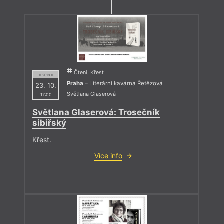
Čtení, Křest
= 2018 =
Praha
– Literární kavárna Řetězová
23. 10.
Světlana Glaserová
17:00
Světlana Glaserová: Trosečník
sibiřský
Křest.
Více info