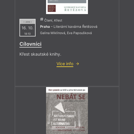
Čtení, Křest
= 2018 =
Praha
– Literární kavárna Řetězová
16. 10.
Galina Miklínová
,
Eva Papoušková
18:10
Cílovníci
Křest skautské knihy.
Více info