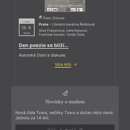
Čtení, Diskuse
= 2018 =
Praha
– Literární kavárna Řetězová
25. 9.
Alice Prajzentová
,
Iveta Kokyová
,
19:00
František Kostlán
,
Tomáš Čada
Den poezie se blíží…
Autorská čtení a diskuse.
Více info
Novinky e-mailem
Nová čísla Tvaru, večírky Tvaru a občas něco navíc.
Jednou za 14 dní.