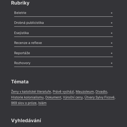
Rubriky
Beletrie
Poezie
,
Próza
,
Dokumenty
,
Drama
,
Celá rubrika
Drobná publicistika
Odlesk
,
Zasláno
,
Nezařazené
,
Novinky v Tvaru
,
Slovo
,
Výročí
,
Esejistika
Nekrolog
,
Glosa
,
Sloupek
,
Pozvánka
,
Literární soutěž
,
Komentář
,
Celá rubrika
Esej
,
Pádlo
,
Úvaha
,
Texty
,
Studie
,
Celá rubrika
Recenze a reflexe
Recenze
,
Dvakrát
,
Horké párky
,
969 slov o próze
,
Reportáže
Méně slov o próze
,
Celá rubrika
Literární zítřky
,
Reportáž
,
Literární život
,
Divadlo
,
Kritický ohlas
,
Rozhovory
Celá rubrika
Rozhovor
,
Anketa
,
Celá rubrika
Témata
Ženy v katolické literatuře
,
Právě vychází
,
Mauzoleum
,
Divadlo
,
Historie kolonialismu
,
Dokument
,
Výroční ceny
,
Útvary Sylvy Ficové
,
969 slov o próze
,
Islám
Vyhledávání