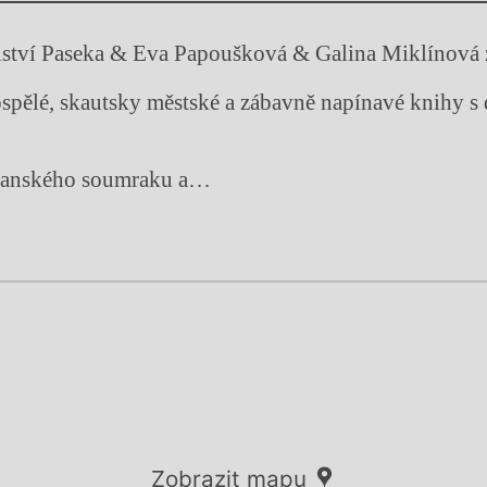
lství Paseka & Eva Papoušková & Galina Miklínová 
ospělé, skautsky městské a zábavně napínavé knihy 
čanského soumraku a…
Zobrazit mapu