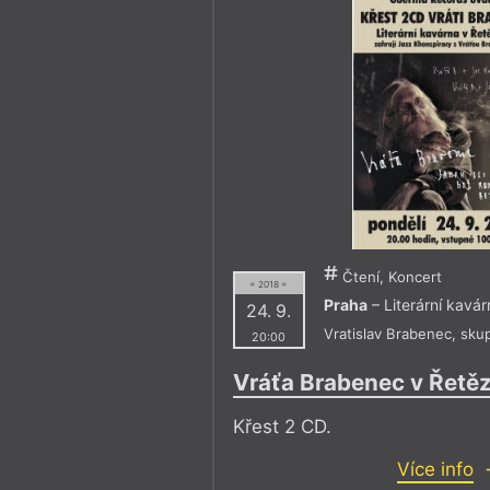
Čtení, Koncert
= 2018 =
Praha
– Literární kavá
24. 9.
Vratislav Brabenec
,
skup
20:00
Vráťa Brabenec v Řetě
Křest 2 CD.
Více info