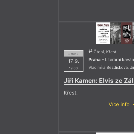
Čtení, Křest
= 2018 =
Praha
– Literární kavá
17. 9.
Vladimíra Bezdíčková
,
J
19:00
Jiří Kamen: Elvis ze Zál
Křest.
Více info