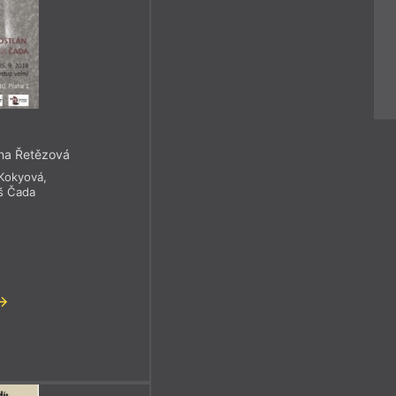
rna Řetězová
 Kokyová
,
š Čada