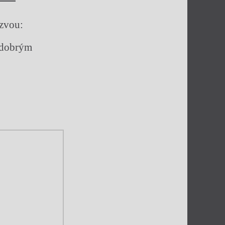
zvou:
s dobrým