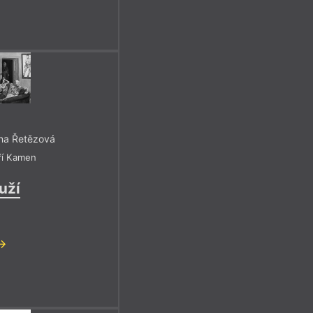
rna Řetězová
iří Kamen
uží