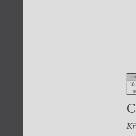
Výroční cen
= 2
16.
18
C
Kř