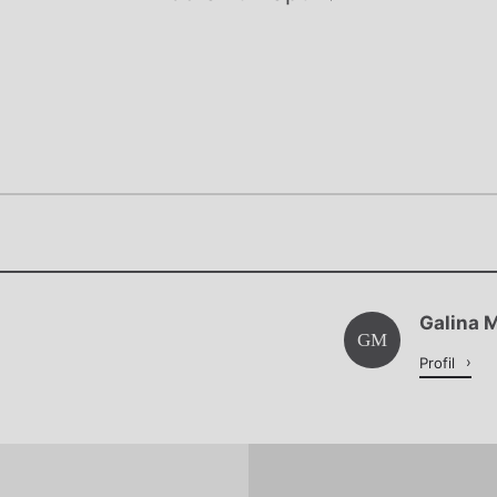
Chviličku.
Chviličku.
Načítá se.
Galina 
Načítá se.
GM
Profil