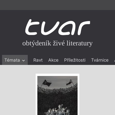
obtýdeník živé literatury
Témata
Ravt
Akce
Příležitosti
Tvárnice
ické literatuře
icistika
zí
eflexe
onialismu