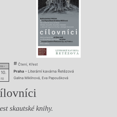
y
Čtení, Křest
018 =
Praha
– Literární kavárna Řetězová
 10.
Galina Miklínová
,
Eva Papoušková
:10
ílovníci
est skautské knihy.