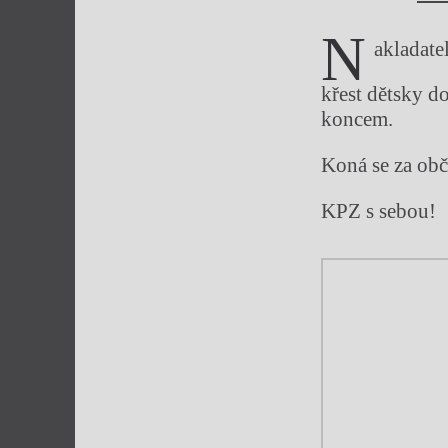
N
akladate
křest dětsky d
koncem.
Koná se za ob
KPZ s sebou!