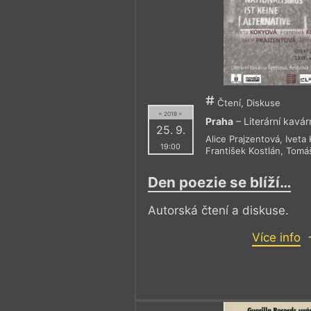
Čtení, Diskuse
= 2018 =
Praha
– Literární kavá
25. 9.
Alice Prajzentová
,
Iveta
19:00
František Kostlán
,
Tomá
Den poezie se blíží…
Autorská čtení a diskuse.
Více info