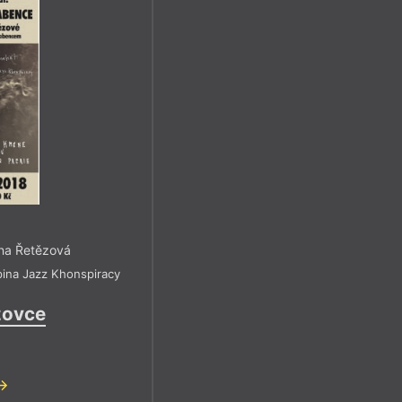
rna Řetězová
ina Jazz Khonspiracy
zovce