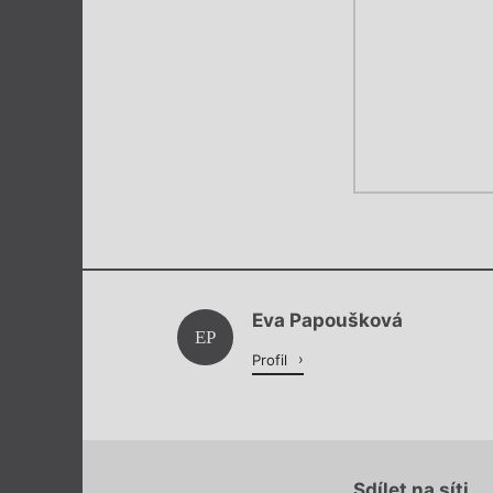
Eva Papoušková
EP
Profil
Sdílet na síti