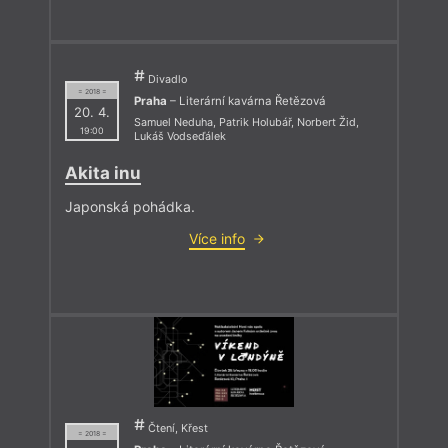
Divadlo
= 2018 =
Praha
– Literární kavárna Řetězová
20. 4.
Samuel Neduha
,
Patrik Holubář
,
Norbert Žid
,
19:00
Lukáš Vodseďálek
Akita inu
Japonská pohádka.
Více info
Čtení, Křest
= 2018 =