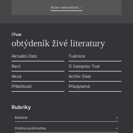
Archiv newsletterů
iTvar
obtýdeník živé literatury
Aktuální číslo
Tvárnice
Ravt
O časopisu Tvar
Akce
Archiv čísel
Příležitosti
Předplatné
Rubriky
Beletrie
Poezie
,
Próza
,
Dokumenty
,
Drama
,
Celá rubrika
Drobná publicistika