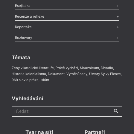
Odlesk
,
Zasláno
,
Nezařazené
,
Novinky v Tvaru
,
Slovo
,
Výročí
,
Esejistika
Nekrolog
,
Glosa
,
Sloupek
,
Pozvánka
,
Literární soutěž
,
Komentář
,
Celá rubrika
Esej
,
Pádlo
,
Úvaha
,
Texty
,
Studie
,
Celá rubrika
Recenze a reflexe
Recenze
,
Dvakrát
,
Horké párky
,
969 slov o próze
,
Reportáže
Méně slov o próze
,
Celá rubrika
Literární zítřky
,
Reportáž
,
Literární život
,
Divadlo
,
Kritický ohlas
,
Rozhovory
Celá rubrika
Rozhovor
,
Anketa
,
Celá rubrika
Témata
Ženy v katolické literatuře
,
Právě vychází
,
Mauzoleum
,
Divadlo
,
Historie kolonialismu
,
Dokument
,
Výroční ceny
,
Útvary Sylvy Ficové
,
969 slov o próze
,
Islám
Vyhledávání
Tvar na síti
Partneři