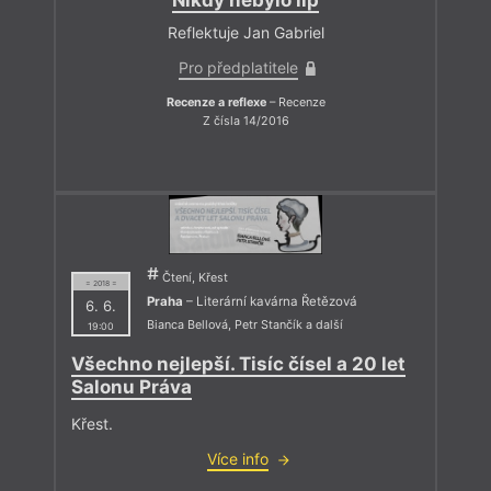
Nikdy nebylo líp
Reflektuje Jan Gabriel
Pro předplatitele
Recenze a reflexe
– Recenze
Z čísla 14/2016
Čtení, Křest
= 2018 =
Praha
– Literární kavárna Řetězová
6. 6.
Bianca Bellová
,
Petr Stančík
a další
19:00
Všechno nejlepší. Tisíc čísel a 20 let
Salonu Práva
Křest.
Více info