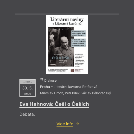
Diskuse
= 2018 =
Praha
– Literární kavárna Řetězová
30. 5.
Miroslav Hroch
,
Petr Bílek
,
Václav Bělohradský
19:00
Eva Hahnová: Češi o Češích
Debata.
Více info