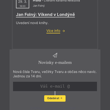
Praha
– Literární kavárna Řetězová
29. 3.
Jan Folný
18:00
Jan Folný: Víkend v Londýně
Uvedení nové knihy.
Více info
Novinky e-mailem
Nová čísla Tvaru, večírky Tvaru a občas něco navíc.
Jednou za 14 dní.
Odebírat
Zobrazit poslední newsletter