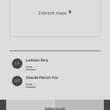
Zobrazit mapu
Chviličku.
Chviličku.
Načítá se.
Ladislav Šerý
Načítá se.
LŠ
Profil
Zdeněk Fibrich Trio
ZFT
Profil
Sdílet na síti