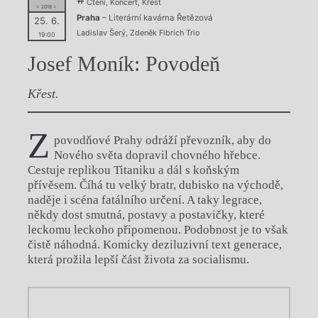
Čtení, Koncert, Křest
= 2018 =
Praha
– Literární kavárna Řetězová
25. 6.
Ladislav Šerý
,
Zdeněk Fibrich Trio
19:00
Josef Moník: Povodeň
Křest.
Z
povodňové Prahy odráží převozník, aby do
Nového světa dopravil chovného hřebce.
Cestuje replikou Titaniku a dál s koňským
přívěsem. Číhá tu velký bratr, dubisko na východě,
naděje i scéna fatálního určení. A taky legrace,
někdy dost smutná, postavy a postavičky, které
leckomu leckoho připomenou. Podobnost je to však
čistě náhodná. Komicky deziluzivní text generace,
která prožila lepší část života za socialismu.