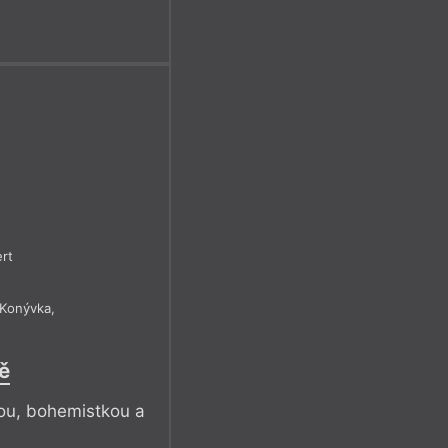
rt
 Konývka
,
ě
kou, bohemistkou a