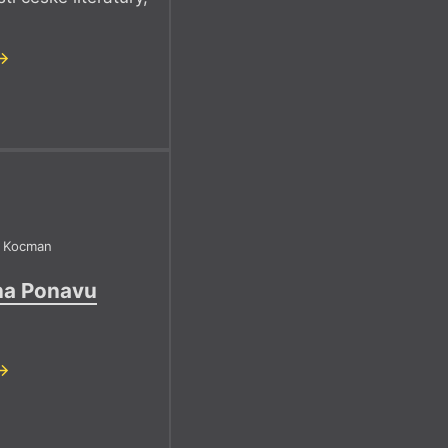
š Kocman
na Ponavu