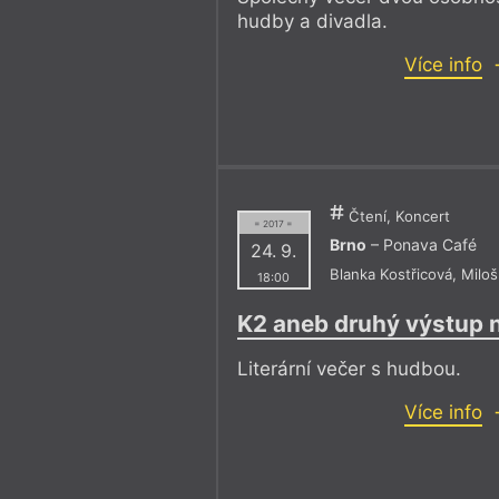
hudby a divadla.
Více info
Čtení, Koncert
= 2017 =
Brno
– Ponava Café
24. 9.
Blanka Kostřicová
,
Milo
18:00
K2 aneb druhý výstup 
Literární večer s hudbou.
Více info