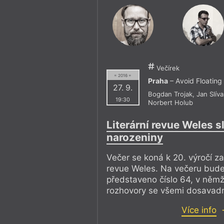
Večírek
= 2016 =
Praha
– Avoid Floating 
27. 9.
Bogdan Trojak
,
Jan Slíva
19:30
Norbert Holub
Literární revue Weles sl
narozeniny
Večer se koná k 20. výročí zal
revue Weles. Na večeru bude
představeno číslo 64, v němž
rozhovory se všemi dosavadn
Více info