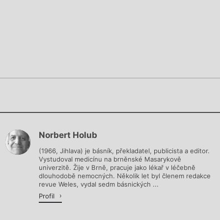
Chviličku.
Chviličku.
Načítá se.
Norbert Holub
Načítá se.
(1966, Jihlava) je básník, překladatel, publicista a editor.
Vystudoval medicínu na brněnské Masarykově
univerzitě. Žije v Brně, pracuje jako lékař v léčebně
dlouhodobě nemocných. Několik let byl členem redakce
revue Weles, vydal sedm básnických ...
Profil