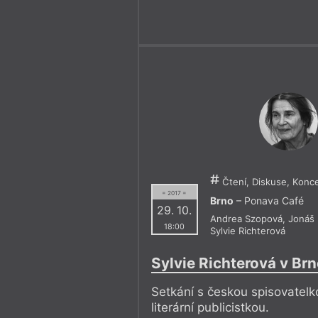
Čtení, Diskuse, Konce
= 2017 =
Brno
– Ponava Café
29. 10.
Andrea Szopová
,
Jonáš
18:00
Sylvie Richterová
Sylvie Richterová v Brn
Setkání s českou spisovatel
literární publicistkou.