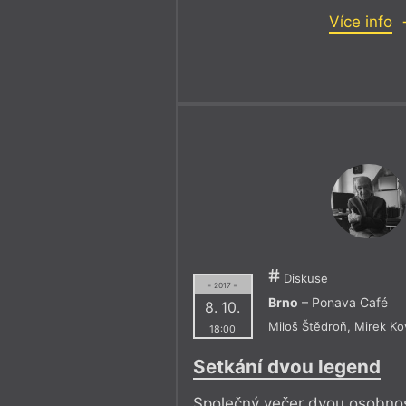
Více info
Diskuse
= 2017 =
Brno
– Ponava Café
8. 10.
Miloš Štědroň
,
Mirek Ko
18:00
Setkání dvou legend
Společný večer dvou osobnost