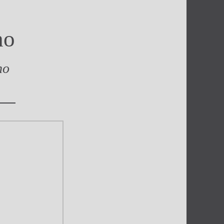
ho
ho