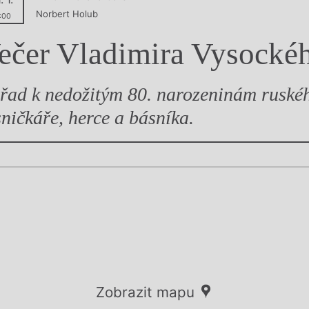
Norbert Holub
y
:00
ečer Vladimira Vysocké
řad k nedožitým 80. narozeninám ruské
sničkáře, herce a básníka.
Zobrazit mapu