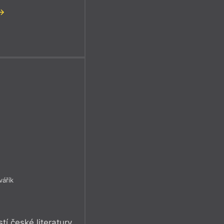
vářík
í české literatury,