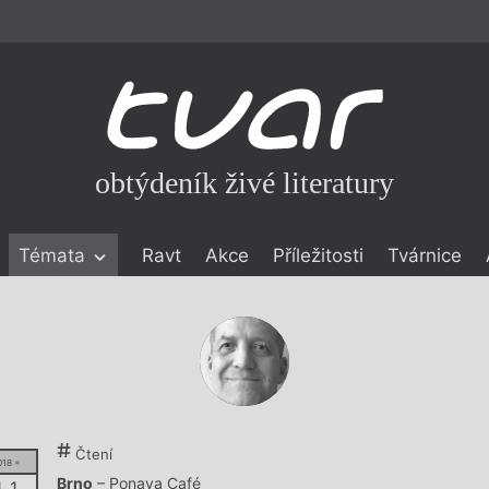
obtýdeník živé literatury
Témata
Ravt
Akce
Příležitosti
Tvárnice
ické literatuře
icistika
zí
eflexe
onialismu
Čtení
018 =
Brno
– Ponava Café
. 1.