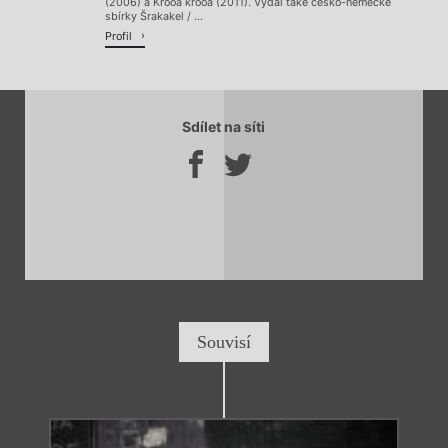
(2006) a Krooa krooa (2011). Vydal také česko-německé
sbírky Šrakakel / ...
Profil
Sdílet na síti
Souvisí