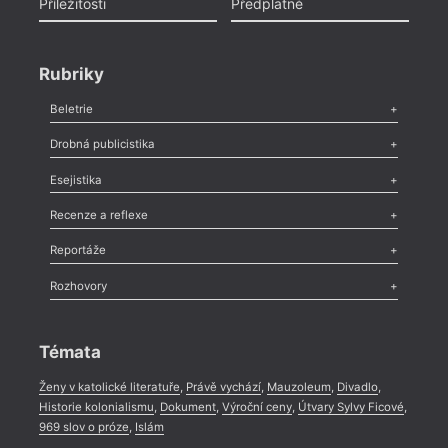
Příležitosti
Předplatné
Rubriky
Beletrie
Poezie
,
Próza
,
Dokumenty
,
Drama
,
Celá rubrika
Drobná publicistika
Odlesk
,
Zasláno
,
Nezařazené
,
Novinky v Tvaru
,
Slovo
,
Výročí
,
Esejistika
Nekrolog
,
Glosa
,
Sloupek
,
Pozvánka
,
Literární soutěž
,
Komentář
,
Celá rubrika
Esej
,
Pádlo
,
Úvaha
,
Texty
,
Studie
,
Celá rubrika
Recenze a reflexe
Recenze
,
Dvakrát
,
Horké párky
,
969 slov o próze
,
Reportáže
Méně slov o próze
,
Celá rubrika
Literární zítřky
,
Reportáž
,
Literární život
,
Divadlo
,
Kritický ohlas
,
Rozhovory
Celá rubrika
Rozhovor
,
Anketa
,
Celá rubrika
Témata
Ženy v katolické literatuře
,
Právě vychází
,
Mauzoleum
,
Divadlo
,
Historie kolonialismu
,
Dokument
,
Výroční ceny
,
Útvary Sylvy Ficové
,
969 slov o próze
,
Islám