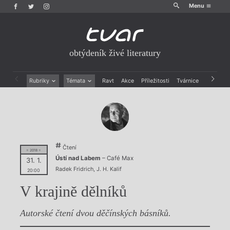
Menu
obtýdeník živé literatury
Rubriky
Témata
Ravt
Akce
Příležitosti
Tvárnice
Archiv
Beletrie
Ženy v katolické literatuře
Drobná publicistika
Právě vychází
Esejistika
Mauzoleum
Recenze a reflexe
Divadlo
Reportáže
Historie kolonialismu
Čtení
Rozhovory
Dokument
= 2018 =
Ústí nad Labem
– Café Max
31. 1.
Výroční ceny
Radek Fridrich
,
J. H. Kalif
20:00
V krajině dělníků
Autorské čtení dvou děčínských básníků.