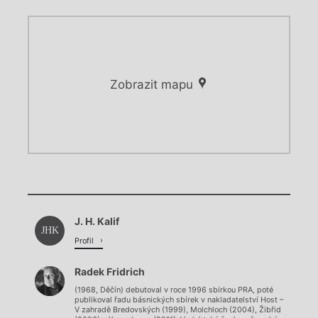
Zobrazit mapu
Chviličku.
Chviličku.
Načítá se.
J. H. Kalif
Načítá se.
JHK
Profil
Radek Fridrich
(1968, Děčín) debutoval v roce 1996 sbírkou PRA, poté
publikoval řadu básnických sbírek v nakladatelství Host –
V zahradě Bredovských (1999), Molchloch (2004), Žibřid