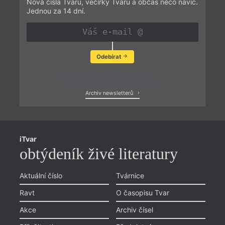
Nová čísla Tvaru, večírky Tvaru a občas něco navíc.
Jednou za 14 dní.
Odebírat
Zobrazit poslední newsletter
Archiv newsletterů
iTvar
obtýdeník živé literatury
Aktuální číslo
Tvárnice
Ravt
O časopisu Tvar
Akce
Archiv čísel